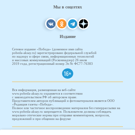
Мы в соцсетях
Издание
Сетевое издание «Победа» (доменное имя сайта
pobeda-aksay.ru) зарегистрировано федеральной службой
по надзору в сфере связи, информационных технологий
и массовых коммуникаций (Роскомнадзор) 26 июля
2019 года, регистрационный номер Эл № ФС77-76383
16+
Вся информация, размещенная на веб-сайте
www.pobeda-aksay.ru охраняется в соответствии
с законодательством РФ об авторском праве.
Представителем авторов публикаций и фотоматериалов является ООО
«Редакция газеты «Победа».
Полное или частичное воспроизведение материалов без гиперрассылки на
www.pobeda-aksay.ru запрещается. Пользователи должны соблюдать
морально-этические нормы при отправке комментариев, вопросов,
предложений и при общении на форуме
ПОБЕДА © 2010-2026