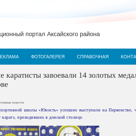
ионный портал Аксайского района
РЕКЛАМА
ФОТОГАЛЕРЕЯ
СПРАВОЧНАЯ
КОНТ
 каратисты завоевали 14 золотых меда
ове
ртивные новости
спортивной школы «Юность» успешно выступили на Первенстве, 
у каратэ, проходивших в донской столице.