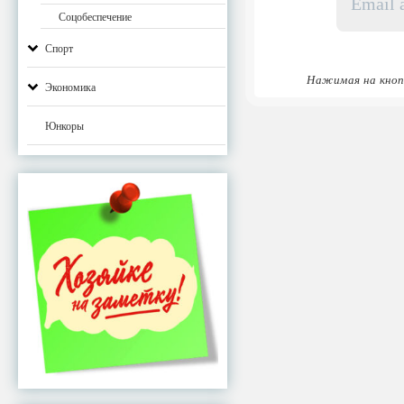
адрес
*
Соцобеспечение
Спорт
Нажимая на кноп
Экономика
Юнкоры