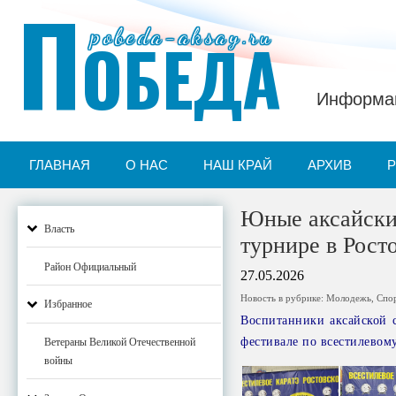
П
pobeda-aksay.ru
ОБЕДА
Информац
ГЛАВНАЯ
О НАС
НАШ КРАЙ
АРХИВ
Юные аксайские
Власть
турнире в Рост
Район Официальный
27.05.2026
Новость в рубрике:
Молодежь
,
Спо
Избранное
Воспитанники аксайской 
фестивале по всестилевом
Ветераны Великой Отечественной
войны