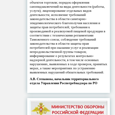
объектов торговли; порядок оформления
санэпидзаключений на виды деятельности (работы,
услуги); лицензирование отдельных видов
деятельности; исполнение требований
законодательства в области санитарно-
эпидемиологического благополучия населения и
защиты прав потребителей; требования к
производимой и реализуемой пищевой продукции в
соответствии с техническими регламентами
Таможенного союза; соблюдение требований
законодательства в области защиты прав
потребителей при оказании услуг и реализации
непродовольственной группы товаров;
информирование о результатах контрольно-
надзорной деятельности, в том числе основных
нарушениях, выявленных в ходе проверок, принятых
мерах, а также мероприятиях по устранению
выявленных нарушений обязательных требований.
А.В. Степанова, начальник территориального
отдела Управления Роспотребнадзора по РО