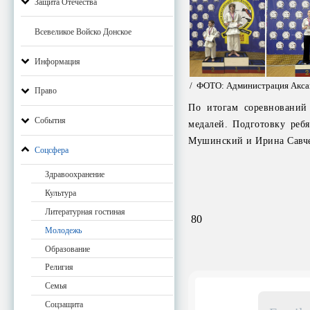
Защита Отечества
Всевеликое Войско Донское
Информация
/ ФОТО: Администрация Акса
Право
По итогам соревнований
События
медалей. Подготовку реб
Мушинский и Ирина Савче
Соцсфера
Здравоохранение
Культура
Литературная гостиная
80
Молодежь
Образование
Религия
Семья
Email
Соцзащита