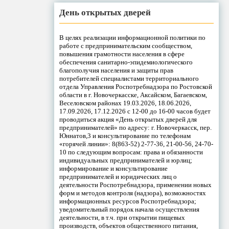
День открытых дверей
В целях реализации информационной политики по
работе с предпринимательским сообществом,
повышения грамотности населения в сфере
обеспечения санитарно-эпидемиологического
благополучия населения и защиты прав
потребителей специалистами территориального
отдела Управления Роспотребнадзора по Ростовской
области в г. Новочеркасске, Аксайском, Багаевском,
Веселовском районах 19.03.2026, 18.06.2026,
17.09.2026, 17.12.2026 с 12-00 до 16-00 часов будет
проводиться акция «День открытых дверей для
предпринимателей» по адресу: г. Новочеркасск, пер.
Юннатов,3 и консультирование по телефонам
«горячей линии»: 8(863-52) 2-77-36, 21-00-56, 24-70-
10 по следующим вопросам: права и обязанности
индивидуальных предпринимателей и юрлиц;
информирование и консультирование
предпринимателей и юридических лиц о
деятельности Роспотребнадзора, применении новых
форм и методов контроля (надзора), возможностях
информационных ресурсов Роспотребнадзора;
уведомительный порядок начала осуществления
деятельности, в т.ч. при открытии пищевых
производств, объектов общественного питания,