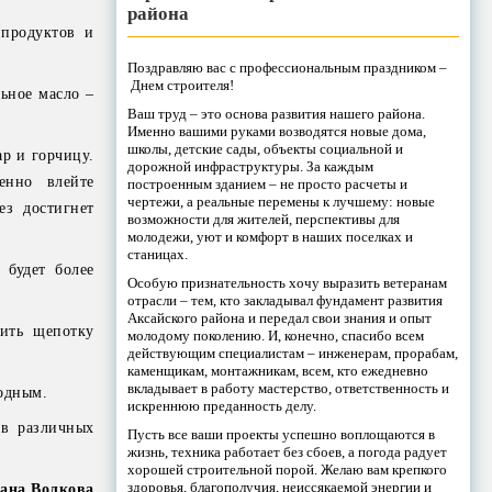
района
 продуктов и
Поздравляю вас с профессиональным праздником –
Днем строителя!
льное масло –
Ваш труд – это основа развития нашего района.
Именно вашими руками возводятся новые дома,
школы, детские сады, объекты социальной и
ар и горчицу.
дорожной инфраструктуры. За каждым
енно влейте
построенным зданием – не просто расчеты и
чертежи, а реальные перемены к лучшему: новые
ез достигнет
возможности для жителей, перспективы для
молодежи, уют и комфорт в наших поселках и
станицах.
 будет более
Особую признательность хочу выразить ветеранам
отрасли – тем, кто закладывал фундамент развития
Аксайского района и передал свои знания и опыт
ить щепотку
молодому поколению. И, конечно, спасибо всем
действующим специалистам – инженерам, прорабам,
каменщикам, монтажникам, всем, кто ежедневно
вкладывает в работу мастерство, ответственность и
родным.
искреннюю преданность делу.
 в различных
Пусть все ваши проекты успешно воплощаются в
жизнь, техника работает без сбоев, а погода радует
хорошей строительной порой. Желаю вам крепкого
здоровья, благополучия, неиссякаемой энергии и
ана Волкова