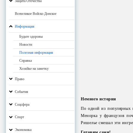
Защита Отечества
Всевеликое Войско Донское
Информация
Будьте здоровы
Новости
Полезная информация
Справка
Хозяйке на заметку
Право
События
Немного истории
Соцсфера
По одной из популярных в
Менорка у французов почт
Спорт
Ришелье смешал эти ингре
Экономика
Готовим сами!