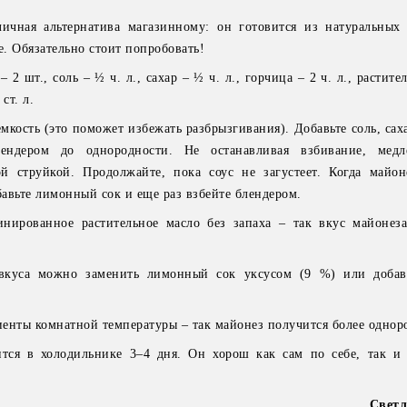
чная альтернатива магазинному: он готовится из натуральных
е. Обязательно стоит попробовать!
2 шт., соль – ½ ч. л., сахар – ½ ч. л., горчица – 2 ч. л., растите
ст. л.
мкость (это поможет избежать разбрызгивания). Добавьте соль, сах
ендером до однородности. Не останавливая взбивание, медл
ой струйкой. Продолжайте, пока соус не загустеет. Когда майон
авьте лимонный сок и еще раз взбейте блендером.
инированное растительное масло без запаха – так вкус майонеза
вкуса можно заменить лимонный сок уксусом (9 %) или добав
диенты комнатной температуры – так майонез получится более одно
ся в холодильнике 3–4 дня. Он хорош как сам по себе, так и
Светл