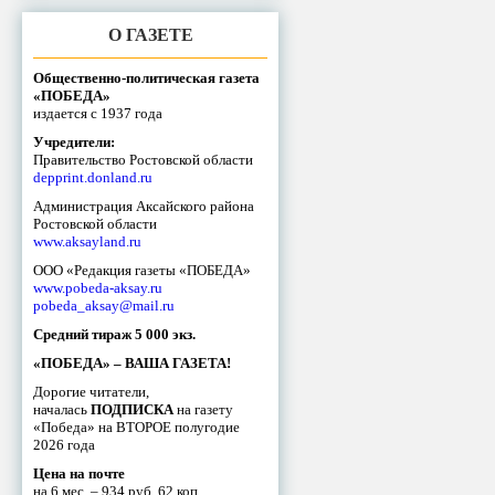
О ГАЗЕТЕ
Общественно-политическая газета
«ПОБЕДА»
издается с 1937 года
Учредители:
Правительство Ростовской области
depprint.donland.ru
Администрация Аксайского района
Ростовской области
www.aksayland.ru
ООО «Редакция газеты «ПОБЕДА»
www.pobeda-aksay.ru
pobeda_aksay@mail.ru
Средний тираж 5 000 экз.
«ПОБЕДА» – ВАША ГАЗЕТА!
Дорогие читатели,
началась
ПОДПИСКА
на газету
«Победа» на ВТОРОЕ полугодие
2026 года
Цена на почте
на 6 мес. – 934 руб. 62 коп.