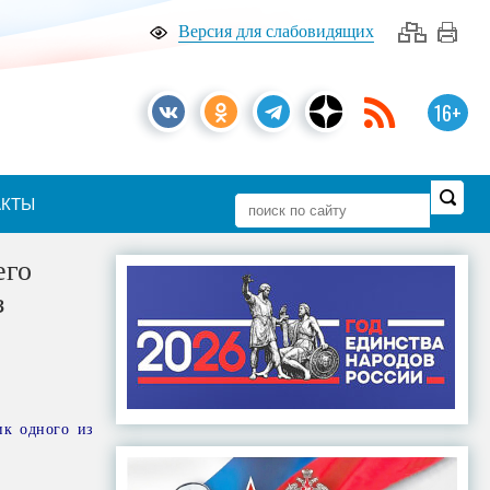
Версия для слабовидящих
16+
АКТЫ
его
з
ик одного из