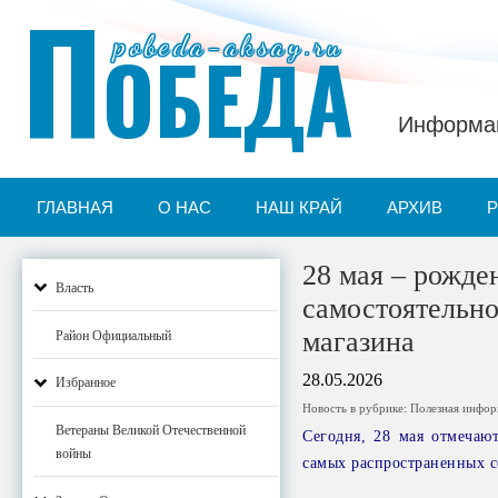
П
pobeda-aksay.ru
ОБЕДА
Информац
ГЛАВНАЯ
О НАС
НАШ КРАЙ
АРХИВ
28 мая – рожде
Власть
самостоятельно
магазина
Район Официальный
28.05.2026
Избранное
Новость в рубрике:
Полезная инфо
Ветераны Великой Отечественной
Сегодня, 28 мая отмечаю
войны
самых распространенных с