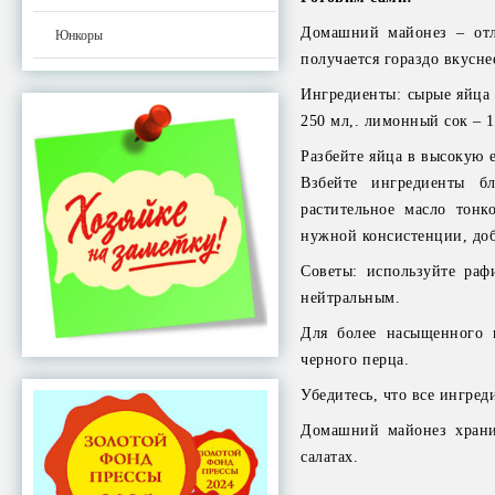
Домашний майонез – отли
Юнкоры
получается гораздо вкусне
Ингредиенты: сырые яйца – 
250 мл,. лимонный сок – 1 
Разбейте яйца в высокую е
Взбейте ингредиенты бл
растительное масло тонк
нужной консистенции, доб
Советы: используйте раф
нейтральным.
Для более насыщенного 
черного перца.
Убедитесь, что все ингре
Домашний майонез хранит
салатах.