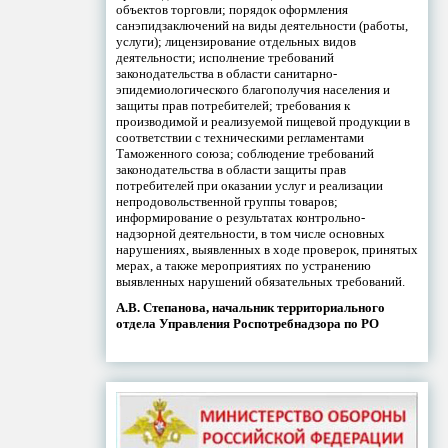
объектов торговли; порядок оформления
санэпидзаключений на виды деятельности (работы,
услуги); лицензирование отдельных видов
деятельности; исполнение требований
законодательства в области санитарно-
эпидемиологического благополучия населения и
защиты прав потребителей; требования к
производимой и реализуемой пищевой продукции в
соответствии с техническими регламентами
Таможенного союза; соблюдение требований
законодательства в области защиты прав
потребителей при оказании услуг и реализации
непродовольственной группы товаров;
информирование о результатах контрольно-
надзорной деятельности, в том числе основных
нарушениях, выявленных в ходе проверок, принятых
мерах, а также мероприятиях по устранению
выявленных нарушений обязательных требований.
А.В. Степанова, начальник территориального
отдела Управления Роспотребнадзора по РО