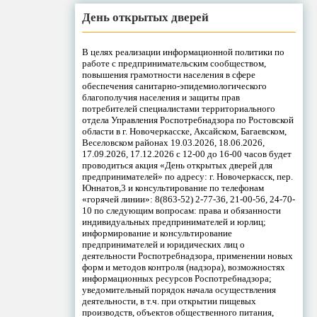
День открытых дверей
В целях реализации информационной политики по
работе с предпринимательским сообществом,
повышения грамотности населения в сфере
обеспечения санитарно-эпидемиологического
благополучия населения и защиты прав
потребителей специалистами территориального
отдела Управления Роспотребнадзора по Ростовской
области в г. Новочеркасске, Аксайском, Багаевском,
Веселовском районах 19.03.2026, 18.06.2026,
17.09.2026, 17.12.2026 с 12-00 до 16-00 часов будет
проводиться акция «День открытых дверей для
предпринимателей» по адресу: г. Новочеркасск, пер.
Юннатов,3 и консультирование по телефонам
«горячей линии»: 8(863-52) 2-77-36, 21-00-56, 24-70-
10 по следующим вопросам: права и обязанности
индивидуальных предпринимателей и юрлиц;
информирование и консультирование
предпринимателей и юридических лиц о
деятельности Роспотребнадзора, применении новых
форм и методов контроля (надзора), возможностях
информационных ресурсов Роспотребнадзора;
уведомительный порядок начала осуществления
деятельности, в т.ч. при открытии пищевых
производств, объектов общественного питания,