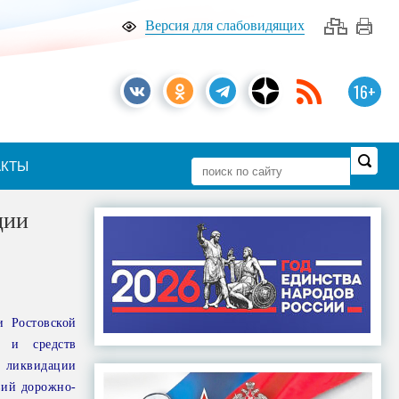
Версия для слабовидящих
16+
АКТЫ
ции
и Ростовской
л и средств
 ликвидации
вий дорожно-