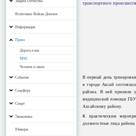
Защита Отечества
транспортного происшеств
Всевеликое Войско Донское
Информация
Право
Дорога и мы
МЧС
Человек и закон
В первый день тренировки
События
в городе Аксай состоялас
Соцсфера
района. В ней приняли 
медицинской помощи ГБУ 
Спорт
Аксайскому району.
К практическим меропр
Экономика
должностные лица района 
Юнкоры