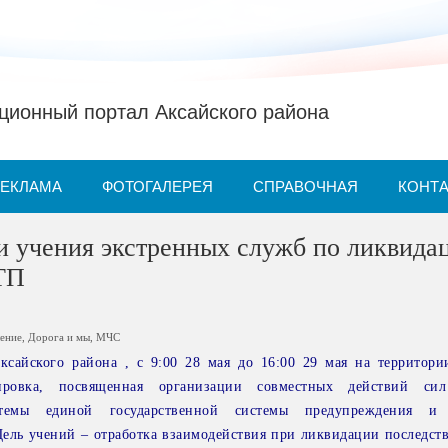
ионный портал Аксайского района
РЕКЛАМА
ФОТОГАЛЕРЕЯ
СПРАВОЧНАЯ
КОНТ
и учения экстренных служб по ликвида
ТП
ление
,
Дорога и мы
,
МЧС
айского района , с 9:00 28 мая до 16:00 29 мая на территори
ировка, посвященная организации совместных действий си
стемы единой государственной системы предупреждения и
ель учений – отработка взаимодействия при ликвидации последст