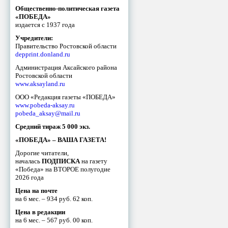
Общественно-политическая газета
«ПОБЕДА»
издается с 1937 года
Учредители:
Правительство Ростовской области
depprint.donland.ru
Администрация Аксайского района
Ростовской области
www.aksayland.ru
ООО «Редакция газеты «ПОБЕДА»
www.pobeda-aksay.ru
pobeda_aksay@mail.ru
Средний тираж 5 000 экз.
«ПОБЕДА» – ВАША ГАЗЕТА!
Дорогие читатели,
началась
ПОДПИСКА
на газету
«Победа» на ВТОРОЕ полугодие
2026 года
Цена на почте
на 6 мес. – 934 руб. 62 коп.
Цена в редакции
на 6 мес. – 567 руб. 00 коп.