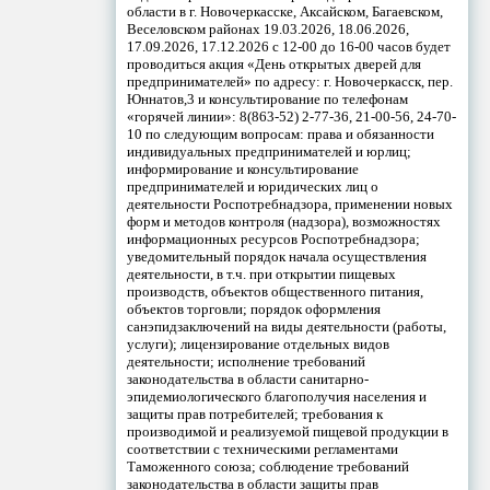
области в г. Новочеркасске, Аксайском, Багаевском,
Веселовском районах 19.03.2026, 18.06.2026,
17.09.2026, 17.12.2026 с 12-00 до 16-00 часов будет
проводиться акция «День открытых дверей для
предпринимателей» по адресу: г. Новочеркасск, пер.
Юннатов,3 и консультирование по телефонам
«горячей линии»: 8(863-52) 2-77-36, 21-00-56, 24-70-
10 по следующим вопросам: права и обязанности
индивидуальных предпринимателей и юрлиц;
информирование и консультирование
предпринимателей и юридических лиц о
деятельности Роспотребнадзора, применении новых
форм и методов контроля (надзора), возможностях
информационных ресурсов Роспотребнадзора;
уведомительный порядок начала осуществления
деятельности, в т.ч. при открытии пищевых
производств, объектов общественного питания,
объектов торговли; порядок оформления
санэпидзаключений на виды деятельности (работы,
услуги); лицензирование отдельных видов
деятельности; исполнение требований
законодательства в области санитарно-
эпидемиологического благополучия населения и
защиты прав потребителей; требования к
производимой и реализуемой пищевой продукции в
соответствии с техническими регламентами
Таможенного союза; соблюдение требований
законодательства в области защиты прав