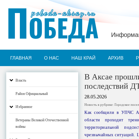
П
pobeda-aksay.ru
ОБЕДА
Информац
ГЛАВНАЯ
О НАС
НАШ КРАЙ
АРХИВ
В Аксае прошл
Власть
последствий Д
Район Официальный
28.05.2026
Новость в рубрике:
Городское посе
Избранное
Как сообщили в УПЧС Акс
области проходит трен
Ветераны Великой Отечественной
войны
территориальной подси
чрезвычайных ситуаций. Ц