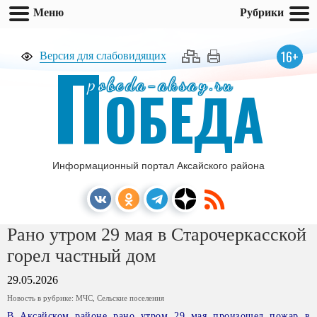
Меню
Рубрики
П
16+
Версия для слабовидящих
pobeda-aksay.ru
ОБЕДА
Информационный портал Аксайского района
Рано утром 29 мая в Старочеркасской
горел частный дом
29.05.2026
Новость в рубрике:
МЧС
,
Сельские поселения
В Аксайском районе рано утром 29 мая произошел пожар в