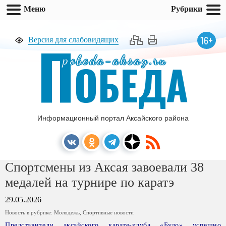
Меню
Рубрики
П
16+
Версия для слабовидящих
pobeda-aksay.ru
ОБЕДА
Информационный портал Аксайского района
Спортсмены из Аксая завоевали 38
медалей на турнире по каратэ
29.05.2026
Новость в рубрике:
Молодежь
,
Спортивные новости
Представители аксайского карате-клуба «Будо» успешно