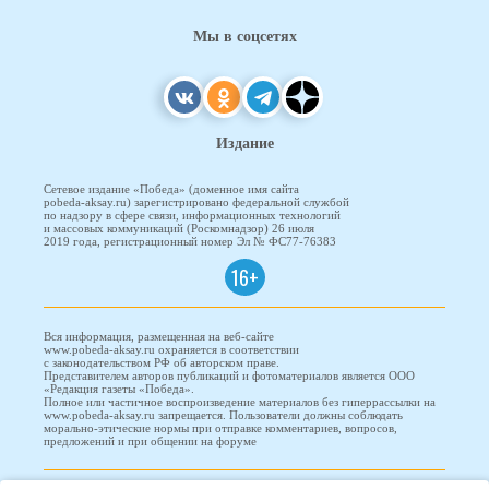
Мы в соцсетях
Издание
Сетевое издание «Победа» (доменное имя сайта
pobeda-aksay.ru) зарегистрировано федеральной службой
по надзору в сфере связи, информационных технологий
и массовых коммуникаций (Роскомнадзор) 26 июля
2019 года, регистрационный номер Эл № ФС77-76383
16+
Вся информация, размещенная на веб-сайте
www.pobeda-aksay.ru охраняется в соответствии
с законодательством РФ об авторском праве.
Представителем авторов публикаций и фотоматериалов является ООО
«Редакция газеты «Победа».
Полное или частичное воспроизведение материалов без гиперрассылки на
www.pobeda-aksay.ru запрещается. Пользователи должны соблюдать
морально-этические нормы при отправке комментариев, вопросов,
предложений и при общении на форуме