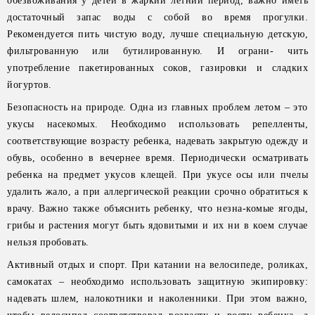
обезвоживания у детей в жаркий летний период, важно иметь
достаточный запас воды с собой во время прогулки.
Рекомендуется пить чистую воду, лучше специальную детскую,
фильтрованную или бутилированную. И ограни- чить
употребление пакетированных соков, газировки и сладких
йогуртов.
Безопасность на природе. Одна из главных проблем летом – это
укусы насекомых. Необходимо использовать репелленты,
соответствующие возрасту ребенка, надевать закрытую одежду и
обувь, особенно в вечернее время. Периодически осматривать
ребенка на предмет укусов клещей. При укусе осы или пчелы
удалить жало, а при аллергической реакции срочно обратиться к
врачу. Важно также объяснить ребенку, что незна-комые ягоды,
грибы и растения могут быть ядовитыми и их ни в коем случае
нельзя пробовать.
Активный отдых и спорт. При катании на велосипеде, роликах,
самокатах – необходимо использовать защитную экипировку:
надевать шлем, налокотники и наколенники. При этом важно,