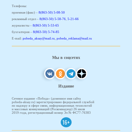
Телефоны:
приемная (факс) –
8(863-50) 5-08-50
рекламный отдел –
8(863-50) 5-58-76
,
5-21-66
журналисты –
8(863-50) 5-53-65
бухгалтерия –
8(863-50) 5-74-85
E-mail:
pobeda_aksay@mail.ru
,
pobeda_reklama@mail.ru
Мы в соцсетях
Издание
Сетевое издание «Победа» (доменное имя сайта
pobeda-aksay.ru) зарегистрировано федеральной службой
по надзору в сфере связи, информационных технологий
и массовых коммуникаций (Роскомнадзор) 26 июля
2019 года, регистрационный номер Эл № ФС77-76383
16+