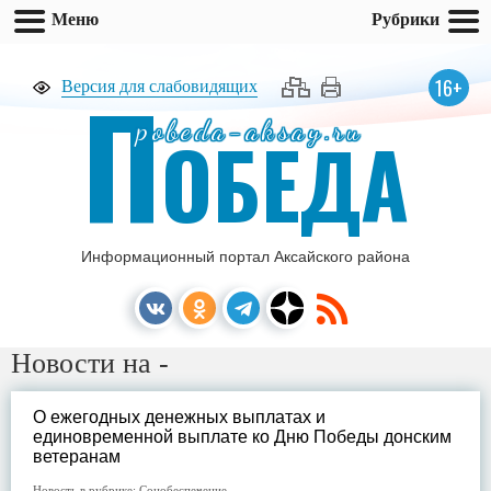
Меню
Рубрики
П
16+
Версия для слабовидящих
pobeda-aksay.ru
ОБЕДА
Информационный портал Аксайского района
Новости на -
О ежегодных денежных выплатах и
единовременной выплате ко Дню Победы донским
ветеранам
Новость в рубрике:
Соцобеспечение