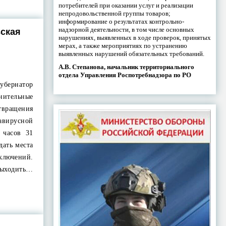
потребителей при оказании услуг и реализации
непродовольственной группы товаров;
информирование о результатах контрольно-
надзорной деятельности, в том числе основных
вская
нарушениях, выявленных в ходе проверок, принятых
мерах, а также мероприятиях по устранению
выявленных нарушений обязательных требований.
А.В. Степанова, начальник территориального
отдела Управления Роспотребнадзора по РО
бернатор
нительные
твращения
авирусной
 часов 31
дать места
ключений.
выходить…