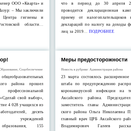
нженер ООО «Кварта» и
что в период до 30 апреля 2
Мазур: – Мы заключили
проводится декларационная кам
м Центра гигиены и
приему от налогоплательщиков 
остовской области…
деклараций по налогу на доходы ф
лиц за 2019…
ПОДРОБНЕЕ
ор!
Меры предосторожности
Образование
,
Соцобеспечение
Новость в рубрике:
Администрация района
образовательных
23 марта состоялось расширенное 
ского района прошел
штаба по предупреждению распро
профессиональной
коронавирусной инфекции на те
«Сделай свой выбор»,
Аксайского района. Председате
стие 4 028 учащихся из
заместитель главы Администрац
ботодателей, десять
ского района Ольга Николаевна 
ей учреждений
главный врач ЦРБ Аксайского рай
 образования, 155
Владимирович Галеев расск