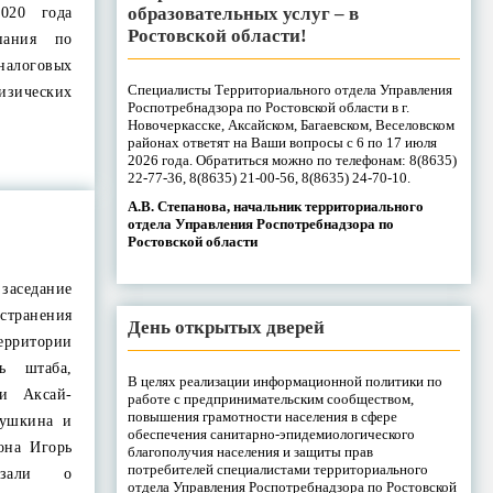
образовательных услуг – в
020 года
Ростовской области!
пания по
налоговых
Специалисты Территориального отдела Управления
изических
Роспотребнадзора по Ростовской области в г.
Новочеркасске, Аксайском, Багаевском, Веселовском
районах ответят на Ваши вопросы с 6 по 17 июля
2026 года. Обратиться можно по телефонам: 8(8635)
22-77-36, 8(8635) 21-00-56, 8(8635) 24-70-10.
А.В. Степанова, начальник территориального
отдела Управления Роспотребнадзора по
Ростовской области
заседание
странения
День открытых дверей
рритории
ль штаба,
В целях реализации информационной политики по
ии Аксай-
работе с предпринимательским сообществом,
повышения грамотности населения в сфере
Пушкина и
обеспечения санитарно-эпидемиологического
она Игорь
благополучия населения и защиты прав
потребителей специалистами территориального
азали о
отдела Управления Роспотребнадзора по Ростовской