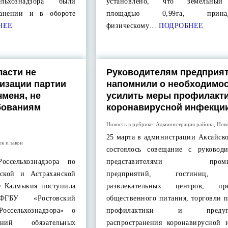
ельхознадзора были
установлено, что земельный
ранении и в обороте
площадью 0,99га, принад
НЕЕ
физическому…
ПОДРОБНЕЕ
ласти не
Руководителям предприя
изации партии
напомнили о необходимо
чменя, не
усилить меры профилакт
бованиям
коронавирусной инфекци
Новость в рубрике:
Администрация района
,
Нов
25 марта в администрации Аксайск
ек и закон
состоялось совещание с руковод
сельхознадзора по
представителями промы
дской и Астраханской
предприятий, гостиниц, т
е Калмыкия поступила
развлекательных центров, пре
ГБУ «Ростовский
общественного питания, торговли 
оссельхознадзора» о
профилактики и предупр
ний обязательных
распространения коронавирусной 