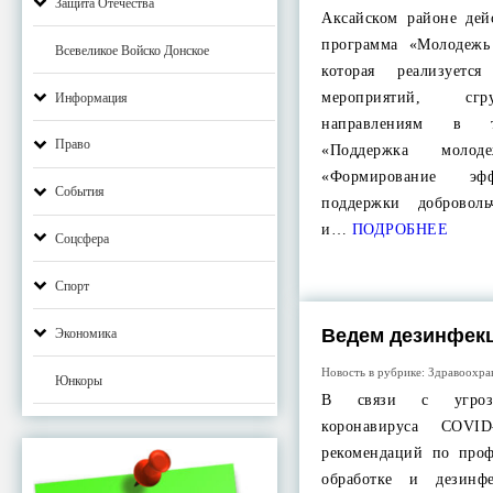
Защита Отечества
Аксайском районе дей
программа «Молодежь
Всевеликое Войско Донское
которая реализуетс
мероприятий, сг
Информация
направлениям в т
Право
«Поддержка молод
«Формирование эф
События
поддержки доброволь
и…
ПОДРОБНЕЕ
Соцсфера
Спорт
Ведем дезинфек
Экономика
Новость в рубрике:
Здравоохра
Юнкоры
В связи с угрозо
коронавируса COVI
рекомендаций по проф
обработке и дезинф