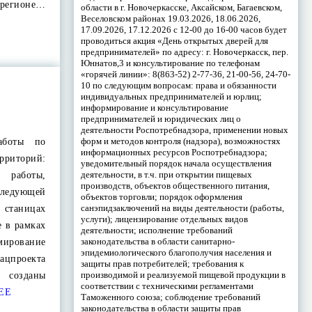
егионе…
области в г. Новочеркасске, Аксайском, Багаевском,
Веселовском районах 19.03.2026, 18.06.2026,
17.09.2026, 17.12.2026 с 12-00 до 16-00 часов будет
проводиться акция «День открытых дверей для
предпринимателей» по адресу: г. Новочеркасск, пер.
Юннатов,3 и консультирование по телефонам
«горячей линии»: 8(863-52) 2-77-36, 21-00-56, 24-70-
10 по следующим вопросам: права и обязанности
индивидуальных предпринимателей и юрлиц;
информирование и консультирование
предпринимателей и юридических лиц о
деятельности Роспотребнадзора, применении новых
форм и методов контроля (надзора), возможностях
аботы по
информационных ресурсов Роспотребнадзора;
торий:
уведомительный порядок начала осуществления
деятельности, в т.ч. при открытии пищевых
 работы,
производств, объектов общественного питания,
следующей
объектов торговли; порядок оформления
санэпидзаключений на виды деятельности (работы,
станицах
услуги); лицензирование отдельных видов
е в рамках
деятельности; исполнение требований
законодательства в области санитарно-
ирование
эпидемиологического благополучия населения и
ацпроекта
защиты прав потребителей; требования к
производимой и реализуемой пищевой продукции в
 созданы
соответствии с техническими регламентами
ЕЕ
Таможенного союза; соблюдение требований
законодательства в области защиты прав