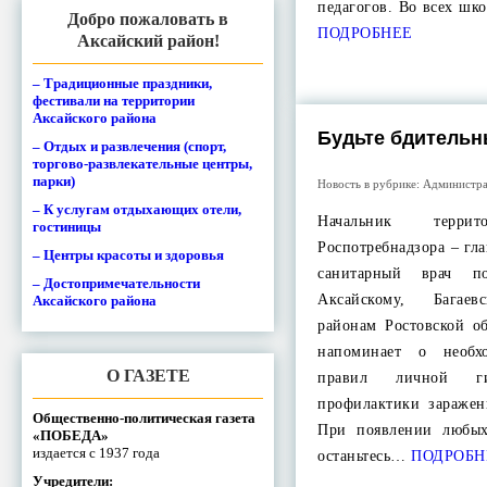
педагогов. Во всех ш
Добро пожаловать в
ПОДРОБНЕЕ
Аксайский район!
– Традиционные праздники,
фестивали на территории
Аксайского района
Будьте бдительн
– Отдых и развлечения (спорт,
торгово-развлекательные центры,
парки)
Новость в рубрике:
Администра
– К услугам отдыхающих отели,
Начальник террит
гостиницы
Роспотребнадзора – гл
– Центры красоты и здоровья
санитарный врач по
– Достопримечательности
Аксайскому, Багаев
Аксайского района
районам Ростовской о
напоминает о необх
О ГАЗЕТЕ
правил личной г
профилактики зараже
Общественно-политическая газета
При появлении любы
«ПОБЕДА»
издается с 1937 года
останьтесь…
ПОДРОБН
Учредители: