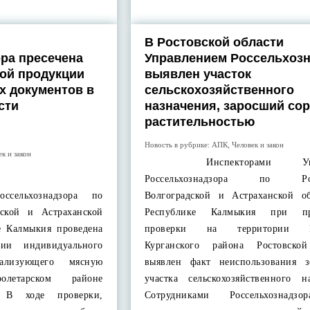
В Ростовской области
ра пресечена
Управлением Россельхоз
ой продукции
выявлен участок
х документов в
сельскохозяйственного
сти
назначения, заросший со
растительностью
Новость в рубрике:
АПК
,
Человек и закон
ек и закон
Инспекторами Управ
Россельхознадзора по Рост
ельхознадзора по
Волгоградской и Астраханской о
дской и Астраханской
Республике Калмыкия при пр
е Калмыкия проведена
проверки на территории Ма
ии индивидуального
Курганского района Ростовской
еализующего мясную
выявлен факт неиспользования з
летарском районе
участка сельскохозяйственного на
. В ходе проверки,
Сотрудниками Россельхознадз