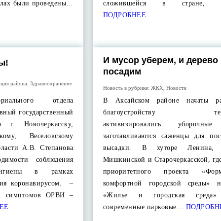
колах были проведены…
сложившейся в стране, р
ПОДРОБНЕЕ
И мусор уберем, и дерево
ы!
посадим
ция района
,
Здравоохранение
Новость в рубрике:
ЖКХ
,
Новости
ориального отдела
В Аксайском районе начаты р
авный государственный
благоустройству терри
 г. Новочеркасску,
активизировались уборочные
скому, Веселовскому
заготавливаются саженцы для по
бласти А.В. Степанова
высадки. В хуторе Ленина, 
одимости соблюдения
Мишкинской и Старочеркасской, гд
игиены в рамках
приоритетного проекта «Форм
ния коронавирусом. –
комфортной городской среды» н
х симптомов ОРВИ –
«Жилье и городская среда»
ЕЕ
современные парковые…
ПОДРОБН