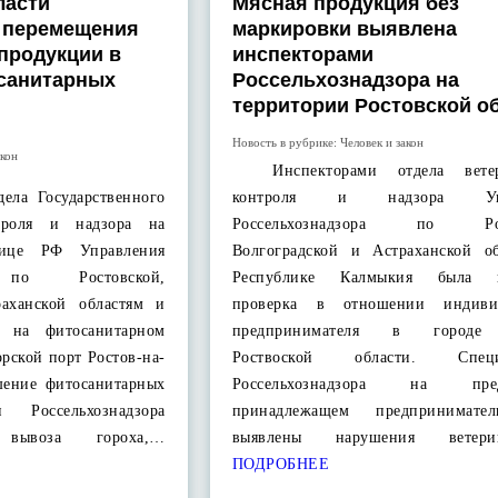
ласти
Мясная продукция без
т перемещения
маркировки выявлена
продукции в
инспекторами
санитарных
Россельхознадзора на
территории Ростовской о
Новость в рубрике:
Человек и закон
акон
Инспекторами отдела ветер
ела Государственного
контроля и надзора Упр
нтроля и надзора на
Россельхознадзора по Рост
анице РФ Управления
Волгоградской и Астраханской о
а по Ростовской,
Республике Калмыкия была п
раханской областям и
проверка в отношении индивид
я на фитосанитарном
предпринимателя в городе 
рской порт Ростов-на-
Роствоской области. Специ
шение фитосанитарных
Россельхознадзора на пред
 Россельхознадзора
принадлежащем предпринимат
 вывоза гороха,…
выявлены нарушения ветери
ПОДРОБНЕЕ