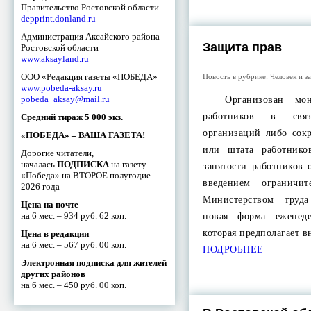
Правительство Ростовской области
depprint.donland.ru
Администрация Аксайского района
Защита прав
Ростовской области
www.aksayland.ru
ООО «Редакция газеты «ПОБЕДА»
Новость в рубрике:
Человек и з
www.pobeda-aksay.ru
pobeda_aksay@mail.ru
Организован мони
работников в свя
Средний тираж 5 000 экз.
организаций либо сок
«ПОБЕДА» – ВАША ГАЗЕТА!
или штата работнико
Дорогие читатели,
началась
ПОДПИСКА
на газету
занятости работников 
«Победа» на ВТОРОЕ полугодие
введением ограничит
2026 года
Министерством труд
Цена на почте
на 6 мес. – 934 руб. 62 коп.
новая форма еженеде
которая предполагает
Цена в редакции
на 6 мес. – 567 руб. 00 коп.
ПОДРОБНЕЕ
Электронная подписка для жителей
других районов
на 6 мес. – 450 руб. 00 коп.