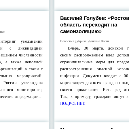
Василий Голубев: «Росто
область переходит на
самоизоляцию»
акон
торинг увольнений
Новость в рубрике:
Донские Вести
зи с ликвидацией
Вчера, 30 марта, донской гу
ращением численности
своим распоряжением ввел допол
в, а также неполной
ограничительные меры для предо
организаций в связи с
распространения опасной корон
ельных мероприятий.
инфекции. Документ вводит с 00
а России утверждена
марта запрет для всех граждан поки
льного мониторинга,
своего проживания. Есть ряд ис
 внесение информации…
Так, к примеру, граждане могут 
ПОДРОБНЕЕ