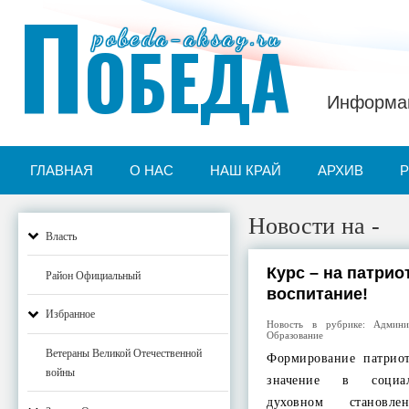
П
pobeda-aksay.ru
ОБЕДА
Информац
ГЛАВНАЯ
О НАС
НАШ КРАЙ
АРХИВ
Новости на -
Власть
Курс – на патрио
Район Официальный
воспитание!
Избранное
Новость в рубрике:
Админи
Образование
Ветераны Великой Отечественной
Формирование патрио
войны
значение в социал
духовном становл