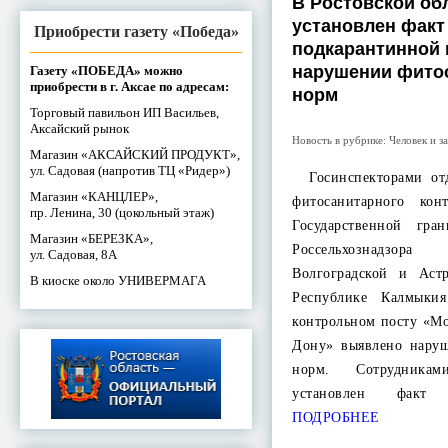
В Ростовской об
установлен фак
Приобрести газету «Победа»
подкарантинной 
нарушении фито
Газету «ПОБЕДА» можно
приобрести в г. Аксае по адресам:
норм
Торговый павильон ИП Васильев,
Аксайский рынок
Новость в рубрике:
Человек и з
Магазин «АКСАЙСКИЙ ПРОДУКТ»,
ул. Садовая (напротив ТЦ «Ридер»)
Госинспекторами отд
Магазин «КАНЦЛЕР»,
фитосанитарного ко
пр. Ленина, 30 (цокольный этаж)
Государственной гр
Магазин «БЕРЕЗКА»,
Россельхознадзор
ул. Садовая, 8А
Волгоградской и Аст
В киоске около УНИВЕРМАГА
Республике Калмыки
контрольном посту «Мо
Дону» выявлено нару
норм. Сотрудниками
установлен факт
ПОДРОБНЕЕ