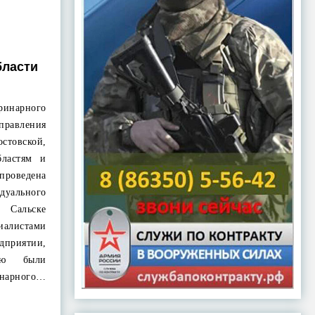
бласти
инарного
авления
овской,
бластям и
роведена
уального
Сальске
алистами
приятии,
елю были
нарного…