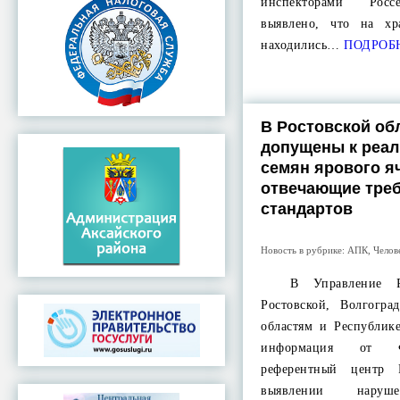
инспекторами Росс
выявлено, что на х
находились…
ПОДРОБ
В Ростовской об
допущены к реал
семян ярового я
отвечающие тре
стандартов
Новость в рубрике:
АПК
,
Челов
В Управление Рос
Ростовской, Волгогра
областям и Республик
информация от Ф
референтный центр Р
выявлении наруше