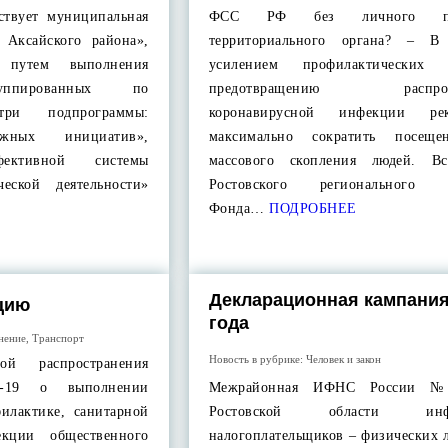
ствует муниципальная
ФСС РФ без личного по
 Аксайского района»,
территориального органа? – В
я путем выполнения
усилением профилактически
руппированных по
предотвращению распрост
ри подпрограммы:
коронавирусной инфекции рек
ежных инициатив»,
максимально сократить посеще
фективной системы
массового скопления людей. Вс
ческой деятельности»
Ростовского регионального о
Фонда…
ПОДРОБНЕЕ
Декларационная кампания
цию
года
нение
,
Транспорт
Новость в рубрике:
Человек и закон
й распространения
D-19 о выполнении
Межрайонная ИФНС России 
илактике, санитарной
Ростовской области инфо
екции общественного
налогоплательщиков – физических 