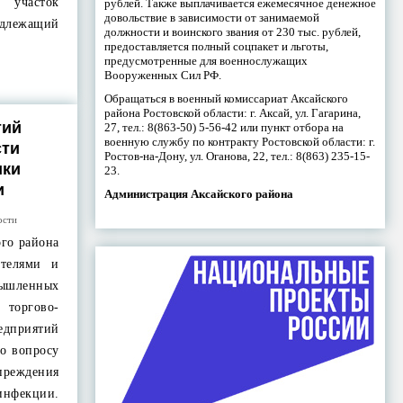
 участок
рублей. Также выплачивается ежемесячное денежное
довольствие в зависимости от занимаемой
лежащий
должности и воинского звания от 230 тыс. рублей,
предоставляется полный соцпакет и льготы,
предусмотренные для военнослужащих
Вооруженных Сил РФ.
Обращаться в военный комиссариат Аксайского
района Ростовской области: г. Аксай, ул. Гагарина,
тий
27, тел.: 8(863-50) 5-56-42 или пункт отбора на
военную службу по контракту Ростовской области: г.
сти
Ростов-на-Дону, ул. Оганова, 22, тел.: 8(863) 235-15-
ики
23.
и
Администрация Аксайского района
ости
ого района
ителями и
шленных
оргово-
дприятий
по вопросу
еждения
инфекции.