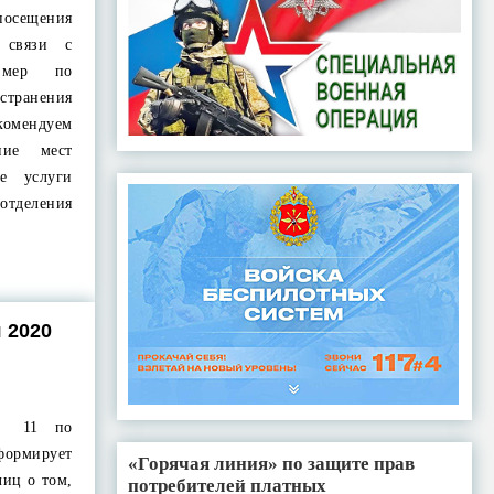
сещения
 связи с
х мер по
ранения
омендуем
ние мест
е услуги
тделения
 2020
№ 11 по
рмирует
«Горячая линия» по защите прав
лиц о том,
потребителей платных