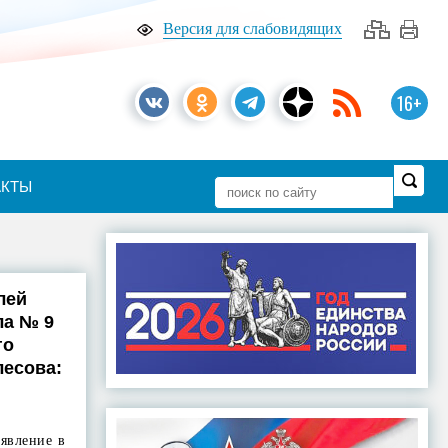
Версия для слабовидящих
16+
АКТЫ
лей
ла № 9
го
лесова:
явление в