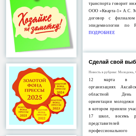
транспорта говорит и
ООО «Кварта-1» А.С. 
договор с филиало
эпидемиологии по Р
ПОДРОБНЕЕ
Сделай свой выб
Новость в рубрике:
Молодежь
,
12 марта в обще
организациях Аксай
областной День 
ориентации молодежи 
в котором приняли уча
17 школ, восемь ра
представител
профессионального