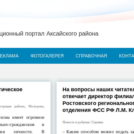
ионный портал Аксайского района
РЕКЛАМА
ФОТОГАЛЕРЕЯ
СПРАВОЧНАЯ
КОНТ
тическое
На вопросы наших читате
отвечает директор филиа
Ростовского регионально
страция района
,
Молодежь
,
отделения ФСС РФ Л.М. К
тизма имеет огромное
Новость в рубрике:
Справка
ьно-гражданском и
ении личности. В
– Каким способом можно подать за