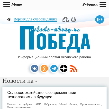
Меню
Рубрики
П
16+
Версия для слабовидящих
pobeda-aksay.ru
ОБЕДА
Информационный портал Аксайского района
Новости на -
Сельское хозяйство: с современными
технологиями в будущее
Новость в рубрике:
АПК
,
Избранное
,
Малый бизнес
,
Промышленность
,
Развитие экономики