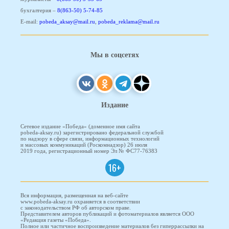
бухгалтерия –
8(863-50) 5-74-85
E-mail:
pobeda_aksay@mail.ru
,
pobeda_reklama@mail.ru
Мы в соцсетях
Издание
Сетевое издание «Победа» (доменное имя сайта
pobeda-aksay.ru) зарегистрировано федеральной службой
по надзору в сфере связи, информационных технологий
и массовых коммуникаций (Роскомнадзор) 26 июля
2019 года, регистрационный номер Эл № ФС77-76383
16+
Вся информация, размещенная на веб-сайте
www.pobeda-aksay.ru охраняется в соответствии
с законодательством РФ об авторском праве.
Представителем авторов публикаций и фотоматериалов является ООО
«Редакция газеты «Победа».
Полное или частичное воспроизведение материалов без гиперрассылки на