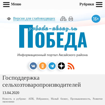
Меню
Рубрики
П
16+
Версия для слабовидящих
pobeda-aksay.ru
ОБЕДА
Информационный портал Аксайского района
Господдержка
сельхозтоваропроизводителей
13.04.2020
Новость в рубрике:
АПК
,
Избранное
,
Малый бизнес
,
Промышленность
,
Развитие
экономики