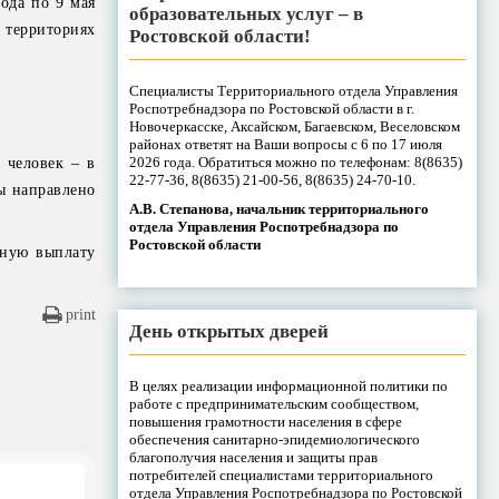
ода по 9 мая
образовательных услуг – в
 территориях
Ростовской области!
Специалисты Территориального отдела Управления
Роспотребнадзора по Ростовской области в г.
Новочеркасске, Аксайском, Багаевском, Веселовском
районах ответят на Ваши вопросы с 6 по 17 июля
2026 года. Обратиться можно по телефонам: 8(8635)
 человек – в
22-77-36, 8(8635) 21-00-56, 8(8635) 24-70-10.
ты направлено
А.В. Степанова, начальник территориального
отдела Управления Роспотребнадзора по
Ростовской области
нную выплату
print
День открытых дверей
В целях реализации информационной политики по
работе с предпринимательским сообществом,
повышения грамотности населения в сфере
обеспечения санитарно-эпидемиологического
благополучия населения и защиты прав
потребителей специалистами территориального
отдела Управления Роспотребнадзора по Ростовской