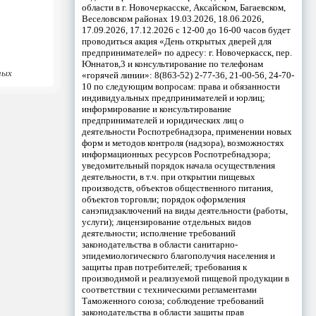
области в г. Новочеркасске, Аксайском, Багаевском,
Веселовском районах 19.03.2026, 18.06.2026,
17.09.2026, 17.12.2026 с 12-00 до 16-00 часов будет
проводиться акция «День открытых дверей для
предпринимателей» по адресу: г. Новочеркасск, пер.
Юннатов,3 и консультирование по телефонам
ных
«горячей линии»: 8(863-52) 2-77-36, 21-00-56, 24-70-
10 по следующим вопросам: права и обязанности
индивидуальных предпринимателей и юрлиц;
информирование и консультирование
предпринимателей и юридических лиц о
деятельности Роспотребнадзора, применении новых
форм и методов контроля (надзора), возможностях
информационных ресурсов Роспотребнадзора;
уведомительный порядок начала осуществления
деятельности, в т.ч. при открытии пищевых
производств, объектов общественного питания,
объектов торговли; порядок оформления
санэпидзаключений на виды деятельности (работы,
услуги); лицензирование отдельных видов
деятельности; исполнение требований
законодательства в области санитарно-
эпидемиологического благополучия населения и
защиты прав потребителей; требования к
производимой и реализуемой пищевой продукции в
соответствии с техническими регламентами
Таможенного союза; соблюдение требований
законодательства в области защиты прав