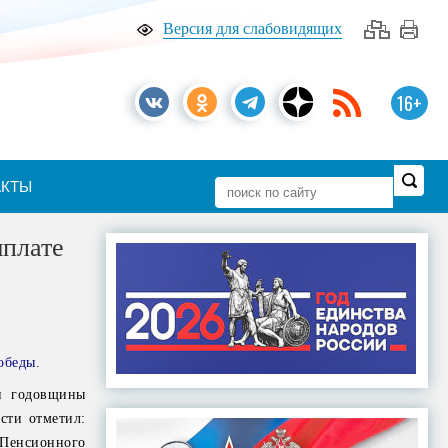
Версия для слабовидящих
16+
АКТЫ
ыплате
обеды.
й годовщины
сти отметил:
 Пенсионного