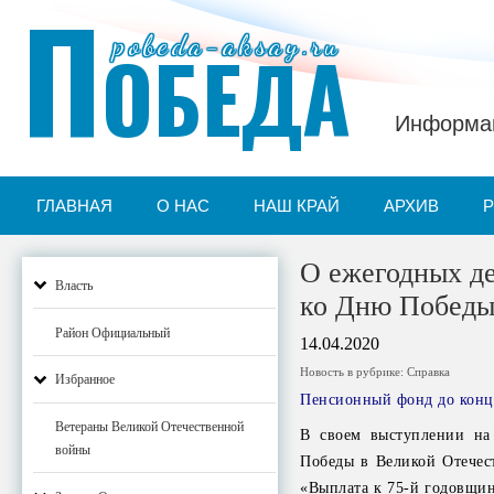
П
pobeda-aksay.ru
ОБЕДА
Информац
ГЛАВНАЯ
О НАС
НАШ КРАЙ
АРХИВ
О ежегодных д
Власть
ко Дню Победы
Район Официальный
14.04.2020
Новость в рубрике:
Справка
Избранное
Пенсионный фонд до конц
Ветераны Великой Отечественной
В своем выступлении на
войны
Победы в Великой Отечес
«Выплата к 75-й годовщин