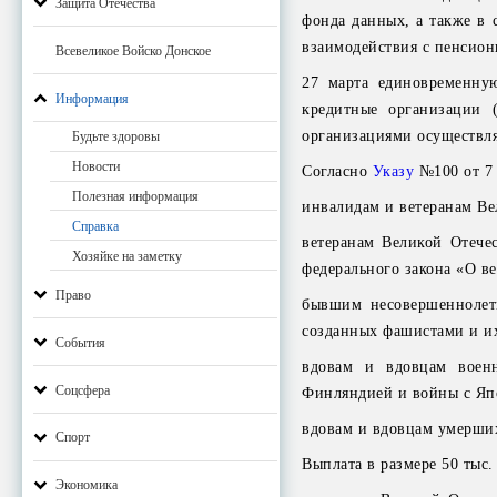
Защита Отечества
фонда данных, а также в 
взаимодействия с пенсион
Всевеликое Войско Донское
27 марта единовременну
Информация
кредитные организации 
организациями осуществля
Будьте здоровы
Новости
Согласно
Указу
№100 от 7 
Полезная информация
инвалидам и ветеранам Ве
Справка
ветеранам Великой Отече
Хозяйке на заметку
федерального закона «О ве
Право
бывшим несовершеннолетн
созданных фашистами и и
События
вдовам и вдовцам воен
Соцсфера
Финляндией и войны с Яп
вдовам и вдовцам умерши
Спорт
Выплата в размере 50 тыс.
Экономика