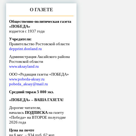
О ГАЗЕТЕ
Общественно-политическая газета
«ПОБЕДА»
издается с 1937 года
Учредители:
Правительство Ростовской области
depprint.donland.ru
Администрация Аксайского района
Ростовской области
www.aksayland.ru
ООО «Редакция газеты «ПОБЕДА»
www.pobeda-aksay.ru
pobeda_aksay@mail.ru
Средний тираж 5 000 экз.
«ПОБЕДА» – ВАША ГАЗЕТА!
Дорогие читатели,
началась
ПОДПИСКА
на газету
«Победа» на ВТОРОЕ полугодие
2026 года
Цена на почте
на 6 мес. – 934 руб. 62 коп.