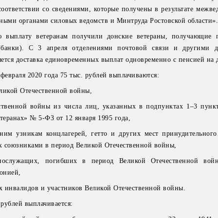
соответствии со сведениями, которые получены в результате межве
ными органами силовых ведомств и Минтруда Ростовской области»
ю выплату ветеранам получили донские ветераны, получающие 
(банки). С 3 апреля отделениями почтовой связи и другими д
ется доставка единовременных выплат одновременно с пенсией на 
февраля 2020 года 75 тыс. рублей выплачиваются:
ликой Отечественной войны,
ственной войны из числа лиц, указанных в подпунктах 1–3 пункт
теранах» № 5-ФЗ от 12 января 1995 года,
им узникам концлагерей, гетто и других мест принудительного
х союзниками в период Великой Отечественной войны,
нослужащих, погибших в период Великой Отечественной вой
онией,
х инвалидов и участников Великой Отечественной войны.
 рублей выплачивается: