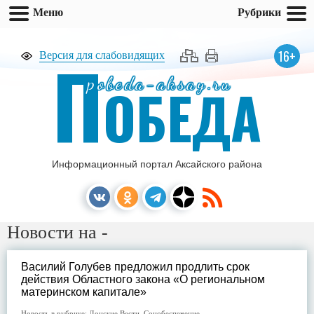
Меню
Рубрики
П
16+
Версия для слабовидящих
pobeda-aksay.ru
ОБЕДА
Информационный портал Аксайского района
Новости на -
Василий Голубев предложил продлить срок
действия Областного закона «О региональном
материнском капитале»
Новость в рубрике:
Донские Вести
,
Соцобеспечение