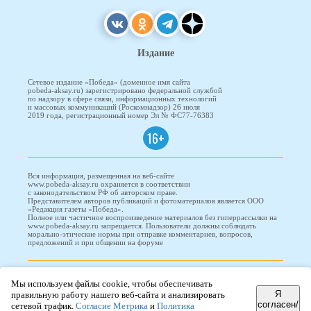
Издание
Сетевое издание «Победа» (доменное имя сайта
pobeda-aksay.ru) зарегистрировано федеральной службой
по надзору в сфере связи, информационных технологий
и массовых коммуникаций (Роскомнадзор) 26 июля
2019 года, регистрационный номер Эл № ФС77-76383
16+
Вся информация, размещенная на веб-сайте
www.pobeda-aksay.ru охраняется в соответствии
с законодательством РФ об авторском праве.
Представителем авторов публикаций и фотоматериалов является ООО
«Редакция газеты «Победа».
Полное или частичное воспроизведение материалов без гиперрассылки на
www.pobeda-aksay.ru запрещается. Пользователи должны соблюдать
морально-этические нормы при отправке комментариев, вопросов,
предложений и при общении на форуме
ПОБЕДА © 2010-2026
Мы используем файлы cookie, чтобы обеспечивать
Я
правильную работу нашего веб-сайта и анализировать
согласен/
сетевой трафик.
Согласие Метрика
и
Политика