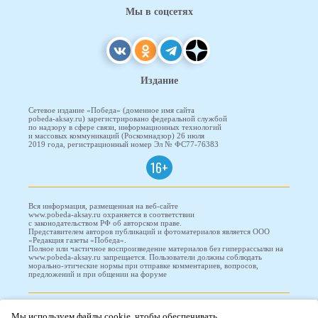
Мы в соцсетях
Издание
Сетевое издание «Победа» (доменное имя сайта
pobeda-aksay.ru) зарегистрировано федеральной службой
по надзору в сфере связи, информационных технологий
и массовых коммуникаций (Роскомнадзор) 26 июля
2019 года, регистрационный номер Эл № ФС77-76383
16+
Вся информация, размещенная на веб-сайте
www.pobeda-aksay.ru охраняется в соответствии
с законодательством РФ об авторском праве.
Представителем авторов публикаций и фотоматериалов является ООО
«Редакция газеты «Победа».
Полное или частичное воспроизведение материалов без гиперрассылки на
www.pobeda-aksay.ru запрещается. Пользователи должны соблюдать
морально-этические нормы при отправке комментариев, вопросов,
предложений и при общении на форуме
ПОБЕДА © 2010-2026
Мы используем файлы cookie, чтобы обеспечивать