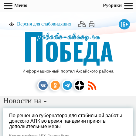
Меню
Рубрики
П
16+
Версия для слабовидящих
pobeda-aksay.ru
ОБЕДА
Информационный портал Аксайского района
Новости на -
По решению губернатора для стабильной работы
донского АПК во время пандемии приняты
дополнительные меры
Новость в рубрике:
АПК
,
Донские Вести