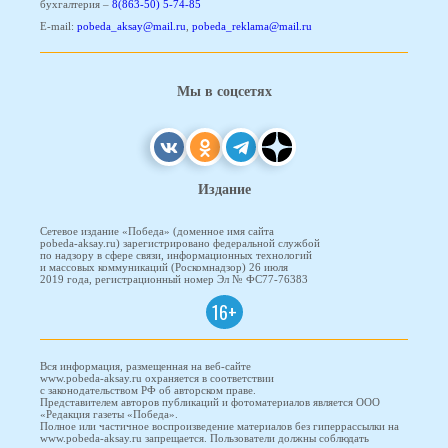
бухгалтерия –
8(863-50) 5-74-85
E-mail:
pobeda_aksay@mail.ru
,
pobeda_reklama@mail.ru
Мы в соцсетях
Издание
Сетевое издание «Победа» (доменное имя сайта
pobeda-aksay.ru) зарегистрировано федеральной службой
по надзору в сфере связи, информационных технологий
и массовых коммуникаций (Роскомнадзор) 26 июля
2019 года, регистрационный номер Эл № ФС77-76383
16+
Вся информация, размещенная на веб-сайте
www.pobeda-aksay.ru охраняется в соответствии
с законодательством РФ об авторском праве.
Представителем авторов публикаций и фотоматериалов является ООО
«Редакция газеты «Победа».
Полное или частичное воспроизведение материалов без гиперрассылки на
www.pobeda-aksay.ru запрещается. Пользователи должны соблюдать