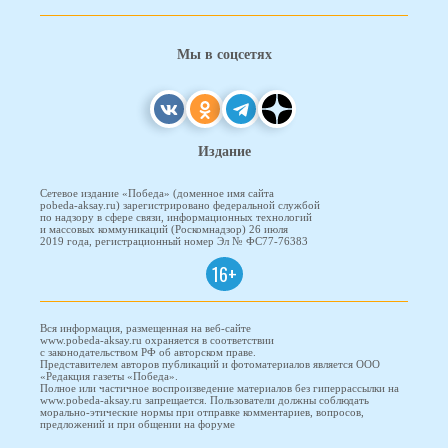
Мы в соцсетях
Издание
Сетевое издание «Победа» (доменное имя сайта
pobeda-aksay.ru) зарегистрировано федеральной службой
по надзору в сфере связи, информационных технологий
и массовых коммуникаций (Роскомнадзор) 26 июля
2019 года, регистрационный номер Эл № ФС77-76383
16+
Вся информация, размещенная на веб-сайте
www.pobeda-aksay.ru охраняется в соответствии
с законодательством РФ об авторском праве.
Представителем авторов публикаций и фотоматериалов является ООО
«Редакция газеты «Победа».
Полное или частичное воспроизведение материалов без гиперрассылки на
www.pobeda-aksay.ru запрещается. Пользователи должны соблюдать
морально-этические нормы при отправке комментариев, вопросов,
предложений и при общении на форуме