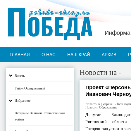
П
pobeda-aksay.ru
ОБЕДА
Информац
ГЛАВНАЯ
О НАС
НАШ КРАЙ
АРХИВ
Новости на -
Власть
Проект «Персон
Район Официальный
Иванович Черно
Избранное
Новость в рубрике:
«Твои люди
Новости
,
Образование
Ветераны Великой Отечественной
Депутат Законода
войны
Ростовской области
Гогорян запустил про