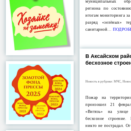
муниципальных обр
региона по состояни
итогам мониторинга з
разряд «зелёных» т
санитарной…
ПОДРОБ
В Аксайском рай
бесхозное строе
Новость в рубрике:
МЧС
,
Ново
Пожар на территори
произошел 21 февр
«Витязь» на улице
бесхозное строение.
никто не пострадал. О