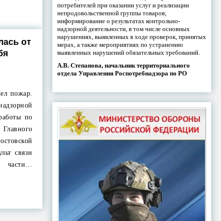
потребителей при оказании услуг и реализации
непродовольственной группы товаров;
информирование о результатах контрольно-
надзорной деятельности, в том числе основных
нарушениях, выявленных в ходе проверок, принятых
лась от
мерах, а также мероприятиях по устранению
бя
выявленных нарушений обязательных требований.
А.В. Степанова, начальник территориального
отдела Управления Роспотребнадзора по РО
шел пожар.
адзорной
работы по
Главного
стовской
ульт связи
 части…