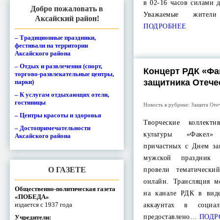
в 02-16 часов силами 
Добро пожаловать в
Уважаемые жител
Аксайский район!
ПОДРОБНЕЕ
– Традиционные праздники,
фестивали на территории
Аксайского района
– Отдых и развлечения (спорт,
Концерт РДК «Фа
торгово-развлекательные центры,
защитника Отече
парки)
– К услугам отдыхающих отели,
гостиницы
Новость в рубрике:
Защита Оте
– Центры красоты и здоровья
Творческие коллект
– Достопримечательности
культуры «Факел»
Аксайского района
причастных с Днем за
мужской праздник 
О ГАЗЕТЕ
провели тематическ
онлайн. Трансляция м
Общественно-политическая газета
на канале РДК в вид
«ПОБЕДА»
издается с 1937 года
аккаунтах в социа
предоставлено…
ПОДР
Учредители: