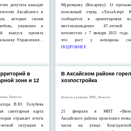
етях депутата выходят
Муромцеву (Косареву). О пропаж
вителях Аксайского и
поисковый отряд «ЛизаАлерт 
нов, которые своим
сообщается в ориентировке вол
любовь, уважение и
местонахождение 47-летней
ной выпуск проекта
неизвестно с 7 января 2021 года.
чальнику Управления…
что рост у женщины сост
ПОДРОБНЕЕ
ерриторий в
В Аксайском районе горел
рной зоне и 12
хозпостройка
нение
,
Новости
Новость в рубрике:
МЧС
,
Новости
атора В.Ю. Голубева
ная санитарная карта
21 февраля в МНТ «Виног
оторая отражает итоги
Аксайского района произошел пожа
ической ситуации в
часов на улице Благодатно