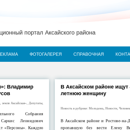
ионный портал Аксайского района
РЕКЛАМА
ФОТОГАЛЕРЕЯ
СПРАВОЧНАЯ
КОНТ
ы»: Владимир
В Аксайском районе ищут 
усов
летнюю женщину
, земля Аксайская»
,
Депутаты
,
Новость в рубрике:
Молодежь
,
Новости
,
Человек
тельного Собрания
 Саркис Леонидович
В Аксайском районе и Ростове-на-
ект «Персоны». Каждую
пропавшую без вести Елену Ви