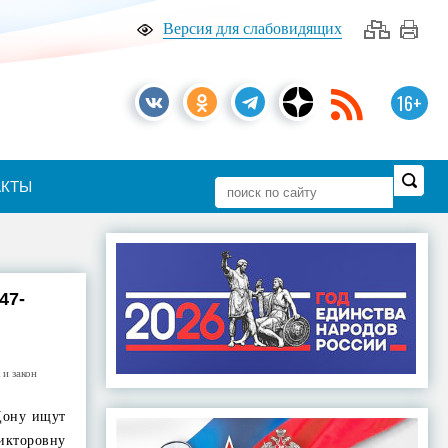
Версия для слабовидящих
16+
АКТЫ
47-
 и закон
Дону ищут
кторовну