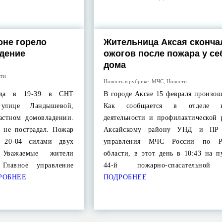
оне горело
Жительница Аксая сконча
дение
ожогов после пожара у се
дома
сти
Новость в рубрике:
МЧС
,
Новости
ода в 19-39 в СНТ
В городе Аксае 15 февраля произо
 улице Ландышевой,
Как сообщается в отделе н
астном домовладении.
деятельности и профилактической 
 не пострадал. Пожар
Аксайскому району УНД и ПР 
 20-04 силами двух
управления МЧС России по Ро
 Уважаемые жители
области, в этот день в 10:43 на п
 Главное управление
44-й пожарно-спасательной
РОБНЕЕ
ПОДРОБНЕЕ