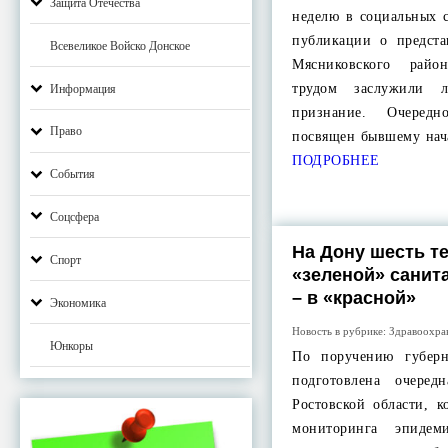
Защита Отечества
неделю в социальных с
публикации о предста
Всевеликое Войско Донское
Мясниковского райо
трудом заслужили 
Информация
признание. Очеред
Право
посвящен бывшему на
ПОДРОБНЕЕ
События
Соцсфера
На Дону шесть т
Спорт
«зеленой» санита
– в «красной»
Экономика
Новость в рубрике:
Здравоохра
Юнкоры
По поручению губерн
подготовлена очеред
Ростовской области, к
мониторинга эпидем