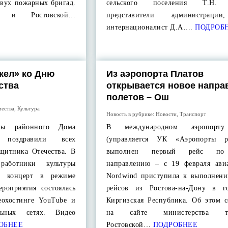
двух пожарных бригад.
сельского поселения Т.Н. 
и и Ростовской…
представители администраци
интернационалист Д.А….
ПОДРОБ
кел» ко Дню
Из аэропорта Платов
ства
открывается новое напра
полетов – Ош
чества
,
Культура
Новость в рубрике:
Новости
,
Транспорт
ивы районного Дома
В международном аэропорту
 поздравили всех
(управляется УК «Аэропорты ре
щитника Отечества. В
выполнен первый рейс по
работники культуры
направлению – с 19 февраля ави
ий концерт в режиме
Nordwind приступила к выполнен
ероприятия состоялась
рейсов из Ростова-на-Дону в г
еохостинге YouTube и
Киргизская Республика. Об этом с
льных сетях. Видео
на сайте министерства тра
ОБНЕЕ
Ростовской…
ПОДРОБНЕЕ