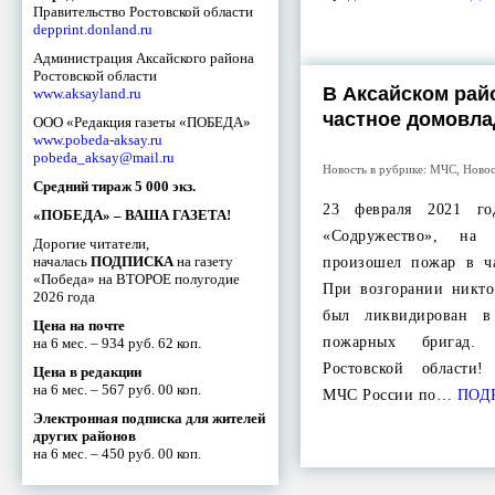
Правительство Ростовской области
depprint.donland.ru
Администрация Аксайского района
Ростовской области
В Аксайском рай
www.aksayland.ru
частное домовла
ООО «Редакция газеты «ПОБЕДА»
www.pobeda-aksay.ru
pobeda_aksay@mail.ru
Новость в рубрике:
МЧС
,
Ново
Средний тираж 5 000 экз.
23 февраля 2021 г
«ПОБЕДА» – ВАША ГАЗЕТА!
«Содружество», на
Дорогие читатели,
началась
ПОДПИСКА
на газету
произошел пожар в ч
«Победа» на ВТОРОЕ полугодие
При возгорании никто
2026 года
был ликвидирован в
Цена на почте
пожарных бригад.
на 6 мес. – 934 руб. 62 коп.
Ростовской области!
Цена в редакции
на 6 мес. – 567 руб. 00 коп.
МЧС России по…
ПОД
Электронная подписка для жителей
других районов
на 6 мес. – 450 руб. 00 коп.