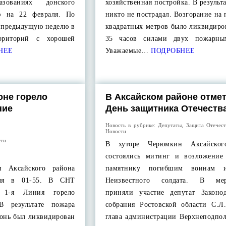
азованиях донского
хозяйственная постройка. В результ
ю на 22 февраля. По
никто не пострадал. Возгорание на
а предыдущую неделю в
квадратных метров было ликвидиро
ерриторий с хорошей
35 часов силами двух пожарных
НЕЕ
Уважаемые…
ПОДРОБНЕЕ
оне горело
В Аксайском районе отме
ние
День защитника Отечеств
Новость в рубрике:
Депутаты
,
Защита Отечест
Новости
сти
В хуторе Черюмкин Аксайског
состоялись митинг и возложение
и Аксайского района
памятнику погибшим воинам 
аля в 01-55. В СНТ
Неизвестного солдата. В мер
 1-я Линия горело
приняли участие депутат Законод
 В результате пожара
собрания Ростовской области С.Л.
гонь был ликвидирован
глава администрации Верхнеподпол