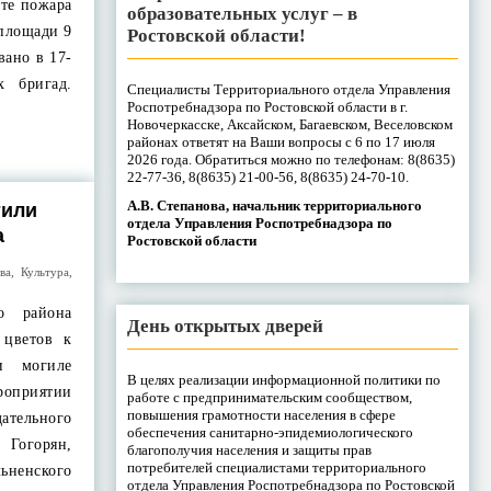
ате пожара
образовательных услуг – в
 площади 9
Ростовской области!
вано в 17-
 бригад.
Специалисты Территориального отдела Управления
Роспотребнадзора по Ростовской области в г.
Новочеркасске, Аксайском, Багаевском, Веселовском
районах ответят на Ваши вопросы с 6 по 17 июля
2026 года. Обратиться можно по телефонам: 8(8635)
22-77-36, 8(8635) 21-00-56, 8(8635) 24-70-10.
А.В. Степанова, начальник территориального
тили
отдела Управления Роспотребнадзора по
а
Ростовской области
ва
,
Культура
,
о района
День открытых дверей
 цветов к
и могиле
В целях реализации информационной политики по
оприятии
работе с предпринимательским сообществом,
повышения грамотности населения в сфере
ательного
обеспечения санитарно-эпидемиологического
 Гогорян,
благополучия населения и защиты прав
потребителей специалистами территориального
ьненского
отдела Управления Роспотребнадзора по Ростовской