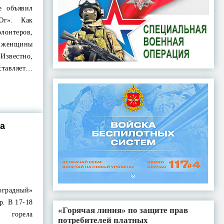
е объявил
Юг». Как
онтеров,
 женщины
 Известно,
авляет…
а
радный»
р. В 17-18
«Горячая линия» по защите прав
й горела
потребителей платных