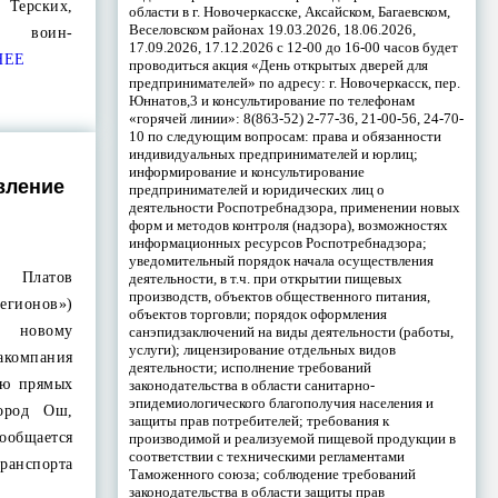
Терских,
области в г. Новочеркасске, Аксайском, Багаевском,
Веселовском районах 19.03.2026, 18.06.2026,
и, воин-
17.09.2026, 17.12.2026 с 12-00 до 16-00 часов будет
НЕЕ
проводиться акция «День открытых дверей для
предпринимателей» по адресу: г. Новочеркасск, пер.
Юннатов,3 и консультирование по телефонам
«горячей линии»: 8(863-52) 2-77-36, 21-00-56, 24-70-
10 по следующим вопросам: права и обязанности
индивидуальных предпринимателей и юрлиц;
информирование и консультирование
вление
предпринимателей и юридических лиц о
деятельности Роспотребнадзора, применении новых
форм и методов контроля (надзора), возможностях
информационных ресурсов Роспотребнадзора;
уведомительный порядок начала осуществления
 Платов
деятельности, в т.ч. при открытии пищевых
производств, объектов общественного питания,
гионов»)
объектов торговли; порядок оформления
 новому
санэпидзаключений на виды деятельности (работы,
услуги); лицензирование отдельных видов
акомпания
деятельности; исполнение требований
ию прямых
законодательства в области санитарно-
эпидемиологического благополучия населения и
ород Ош,
защиты прав потребителей; требования к
ообщается
производимой и реализуемой пищевой продукции в
соответствии с техническими регламентами
нспорта
Таможенного союза; соблюдение требований
законодательства в области защиты прав