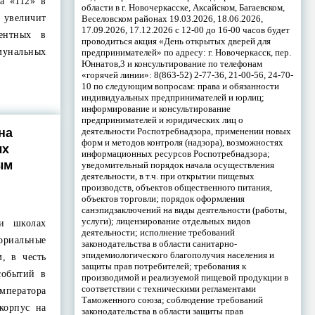
а «112» в
области в г. Новочеркасске, Аксайском, Багаевском,
 увеличит
Веселовском районах 19.03.2026, 18.06.2026,
17.09.2026, 17.12.2026 с 12-00 до 16-00 часов будет
тентных в
проводиться акция «День открытых дверей для
унальных
предпринимателей» по адресу: г. Новочеркасск, пер.
Юннатов,3 и консультирование по телефонам
«горячей линии»: 8(863-52) 2-77-36, 21-00-56, 24-70-
10 по следующим вопросам: права и обязанности
индивидуальных предпринимателей и юрлиц;
информирование и консультирование
предпринимателей и юридических лиц о
деятельности Роспотребнадзора, применении новых
на
форм и методов контроля (надзора), возможностях
ых
информационных ресурсов Роспотребнадзора;
ым
уведомительный порядок начала осуществления
деятельности, в т.ч. при открытии пищевых
производств, объектов общественного питания,
объектов торговли; порядок оформления
санэпидзаключений на виды деятельности (работы,
услуги); лицензирование отдельных видов
 и школах
деятельности; исполнение требований
ориальные
законодательства в области санитарно-
эпидемиологического благополучия населения и
, в честь
защиты прав потребителей; требования к
событий в
производимой и реализуемой пищевой продукции в
соответствии с техническими регламентами
ератора
Таможенного союза; соблюдение требований
 корпус на
законодательства в области защиты прав