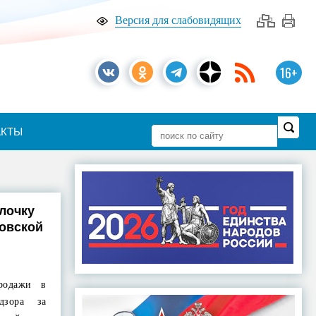
Версия для слабовидящих
16+
АКТЫ
лочку
товской
родажи в
дзора за