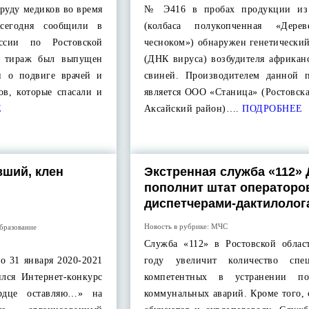
руду медиков во время
№ Э416 в пробах продукции из
сегодня сообщили в
(колбаса полукопченная «Дерев
ссии по Ростовской
чесноком») обнаружен генетически
й тираж был выпущен
(ДНК вируса) возбудителя африкан
и о подвиге врачей и
свиней. Производителем данной 
ов, которые спасали и
является ООО «Станица» (Ростовска
Е
Аксайский район)….
ПОДРОБНЕЕ
вший, клен
Экстренная служба «112»
пополнит штат операторо
диспетчерами-дактилолог
Новость в рубрике:
МЧС
бразование
Служба «112» в Ростовской облас
по 31 января 2020-2021
году увеличит количество спец
ился Интернет-конкурс
компетентных в устранении пос
рдце оставляю…» на
коммунальных аварий. Кроме того,