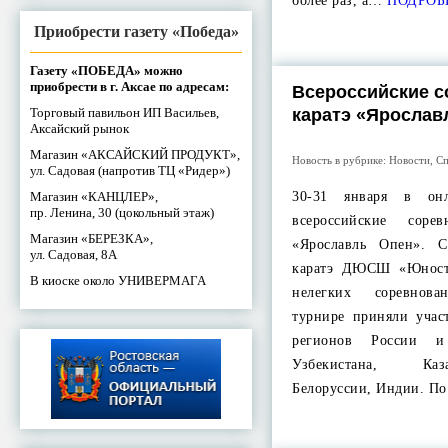
более раз, а…
ПОДРОБ
Приобрести газету «Победа»
Газету «ПОБЕДА» можно
приобрести в г. Аксае по адресам:
Всероссийские с
Торговый павильон ИП Васильев,
каратэ «Ярослав
Аксайский рынок
Магазин «АКСАЙСКИЙ ПРОДУКТ»,
Новость в рубрике:
Новости
,
Сп
ул. Садовая (напротив ТЦ «Ридер»)
Магазин «КАНЦЛЕР»,
30-31 января в он
пр. Ленина, 30 (цокольный этаж)
всероссийские соре
Магазин «БЕРЕЗКА»,
«Ярославль Опен». С
ул. Садовая, 8А
каратэ ДЮСШ «Юност
В киоске около УНИВЕРМАГА
нелегких соревнов
турнире приняли учас
регионов России и
Узбекистана, Каз
Белоруссии, Индии. П