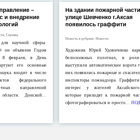
правление –
На здании пожарной части
с и внедрение
улице Шевченко г.Аксая
ологий
появилось граффити
сти
,
Справка
Новость в рубрике:
Новости
 для научной сферы.
Ф он объявлен Годом
Художник Юрий Удовиченко нари
. 8 февраля, в День
белоснежных полотнах, в роли
тартуют его основные
выступили автоматические ворота 
 наука входит в число
них появились пожарные и спасател
ктов федерального
инспекторы пожнадзора. Граффити
етных направлений
интерес у жителей Аксайского
й области. Донской…
которые приходят к пожарной час
сфотографироваться и просто…
ПОД