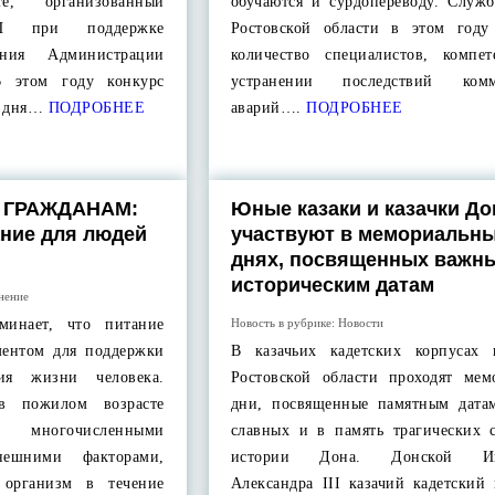
те, организованный
обучаются и сурдопереводу. Служб
ОШ при поддержке
Ростовской области в этом году
ания Администрации
количество специалистов, компе
В этом году конкурс
устранении последствий комм
о дня…
ПОДРОБНЕЕ
аварий….
ПОДРОБНЕЕ
 ГРАЖДАНАМ:
Юные казаки и казачки До
ние для людей
участвуют в мемориальн
днях, посвященных важн
историческим датам
нение
Новость в рубрике:
Новости
оминает, что питание
ментом для поддержки
В казачьих кадетских корпусах
ия жизни человека.
Ростовской области проходят мем
 в пожилом возрасте
дни, посвященные памятным датам
ногочисленными
славных и в память трагических 
нешними факторами,
истории Дона. Донской Имп
 организм в течение
Александра III казачий кадетский