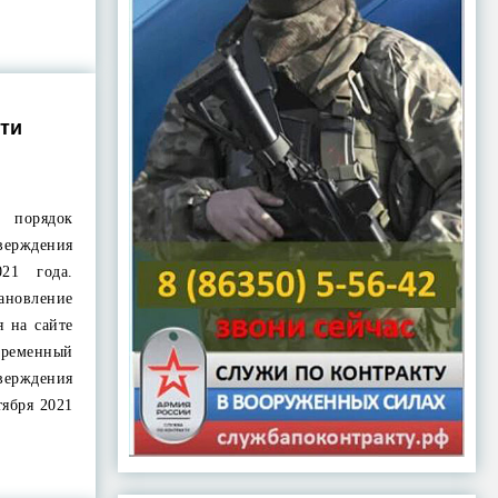
ти
 порядок
рждения
21 года.
овление
я на сайте
временный
верждения
тября 2021