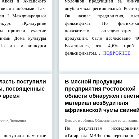
 Аксая и Аксайского
молочной продукцией за мину
новыми победами. Так,
опубликовал региональный Роспотр
шел I Международный
Он назвал предприятия, вып
нкурс «Культурное
фальсификат. По физико-хи
ом приняли участие
показателям, определяющим 
онный Дома культуры
продукции, было исследовано 4
 По итогам конкурса
Выяснилось, что 4,6% проб о
фальсификатом….
ПОДРОБНЕЕ
ласть поступили
В мясной продукции
ы, посвященные
предприятия Ростовской
о время
области обнаружен генет
материал возбудителя
африканской чумы свине
Новость в рубрике:
Общественные организации
,
нение
,
Экономика
По результатам исследован
ь поступили памятные
«Татарская МВЛ» (экспертиза от 1