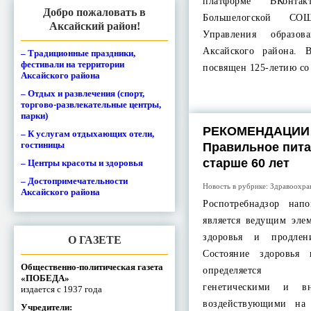
платформе ВКонтак
Добро пожаловать в
Большелогской С
Аксайский район!
Управления образов
Аксайского района. 
– Традиционные праздники,
фестивали на территории
посвящен 125-летию с
Аксайского района
– Отдых и развлечения (спорт,
торгово-развлекательные центры,
парки)
РЕКОМЕНДАЦИИ
– К услугам отдыхающих отели,
гостиницы
Правильное пита
старше 60 лет
– Центры красоты и здоровья
– Достопримечательности
Новость в рубрике:
Здравоохра
Аксайского района
Роспотребнадзор нап
является ведущим эле
здоровья и продлен
О ГАЗЕТЕ
Состояние здоровья
Общественно-политическая газета
определяется м
«ПОБЕДА»
генетическими и в
издается с 1937 года
воздействующими на
Учредители: