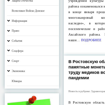
Защита Отечества
учреждений культуры
района ознаменовался 
Всевеликое Войско Донское
в конце января про
многожанровый ко
Информация
наследие», в котор
поселенческие и рай
Право
Аксайского района.
наши…
ПОДРОБНЕЕ
События
Соцсфера
В Ростовскую об
Спорт
памятные монет
Экономика
труду медиков в
пандемии
Юнкоры
Новость в рубрике:
Здравоохра
В Ростовскую област