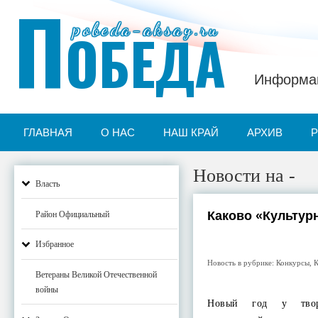
П
pobeda-aksay.ru
ОБЕДА
Информац
ГЛАВНАЯ
О НАС
НАШ КРАЙ
АРХИВ
Новости на -
Власть
Каково «Культур
Район Официальный
Избранное
Новость в рубрике:
Конкурсы
,
К
Ветераны Великой Отечественной
войны
Новый год у творч