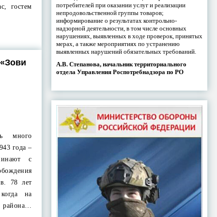
потребителей при оказании услуг и реализации
с, гостем
непродовольственной группы товаров;
информирование о результатах контрольно-
надзорной деятельности, в том числе основных
нарушениях, выявленных в ходе проверок, принятых
мерах, а также мероприятиях по устранению
выявленных нарушений обязательных требований.
 «Зови
А.В. Степанова, начальник территориального
отдела Управления Роспотребнадзора по РО
ь много
943 года –
минают с
обождения
в. 78 лет
когда на
района…