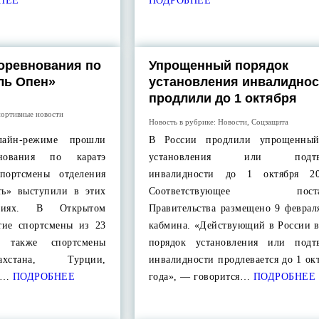
НЕЕ
ПОДРОБНЕЕ
оревнования по
Упрощенный порядок
ль Опен»
установления инвалиднос
продлили до 1 октября
ортивные новости
Новость в рубрике:
Новости
,
Соцзащита
лайн-режиме прошли
В России продлили упрощенный
внования по каратэ
установления или подтве
портсмены отделения
инвалидности до 1 октября 20
ь» выступили в этих
Соответствующее постан
аниях. В Открытом
Правительства размещено 9 феврал
тие спортсмены из 23
кабмина. «Действующий в России 
 также спортсмены
порядок установления или подт
ахстана, Турции,
инвалидности продлевается до 1 ок
о…
ПОДРОБНЕЕ
года», — говорится…
ПОДРОБНЕЕ