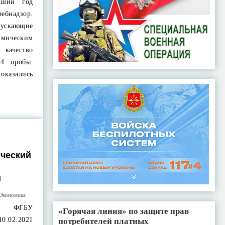
вший год
ебнадзор.
ускающие
мическим
качество
94 пробы.
казались
ический
й
Экономика
ия ФГБУ
«Горячая линия» по защите прав
0.02.2021
потребителей платных