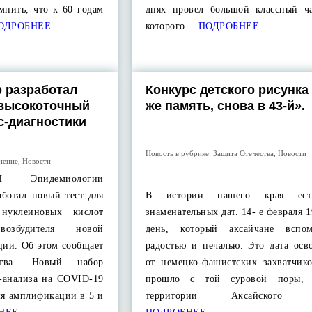
мнить, что к 60 годам
днях провел большой классный ча
ОДРОБНЕЕ
которого…
ПОДРОБНЕЕ
 разработал
Конкурс детского рисунка
высокоточный
же память, снова в 43-й».
с-диагностики
Новость в рубрике:
Защита Отечества
,
Новости
нение
,
Новости
И Эпидемиологии
аботал новый тест для
В истории нашего края ест
 нуклеиновых кислот
знаменательных дат. 14- е февраля 1
збудителя новой
день, который аксайчане вспо
ции. Об этом сообщает
радостью и печалью. Это дата осв
мства. Новый набор
от немецко-фашистских захватчико
с-анализа на COVID-19
прошло с той суровой поры, 
мя амплификации в 5 и
территории Аксайского 