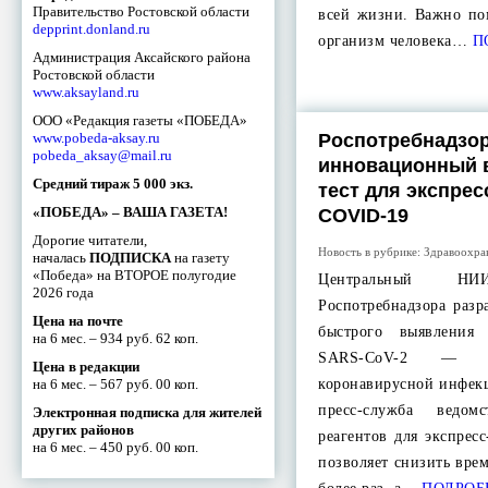
Правительство Ростовской области
всей жизни. Важно по
depprint.donland.ru
организм человека…
П
Администрация Аксайского района
Ростовской области
www.aksayland.ru
ООО «Редакция газеты «ПОБЕДА»
www.pobeda-aksay.ru
Роспотребнадзор
pobeda_aksay@mail.ru
инновационный 
Средний тираж 5 000 экз.
тест для экспрес
«ПОБЕДА» – ВАША ГАЗЕТА!
COVID-19
Дорогие читатели,
Новость в рубрике:
Здравоохра
началась
ПОДПИСКА
на газету
«Победа» на ВТОРОЕ полугодие
Центральный НИ
2026 года
Роспотребнадзора разр
Цена на почте
быстрого выявления
на 6 мес. – 934 руб. 62 коп.
SARS-CoV-2 — во
Цена в редакции
на 6 мес. – 567 руб. 00 коп.
коронавирусной инфек
пресс-служба ведо
Электронная подписка для жителей
других районов
реагентов для экспрес
на 6 мес. – 450 руб. 00 коп.
позволяет снизить вре