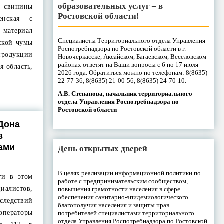
образовательных услуг – в
 свинины
Ростовской области!
енская с
й материал
Специалисты Территориального отдела Управления
ской чумы
Роспотребнадзора по Ростовской области в г.
продукции
Новочеркасске, Аксайском, Багаевском, Веселовском
районах ответят на Ваши вопросы с 6 по 17 июля
я область,
2026 года. Обратиться можно по телефонам: 8(8635)
22-77-36, 8(8635) 21-00-56, 8(8635) 24-70-10.
А.В. Степанова, начальник территориального
отдела Управления Роспотребнадзора по
Ростовской области
 Дона
в
ами
День открытых дверей
В целях реализации информационной политики по
ти в этом
работе с предпринимательским сообществом,
иалистов,
повышения грамотности населения в сфере
обеспечения санитарно-эпидемиологического
ледствий
благополучия населения и защиты прав
 операторы
потребителей специалистами территориального
отдела Управления Роспотребнадзора по Ростовской