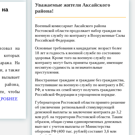
Уважаемые жители Аксайского
 на
района!
Военный комиссариат Аксайского района
Ростовской области продолжает набор граждан на
военную службу по контракту в Вооруженные Силы
Российской Федерации.
Основные требования к кандидатам: возраст более
совал на
18 лет и годность к военной службе по состоянию
 которых
здоровья. Кроме того на военную службу по
контракту могут быть приняты граждане, имеющие
гаража. На
неснятую судимость за незначительные
и, а также
преступления.
 вызывает
Иностранные граждане и граждане без гражданства,
 района,
поступившие на военную службу по контракту в ВС
РФ, и члены их семей могут получить гражданство
ти, чтобы
Российской Федерации в упрощенном порядке.
РОБНЕЕ
Губернатором Ростовской области принято решение
об увеличении региональной стимулирующей
денежной выплаты за заключение контракта до 3,2
млн руб. на территории Ростовской области. Таким
образом, общая сумма единовременных денежных
вып-лат с учетом выплаты от Министерства
обороны РФ (400 тыс. рублей) составит 3,6 млн