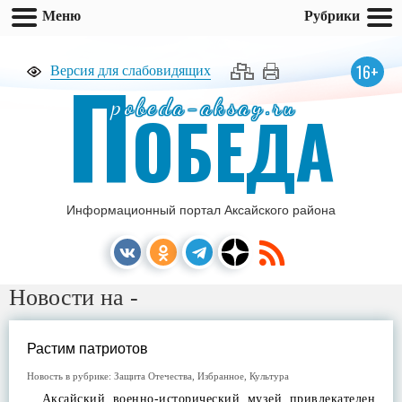
Меню
Рубрики
П
16+
Версия для слабовидящих
pobeda-aksay.ru
ОБЕДА
Информационный портал Аксайского района
Новости на -
Растим патриотов
Новость в рубрике:
Защита Отечества
,
Избранное
,
Культура
Аксайский военно-исторический музей привлекателен