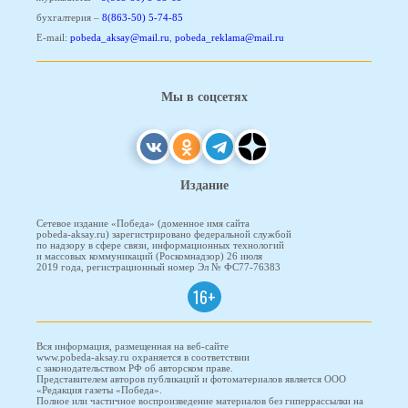
бухгалтерия –
8(863-50) 5-74-85
E-mail:
pobeda_aksay@mail.ru
,
pobeda_reklama@mail.ru
Мы в соцсетях
Издание
Сетевое издание «Победа» (доменное имя сайта
pobeda-aksay.ru) зарегистрировано федеральной службой
по надзору в сфере связи, информационных технологий
и массовых коммуникаций (Роскомнадзор) 26 июля
2019 года, регистрационный номер Эл № ФС77-76383
16+
Вся информация, размещенная на веб-сайте
www.pobeda-aksay.ru охраняется в соответствии
с законодательством РФ об авторском праве.
Представителем авторов публикаций и фотоматериалов является ООО
«Редакция газеты «Победа».
Полное или частичное воспроизведение материалов без гиперрассылки на