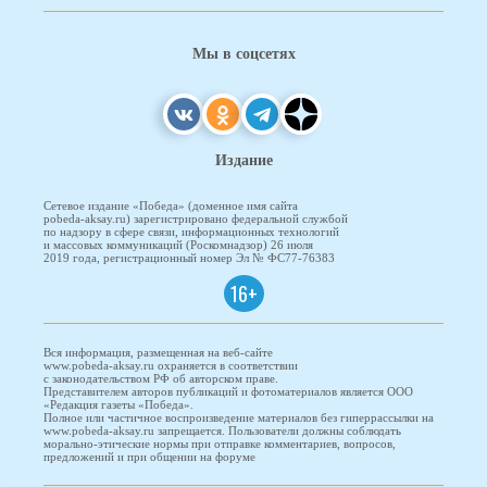
Мы в соцсетях
Издание
Сетевое издание «Победа» (доменное имя сайта
pobeda-aksay.ru) зарегистрировано федеральной службой
по надзору в сфере связи, информационных технологий
и массовых коммуникаций (Роскомнадзор) 26 июля
2019 года, регистрационный номер Эл № ФС77-76383
16+
Вся информация, размещенная на веб-сайте
www.pobeda-aksay.ru охраняется в соответствии
с законодательством РФ об авторском праве.
Представителем авторов публикаций и фотоматериалов является ООО
«Редакция газеты «Победа».
Полное или частичное воспроизведение материалов без гиперрассылки на
www.pobeda-aksay.ru запрещается. Пользователи должны соблюдать
морально-этические нормы при отправке комментариев, вопросов,
предложений и при общении на форуме