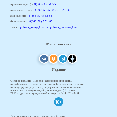
приемная (факс) –
8(863-50) 5-08-50
рекламный отдел –
8(863-50) 5-58-76
,
5-21-66
журналисты –
8(863-50) 5-53-65
бухгалтерия –
8(863-50) 5-74-85
E-mail:
pobeda_aksay@mail.ru
,
pobeda_reklama@mail.ru
Мы в соцсетях
Издание
Сетевое издание «Победа» (доменное имя сайта
pobeda-aksay.ru) зарегистрировано федеральной службой
по надзору в сфере связи, информационных технологий
и массовых коммуникаций (Роскомнадзор) 26 июля
2019 года, регистрационный номер Эл № ФС77-76383
16+
Вся информация, размещенная на веб-сайте