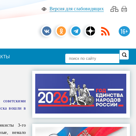
Версия для слабовидящих
16+
АКТЫ
н советскими
̆ска вошли в
нкисты 3-го
ные, немало