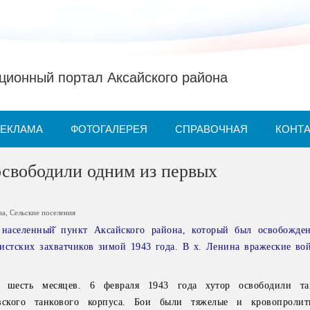
ионный портал Аксайского района
РЕКЛАМА
ФОТОГАЛЕРЕЯ
СПРАВОЧНАЯ
КОНТ
освободили одним из первых
ва
,
Сельские поселения
населенный̆ пункт Аксайского района, который был освобожде
истских захватчиков зимой 1943 года. В х. Ленина вражеские вои
ь шесть месяцев. 6 февраля 1943 года хутор освободили та
ковского танкового корпуса. Бои были тяжелые и кровопролит