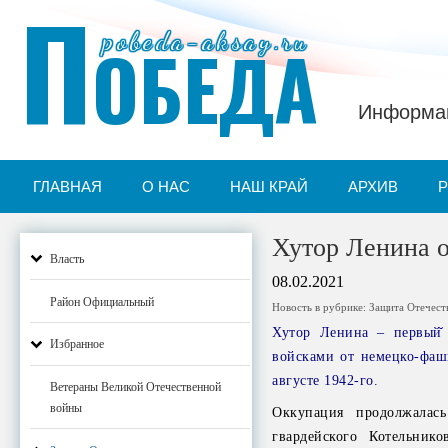
П
pobeda-aksay.ru
ОБЕДА
Информац
ГЛАВНАЯ
О НАС
НАШ КРАЙ
АРХИВ
Хутор Ленина 
Власть
08.02.2021
Район Официальный
Новость в рубрике:
Защита Отечест
Хутор Ленина – первый̆ 
Избранное
войсками от немецко-фаш
августе 1942-го.
Ветераны Великой Отечественной
войны
Оккупация продолжалас
гвардейского Котельни