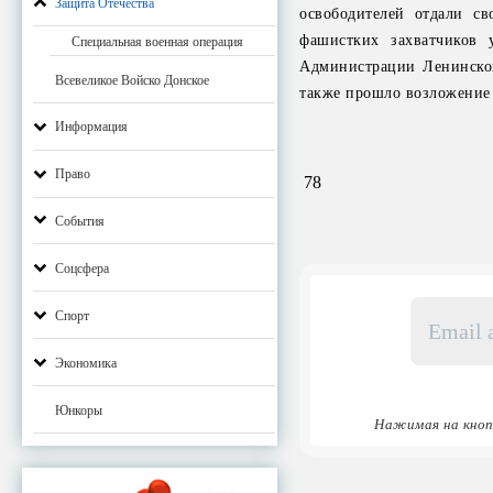
Защита Отечества
освободителей отдали с
фашистких захватчиков
Специальная военная операция
Администрации Ленинского
Всевеликое Войско Донское
также прошло возложение 
Информация
Право
78
События
Соцсфера
Email
Спорт
адрес
*
Экономика
Юнкоры
Нажимая на кноп