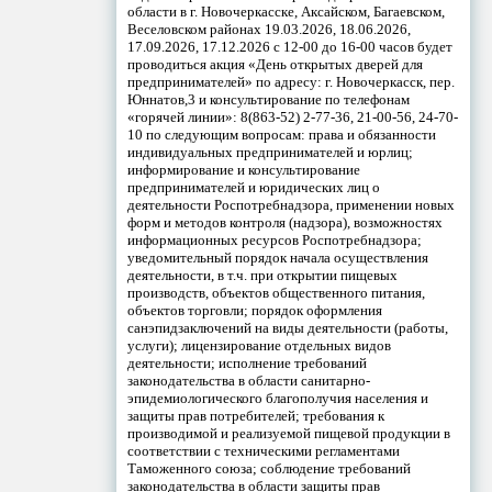
области в г. Новочеркасске, Аксайском, Багаевском,
Веселовском районах 19.03.2026, 18.06.2026,
17.09.2026, 17.12.2026 с 12-00 до 16-00 часов будет
проводиться акция «День открытых дверей для
предпринимателей» по адресу: г. Новочеркасск, пер.
Юннатов,3 и консультирование по телефонам
«горячей линии»: 8(863-52) 2-77-36, 21-00-56, 24-70-
10 по следующим вопросам: права и обязанности
индивидуальных предпринимателей и юрлиц;
информирование и консультирование
предпринимателей и юридических лиц о
деятельности Роспотребнадзора, применении новых
форм и методов контроля (надзора), возможностях
информационных ресурсов Роспотребнадзора;
уведомительный порядок начала осуществления
деятельности, в т.ч. при открытии пищевых
производств, объектов общественного питания,
объектов торговли; порядок оформления
санэпидзаключений на виды деятельности (работы,
услуги); лицензирование отдельных видов
деятельности; исполнение требований
законодательства в области санитарно-
эпидемиологического благополучия населения и
защиты прав потребителей; требования к
производимой и реализуемой пищевой продукции в
соответствии с техническими регламентами
Таможенного союза; соблюдение требований
законодательства в области защиты прав