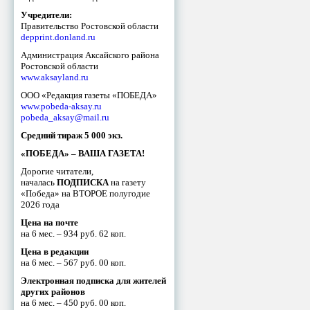
Учредители:
Правительство Ростовской области
depprint.donland.ru
Администрация Аксайского района
Ростовской области
www.aksayland.ru
ООО «Редакция газеты «ПОБЕДА»
www.pobeda-aksay.ru
pobeda_aksay@mail.ru
Средний тираж 5 000 экз.
«ПОБЕДА» – ВАША ГАЗЕТА!
Дорогие читатели,
началась
ПОДПИСКА
на газету
«Победа» на ВТОРОЕ полугодие
2026 года
Цена на почте
на 6 мес. – 934 руб. 62 коп.
Цена в редакции
на 6 мес. – 567 руб. 00 коп.
Электронная подписка для жителей
других районов
на 6 мес. – 450 руб. 00 коп.