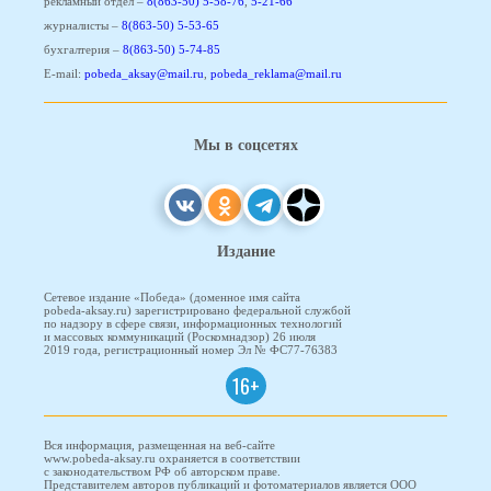
рекламный отдел –
8(863-50) 5-58-76
,
5-21-66
журналисты –
8(863-50) 5-53-65
бухгалтерия –
8(863-50) 5-74-85
E-mail:
pobeda_aksay@mail.ru
,
pobeda_reklama@mail.ru
Мы в соцсетях
Издание
Сетевое издание «Победа» (доменное имя сайта
pobeda-aksay.ru) зарегистрировано федеральной службой
по надзору в сфере связи, информационных технологий
и массовых коммуникаций (Роскомнадзор) 26 июля
2019 года, регистрационный номер Эл № ФС77-76383
16+
Вся информация, размещенная на веб-сайте
www.pobeda-aksay.ru охраняется в соответствии
с законодательством РФ об авторском праве.
Представителем авторов публикаций и фотоматериалов является ООО