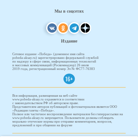
Мы в соцсетях
Издание
Сетевое издание «Победа» (доменное имя сайта
pobeda-aksay.ru) зарегистрировано федеральной службой
по надзору в сфере связи, информационных технологий
и массовых коммуникаций (Роскомнадзор) 26 июля
2019 года, регистрационный номер Эл № ФС77-76383
16+
Вся информация, размещенная на веб-сайте
www.pobeda-aksay.ru охраняется в соответствии
с законодательством РФ об авторском праве.
Представителем авторов публикаций и фотоматериалов является ООО
«Редакция газеты «Победа».
Полное или частичное воспроизведение материалов без гиперрассылки на
www.pobeda-aksay.ru запрещается. Пользователи должны соблюдать
морально-этические нормы при отправке комментариев, вопросов,
предложений и при общении на форуме