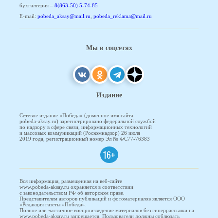
бухгалтерия –
8(863-50) 5-74-85
E-mail:
pobeda_aksay@mail.ru
,
pobeda_reklama@mail.ru
Мы в соцсетях
Издание
Сетевое издание «Победа» (доменное имя сайта
pobeda-aksay.ru) зарегистрировано федеральной службой
по надзору в сфере связи, информационных технологий
и массовых коммуникаций (Роскомнадзор) 26 июля
2019 года, регистрационный номер Эл № ФС77-76383
16+
Вся информация, размещенная на веб-сайте
www.pobeda-aksay.ru охраняется в соответствии
с законодательством РФ об авторском праве.
Представителем авторов публикаций и фотоматериалов является ООО
«Редакция газеты «Победа».
Полное или частичное воспроизведение материалов без гиперрассылки на
www.pobeda-aksay.ru запрещается. Пользователи должны соблюдать