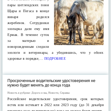
пары шетлендских пони
Щары и Пегаса в конце
января родился
жеребенок. Сотрудники
зоопарка дали ему имя
Ермак. В течение суток
за матерью и
новорожденным следили
зоологи и ветеринары, а убедившись, что у обоих
здоровье в порядке,…
ПОДРОБНЕЕ
Просроченные водительские удостоверения не
нужно будет менять до конца года
Новость в рубрике:
Дорога и мы
,
Новости
,
Справка
Российские водительские удостоверения, срок которых
истек или истекает в 2022 или 2023 году (до 31 декабря
текущего года включительно) пока не нужно будет менять.