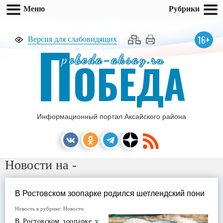
Меню
Рубрики
П
16+
Версия для слабовидящих
pobeda-aksay.ru
ОБЕДА
Информационный портал Аксайского района
Новости на -
В Ростовском зоопарке родился шетлендский пони
Новость в рубрике:
Новости
В Ростовском зоопарке у