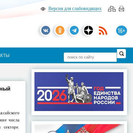
Версия для слабовидящих
16+
АКТЫ
нный
Аксайского
ение числа
 секторе.