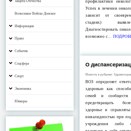
Защита Отечества
профилактики онколог
Успех в лечении онкол
Всевеликое Войско Донское
зависит от своевре
стадиях) выявл
Информация
Диагностировать онкол
возможно с…
ПОДРОБ
Право
События
Соцсфера
О диспансериза
Новость в рубрике:
Здравоохра
Спорт
ВОЗ определяет ответ
здоровью как способ
Экономика
семей и сообществ 
Юнкоры
предотвращать бол
здоровье и справлять
инвалидностью при по
учреждения либо с
включает в себя отве