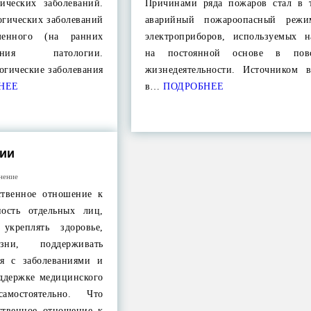
ических заболеваний.
Причинами ряда пожаров стал в 
огических заболеваний
аварийный пожароопасный режи
менного (на ранних
электроприборов, используемых н
ения патологии.
на постоянной основе в повс
огические заболевания
жизнедеятельности. Источником в
НЕЕ
в…
ПОДРОБНЕЕ
ции
нение
ственное отношение к
ность отдельных лиц,
укреплять здоровье,
езни, поддерживать
ся с заболеваниями и
ддержке медицинского
амостоятельно. Что
тственное отношение к