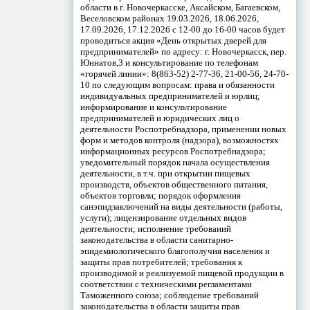
области в г. Новочеркасске, Аксайском, Багаевском,
Веселовском районах 19.03.2026, 18.06.2026,
17.09.2026, 17.12.2026 с 12-00 до 16-00 часов будет
проводиться акция «День открытых дверей для
предпринимателей» по адресу: г. Новочеркасск, пер.
Юннатов,3 и консультирование по телефонам
«горячей линии»: 8(863-52) 2-77-36, 21-00-56, 24-70-
10 по следующим вопросам: права и обязанности
индивидуальных предпринимателей и юрлиц;
информирование и консультирование
предпринимателей и юридических лиц о
деятельности Роспотребнадзора, применении новых
форм и методов контроля (надзора), возможностях
информационных ресурсов Роспотребнадзора;
уведомительный порядок начала осуществления
деятельности, в т.ч. при открытии пищевых
производств, объектов общественного питания,
объектов торговли; порядок оформления
санэпидзаключений на виды деятельности (работы,
услуги); лицензирование отдельных видов
деятельности; исполнение требований
законодательства в области санитарно-
эпидемиологического благополучия населения и
защиты прав потребителей; требования к
производимой и реализуемой пищевой продукции в
соответствии с техническими регламентами
Таможенного союза; соблюдение требований
законодательства в области защиты прав