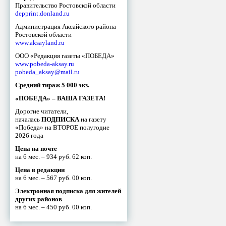
Правительство Ростовской области
depprint.donland.ru
Администрация Аксайского района
Ростовской области
www.aksayland.ru
ООО «Редакция газеты «ПОБЕДА»
www.pobeda-aksay.ru
pobeda_aksay@mail.ru
Средний тираж 5 000 экз.
«ПОБЕДА» – ВАША ГАЗЕТА!
Дорогие читатели,
началась
ПОДПИСКА
на газету
«Победа» на ВТОРОЕ полугодие
2026 года
Цена на почте
на 6 мес. – 934 руб. 62 коп.
Цена в редакции
на 6 мес. – 567 руб. 00 коп.
Электронная подписка для жителей
других районов
на 6 мес. – 450 руб. 00 коп.