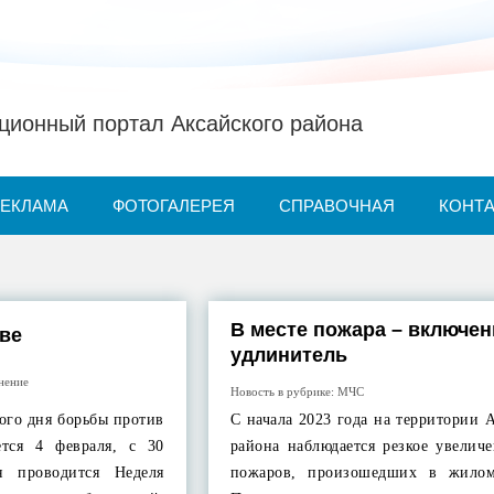
ионный портал Аксайского района
РЕКЛАМА
ФОТОГАЛЕРЕЯ
СПРАВОЧНАЯ
КОНТ
В месте пожара – включе
иве
удлинитель
нение
Новость в рубрике:
МЧС
ого дня борьбы против
С начала 2023 года на территории 
ется 4 февраля, с 30
района наблюдается резкое увелич
я проводится Неделя
пожаров, произошедших в жилом