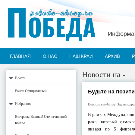
П
pobeda-aksay.ru
ОБЕДА
Информац
ГЛАВНАЯ
О НАС
НАШ КРАЙ
АРХИВ
Новости на -
Власть
Будьте на позит
Район Официальный
Избранное
Новость в рубрике:
Здравоохра
В рамках Международн
Ветераны Великой Отечественной
рака, который отмеча
войны
января по 5 феврал