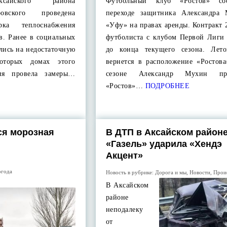
ксайского района
Футбольный клуб «Ростов» с
овского проведена
переходе защитника Александра
рка теплоснабжения
«Уфу» на правах аренды. Контракт 
в. Ранее в социальных
футболиста с клубом Первой Лиги 
лись на недостаточную
до конца текущего сезона. Лет
оторых домах этого
вернется в расположение «Ростова
сия провела замеры…
сезоне Александр Мухин пр
«Ростов»…
ПОДРОБНЕЕ
ся морозная
В ДТП в Аксайском район
«Газель» ударила «Хендэ
Акцент»
огода
Новость в рубрике:
Дорога и мы
,
Новости
,
Прои
В Аксайском
районе
неподалеку
от