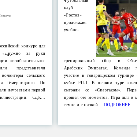
Футбольный
клуб
«Ростов»
Новости
продолжает
учебно-
оссийский конкурс для
 «Дружно за руки
ции «изобразительное
тренировочный сбор в Объе
пили представители
Арабских Эмиратах. Команда п
 волонтеры сельского
участие в товарищеском турнире
ка Темерницкого. По
кубке РПЛ. В первом туре «жел
тали лауреатами первой
сыграли со «Спартаком». Пер
 иллюстрации: СДК…
прошел без моментов. Игра шла в 
темпе и с низкой…
ПОДРОБНЕЕ