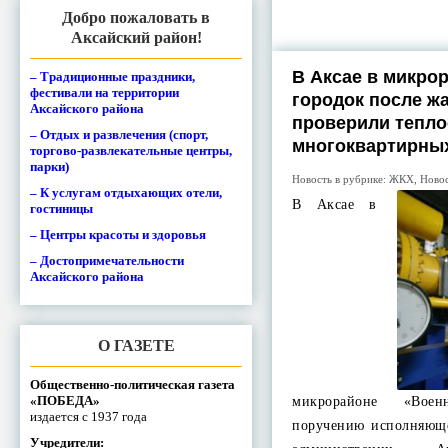
Добро пожаловать в
Аксайский район!
В Аксае в микро
– Традиционные праздники,
фестивали на территории
городок после ж
Аксайского района
проверили тепл
– Отдых и развлечения (спорт,
многоквартирны
торгово-развлекательные центры,
парки)
Новость в рубрике:
ЖКХ
,
Ново
– К услугам отдыхающих отели,
В Аксае в
гостиницы
– Центры красоты и здоровья
– Достопримечательности
Аксайского района
О ГАЗЕТЕ
Общественно-политическая газета
«ПОБЕДА»
микрорайоне «Вое
издается с 1937 года
поручению исполняюще
Учредители: