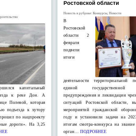
Ростовской области
Новость в рубрике:
Конкурсы
,
Новости
роительство
В
Ростовской
области 2
февраля
подвели
итоги
деятельности территориальной п
ершился капитальный
единой государственной 
ъезда к реке Дон. А
предупреждения и ликвидации чре
ице Полевой, которая
ситуаций Ростовской области, в
тью подъезда к хутору
мероприятий гражданской оборо
 прошел по нацпроекту
году и установили задачи на 202
нные дороги». На 3,25
итогам смотра-конкурса на звани
НЕЕ
орган…
ПОДРОБНЕЕ