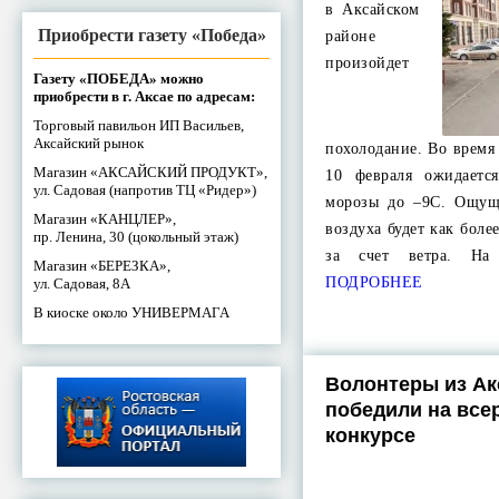
в Аксайском
Приобрести газету «Победа»
районе
произойдет
Газету «ПОБЕДА» можно
приобрести в г. Аксае по адресам:
Торговый павильон ИП Васильев,
Аксайский рынок
похолодание. Во время
Магазин «АКСАЙСКИЙ ПРОДУКТ»,
10 февраля ожидает
ул. Садовая (напротив ТЦ «Ридер»)
морозы до –9С. Ощуща
Магазин «КАНЦЛЕР»,
воздуха будет как боле
пр. Ленина, 30 (цокольный этаж)
за счет ветра. На
Магазин «БЕРЕЗКА»,
ПОДРОБНЕЕ
ул. Садовая, 8А
В киоске около УНИВЕРМАГА
Волонтеры из Ак
победили на все
конкурсе