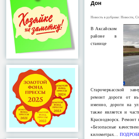
Дон
Новость в рубрике:
Новости
,
Ст
В Аксайском
районе в
станице
Старочеркасской зав
ремонт дороги от в
именно, дороги на ул
также является и час
Краснодворск. Ремонт
«Безопасные качестве
километрах…
ПОДРОБ