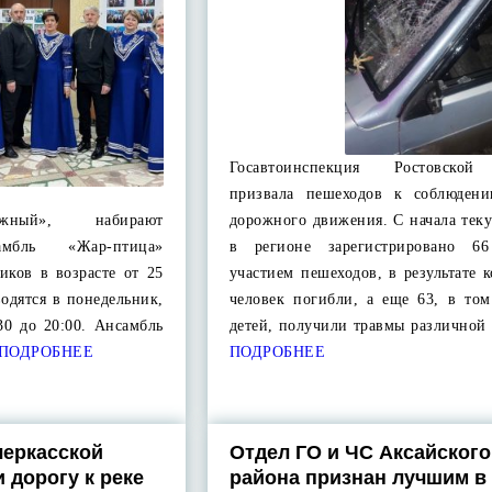
Госавтоинспекция Ростовской
призвала пешеходов к соблюден
ежный», набирают
дорожного движения. С начала тек
амбль «Жар-птица»
в регионе зарегистрировано 
иков в возрасте от 25
участием пешеходов, в результате 
водятся в понедельник,
человек погибли, а еще 63, в том
30 до 20:00. Ансамбль
детей, получили травмы различной
ПОДРОБНЕЕ
ПОДРОБНЕЕ
черкасской
Отдел ГО и ЧС Аксайского
 дорогу к реке
района признан лучшим в