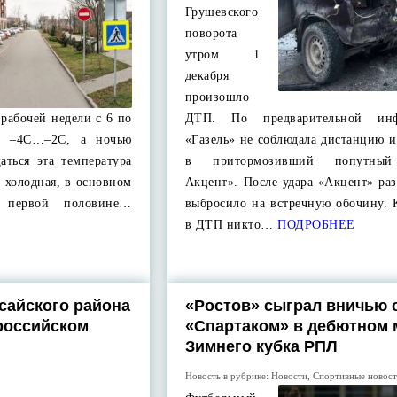
Грушевского
поворота
утром 1
декабря
произошло
 рабочей недели с 6 по
ДТП. По предварительной инф
ся –4С…–2С, а ночью
«Газель» не соблюдала дистанцию и
ться эта температура
в притормозивший попутный
е холодная, в основном
Акцент». После удара «Акцент» ра
 первой половине…
выбросило на встречную обочину. 
в ДТП никто…
ПОДРОБНЕЕ
сайского района
«Ростов» сыграл вничью 
российском
«Спартаком» в дебютном 
Зимнего кубка РПЛ
Новость в рубрике:
Новости
,
Спортивные новос