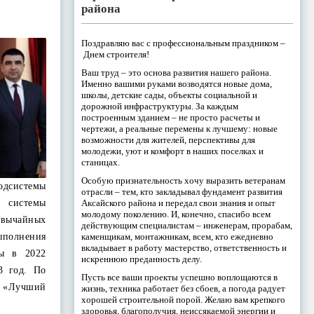
района
Поздравляю вас с профессиональным праздником –
Днем строителя!
Ваш труд – это основа развития нашего района.
Именно вашими руками возводятся новые дома,
школы, детские сады, объекты социальной и
дорожной инфраструктуры. За каждым
построенным зданием – не просто расчеты и
чертежи, а реальные перемены к лучшему: новые
возможности для жителей, перспективы для
молодежи, уют и комфорт в наших поселках и
станицах.
Особую признательность хочу выразить ветеранам
одсистемы
отрасли – тем, кто закладывал фундамент развития
Аксайского района и передал свои знания и опыт
системы
молодому поколению. И, конечно, спасибо всем
звычайных
действующим специалистам – инженерам, прорабам,
каменщикам, монтажникам, всем, кто ежедневно
ыполнения
вкладывает в работу мастерство, ответственность и
ны в 2022
искреннюю преданность делу.
3 год. По
Пусть все ваши проекты успешно воплощаются в
е «Лучший
жизнь, техника работает без сбоев, а погода радует
хорошей строительной порой. Желаю вам крепкого
здоровья, благополучия, неиссякаемой энергии и