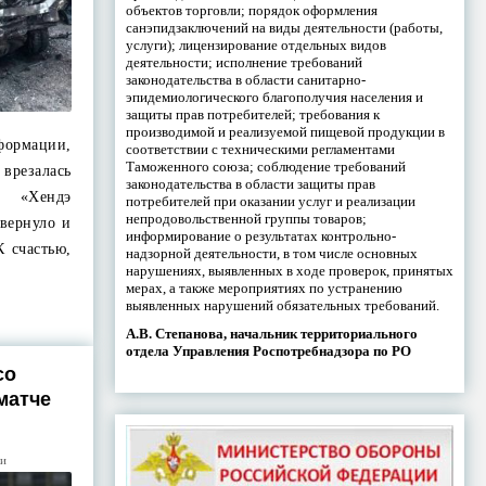
объектов торговли; порядок оформления
санэпидзаключений на виды деятельности (работы,
услуги); лицензирование отдельных видов
деятельности; исполнение требований
законодательства в области санитарно-
эпидемиологического благополучия населения и
защиты прав потребителей; требования к
производимой и реализуемой пищевой продукции в
ормации,
соответствии с техническими регламентами
Таможенного союза; соблюдение требований
 врезалась
законодательства в области защиты прав
 «Хендэ
потребителей при оказании услуг и реализации
непродовольственной группы товаров;
звернуло и
информирование о результатах контрольно-
К счастью,
надзорной деятельности, в том числе основных
нарушениях, выявленных в ходе проверок, принятых
мерах, а также мероприятиях по устранению
выявленных нарушений обязательных требований.
А.В. Степанова, начальник территориального
отдела Управления Роспотребнадзора по РО
со
матче
ти