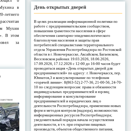
ообщил о
День открытых дверей
 Мухина в
20-летнего
В целях реализации информационной политики по
рассчитан
работе с предпринимательским сообществом,
ом Мухин
повышения грамотности населения в сфере
обеспечения санитарно-эпидемиологического
». В этом
благополучия населения и защиты прав
овел за
потребителей специалистами территориального
отдела Управления Роспотребнадзора по Ростовской
области в г. Новочеркасске, Аксайском, Багаевском,
Веселовском районах 19.03.2026, 18.06.2026,
17.09.2026, 17.12.2026 с 12-00 до 16-00 часов будет
проводиться акция «День открытых дверей для
предпринимателей» по адресу: г. Новочеркасск, пер.
е
Юннатов,3 и консультирование по телефонам
«горячей линии»: 8(863-52) 2-77-36, 21-00-56, 24-70-
10 по следующим вопросам: права и обязанности
индивидуальных предпринимателей и юрлиц;
информирование и консультирование
сшествия
предпринимателей и юридических лиц о
деятельности Роспотребнадзора, применении новых
форм и методов контроля (надзора), возможностях
информационных ресурсов Роспотребнадзора;
уведомительный порядок начала осуществления
деятельности, в т.ч. при открытии пищевых
производств, объектов общественного питания,