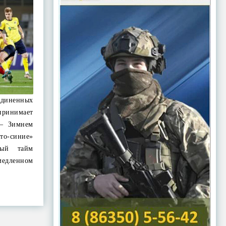
диненных
ринимает
 – Зимнем
то-синие»
вый тайм
медленном