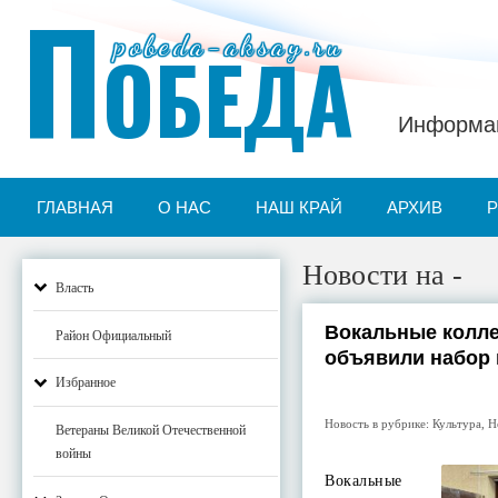
П
pobeda-aksay.ru
ОБЕДА
Информац
ГЛАВНАЯ
О НАС
НАШ КРАЙ
АРХИВ
Новости на -
Власть
Вокальные колл
Район Официальный
объявили набор
Избранное
Новость в рубрике:
Культура
,
Н
Ветераны Великой Отечественной
войны
Вокальные