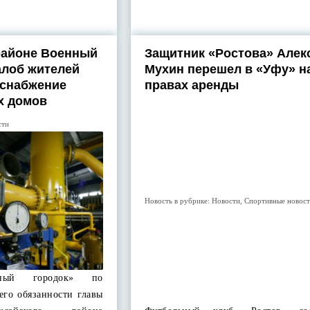
районе Военный
Защитник «Ростова» Алек
алоб жителей
Мухин перешел в «Уфу» н
оснабжение
правах аренды
х домов
сти
Новость в рубрике:
Новости
,
Спортивные новос
нный городок» по
го обязанности главы