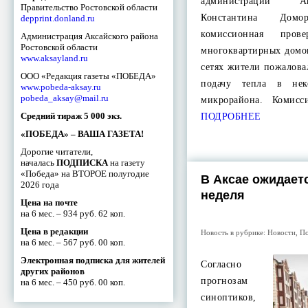
администрации А
Правительство Ростовской области
Константина Домор
depprint.donland.ru
комиссионная прове
Администрация Аксайского района
Ростовской области
многоквартирных домо
www.aksayland.ru
сетях жители пожалова
ООО «Редакция газеты «ПОБЕДА»
подачу тепла в нек
www.pobeda-aksay.ru
pobeda_aksay@mail.ru
микрорайона. Комис
Средний тираж 5 000 экз.
ПОДРОБНЕЕ
«ПОБЕДА» – ВАША ГАЗЕТА!
Дорогие читатели,
началась
ПОДПИСКА
на газету
«Победа» на ВТОРОЕ полугодие
В Аксае ожидает
2026 года
неделя
Цена на почте
на 6 мес. – 934 руб. 62 коп.
Цена в редакции
Новость в рубрике:
Новости
,
П
на 6 мес. – 567 руб. 00 коп.
Электронная подписка для жителей
Согласно
других районов
прогнозам
на 6 мес. – 450 руб. 00 коп.
синоптиков,