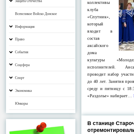
Защита Отечества
коллективы
клуба
Всевеликое Войско Донское
«Спутник»,
который
Информация
входит в
состав
Право
аксайского
События
дома
культуры «Молод
Соцсфера
исполнителей. Анс
проводит набор участн
Спорт
до 40 лет. Занятия про
среду и пятницу с 18:
Экономика
«Раздолье» набирает…
Юнкоры
В станице Старо
отремонтировали