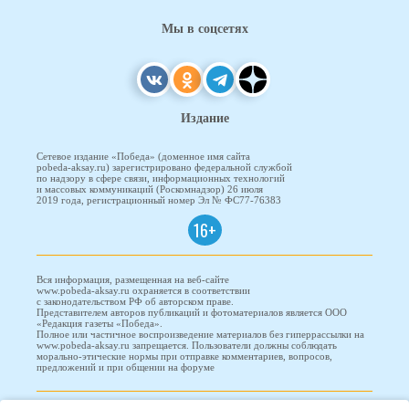
Мы в соцсетях
Издание
Сетевое издание «Победа» (доменное имя сайта
pobeda-aksay.ru) зарегистрировано федеральной службой
по надзору в сфере связи, информационных технологий
и массовых коммуникаций (Роскомнадзор) 26 июля
2019 года, регистрационный номер Эл № ФС77-76383
16+
Вся информация, размещенная на веб-сайте
www.pobeda-aksay.ru охраняется в соответствии
с законодательством РФ об авторском праве.
Представителем авторов публикаций и фотоматериалов является ООО
«Редакция газеты «Победа».
Полное или частичное воспроизведение материалов без гиперрассылки на
www.pobeda-aksay.ru запрещается. Пользователи должны соблюдать
морально-этические нормы при отправке комментариев, вопросов,
предложений и при общении на форуме