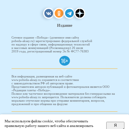
Издание
Сетевое издание «Победа» (доменное имя сайта
pobeda-aksay.ru) зарегистрировано федеральной службой
по надзору в сфере связи, информационных технологий
и массовых коммуникаций (Роскомнадзор) 26 июля
2019 года, регистрационный номер Эл № ФС77-76383
16+
Вся информация, размещенная на веб-сайте
www.pobeda-aksay.ru охраняется в соответствии
с законодательством РФ об авторском праве.
Представителем авторов публикаций и фотоматериалов является ООО
«Редакция газеты «Победа».
Полное или частичное воспроизведение материалов без гиперрассылки на
www.pobeda-aksay.ru запрещается. Пользователи должны соблюдать
морально-этические нормы при отправке комментариев, вопросов,
предложений и при общении на форуме
ПОБЕДА © 2010-2026
Мы используем файлы cookie, чтобы обеспечивать
Я
правильную работу нашего веб-сайта и анализировать