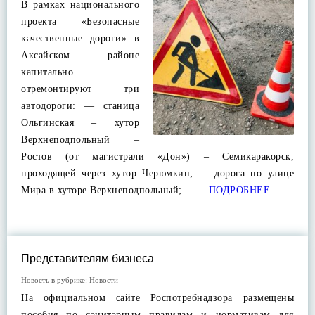
В рамках национального
проекта «Безопасные
качественные дороги» в
Аксайском районе
капитально
отремонтируют три
автодороги: — станица
Ольгинская – хутор
Верхнеподпольный –
Ростов (от магистрали «Дон») – Семикаракорск,
проходящей через хутор Черюмкин; — дорога по улице
Мира в хуторе Верхнеподпольный; —…
ПОДРОБНЕЕ
Представителям бизнеса
Новость в рубрике:
Новости
На официальном сайте Роспотребнадзора размещены
пособия по санитарным правилам и нормативам для