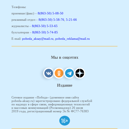
Телефоны:
приемная (факс) –
8(863-50) 5-08-50
рекламный отдел –
8(863-50) 5-58-76
,
5-21-66
журналисты –
8(863-50) 5-53-65
бухгалтерия –
8(863-50) 5-74-85
E-mail:
pobeda_aksay@mail.ru
,
pobeda_reklama@mail.ru
Мы в соцсетях
Издание
Сетевое издание «Победа» (доменное имя сайта
pobeda-aksay.ru) зарегистрировано федеральной службой
по надзору в сфере связи, информационных технологий
и массовых коммуникаций (Роскомнадзор) 26 июля
2019 года, регистрационный номер Эл № ФС77-76383
16+