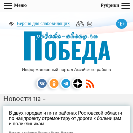
Меню
Рубрики
П
16+
Версия для слабовидящих
pobeda-aksay.ru
ОБЕДА
Информационный портал Аксайского района
Новости на -
В двух городах и пяти районах Ростовской области
по нацпроекту отремонтируют дороги к больницам
и поликлиникам
Новость в рубрике:
Донские Вести
,
Новости