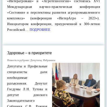
«Интерагромаш» и «Агротехнологии» состоялась XVI
Международная научно-практическая конференция
«Состояние и перспективы развития агропромышленного
комплекса» (конференция «ИнтерАгро – 2023»).
Инициатором конференции, приуроченной к 300-летию
Российской…
ПОДРОБНЕЕ
Здоровье – в приоритете
Новость в рубрике:
Депутаты
,
Избранное
Депутаты и Профильные
специалисты дали
необходимые
разъяснения. Депутат
Госдумы Л.Н. Тутова и
депутат донского
Законодательного
Собрания С.В. Рожков