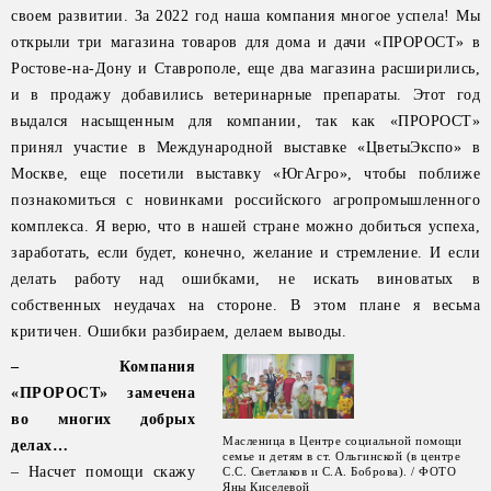
своем развитии. За 2022 год наша компания многое успела! Мы
открыли три магазина товаров для дома и дачи «ПРОРОСТ» в
Ростове-на-Дону и Ставрополе, еще два магазина расширились,
и в продажу добавились ветеринарные препараты. Этот год
выдался насыщенным для компании, так как «ПРОРОСТ»
принял участие в Международной выставке «ЦветыЭкспо» в
Москве, еще посетили выставку «ЮгАгро», чтобы поближе
познакомиться с новинками российского агропромышленного
комплекса. Я верю, что в нашей стране можно добиться успеха,
заработать, если будет, конечно, желание и стремление. И если
делать работу над ошибками, не искать виноватых в
собственных неудачах на стороне. В этом плане я весьма
критичен. Ошибки разбираем, делаем выводы.
– Компания
«ПРОРОСТ» замечена
во многих добрых
Масленица в Центре социальной помощи
делах…
семье и детям в ст. Ольгинской (в центре
– Насчет помощи скажу
С.С. Светлаков и С.А. Боброва). / ФОТО
Яны Киселевой