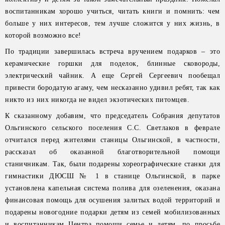
воспитанникам хорошо учиться, читать книги и помнить: чем
больше у них интересов, тем лучше сложится у них жизнь, в
которой возможно все!
По традиции завершилась встреча вручением подарков – это
керамические горшки для поделок, блинные сковороды,
электрический чайник. А еще Сергей Сергеевич пообещал
привести бородатую агаму, чем несказанно удивил ребят, так как
никто из них никогда не видел экзотических питомцев.
К сказанному добавим, что председатель Собрания депутатов
Ольгинского сельского поселения С.С. Светлаков в феврале
отчитался перед жителями станицы Ольгинской, в частности,
рассказал об оказанной благотворительной помощи
станичникам. Так, были подарены хореографические станки для
гимнастики ДЮСШ № 1 в станице Ольгинской, в парке
установлена капельная система полива для озеленения, оказана
финансовая помощь для осушения залитых водой территорий и
подарены новогодние подарки детям из семей мобилизованных
и воспитанникам Центра помощи семье и детям, по просьбе