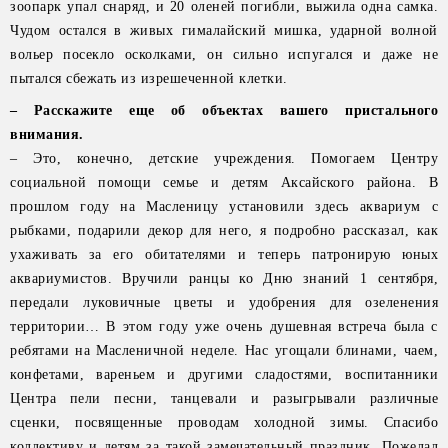
зоопарк упал снаряд, и 20 оленей погибли, выжила одна самка.
Чудом остался в живых гималайский мишка, ударной волной
вольер посекло осколками, он сильно испугался и даже не
пытался сбежать из изрешеченной клетки.
– Расскажите еще об объектах вашего пристального
внимания.
– Это, конечно, детские учреждения. Помогаем Центру
социальной помощи семье и детям Аксайского района. В
прошлом году на Масленицу установили здесь аквариум с
рыбками, подарили декор для него, я подробно рассказал, как
ухаживать за его обитателями и теперь патронирую юных
аквариумистов. Вручили ранцы ко Дню знаний 1 сентября,
передали луковичные цветы и удобрения для озеленения
территории… В этом году уже очень душевная встреча была с
ребятами на Масленичной неделе. Нас угощали блинами, чаем,
конфетами, вареньем и другими сладостями, воспитанники
Центра пели песни, танцевали и разыгрывали различные
сценки, посвященные проводам холодной зимы. Спасибо
коллективу и детям за такой замечательный праздник. Пожелал