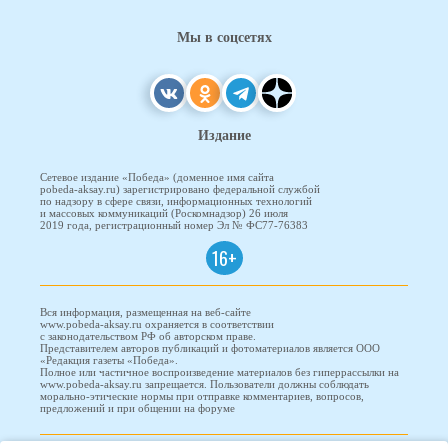
Мы в соцсетях
Издание
Сетевое издание «Победа» (доменное имя сайта
pobeda-aksay.ru) зарегистрировано федеральной службой
по надзору в сфере связи, информационных технологий
и массовых коммуникаций (Роскомнадзор) 26 июля
2019 года, регистрационный номер Эл № ФС77-76383
16+
Вся информация, размещенная на веб-сайте
www.pobeda-aksay.ru охраняется в соответствии
с законодательством РФ об авторском праве.
Представителем авторов публикаций и фотоматериалов является ООО
«Редакция газеты «Победа».
Полное или частичное воспроизведение материалов без гиперрассылки на
www.pobeda-aksay.ru запрещается. Пользователи должны соблюдать
морально-этические нормы при отправке комментариев, вопросов,
предложений и при общении на форуме