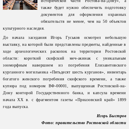
исторической части Ростова-на-Дону», а
также будет нужно обеспечить подготовку
документов для оформления охранных
обязательств не менее, чем на 50 объектов
культурного наследия.
До начала заседания Игорь Гуськов осмотрел небольшую
выставку, на которой были представлены предметы, найденные в
ходе археологических раскопок на территории Ростовской
области: короткий скифский меч-акинак с уникальным
зооморфным навершием из погребения Елизаветовского
курганного могильника «Пятьдесят шесть курганов», инвентарь
богатого женского погребения скифского времени, а также
купюра под номером ВФ-00001, выпущенная Ростовской-на-
Дону конторой Государственного банка, и капсула времени
начала XX в. с фрагментом газеты «Приазовский край» 1899
года выпуска.
Игорь Быстров
Фото: правительство Ростовской области