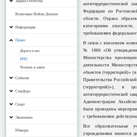
Защита Отечества
антитеррористической з
Федерации по Ростовско
Всевеликое Войско Донское
области. Охрана образо
категориями опасности,
Информация
требованиями федеральног
Право
В связи с внесением изме
№ 1006 «Об утверждении
Дорога и мы
Министерства просвещен
МЧС
деятельности Министерст
Человек и закон
объектов (территорий)» (
События
Правительства Российской
(территорий)»), в ц
Соцсфера
антитеррористической за
Администрации Аксайског
Спорт
были проведены мероприят
с требованиями действующ
Экономика
Все образовательные у
Юнкоры
учреждениями имеются д