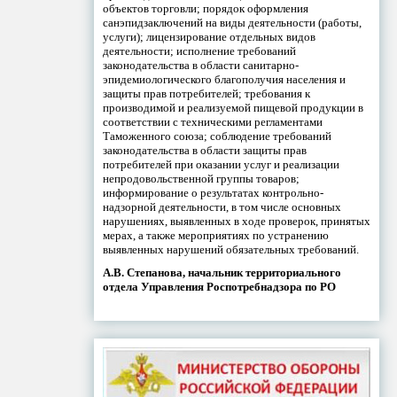
объектов торговли; порядок оформления
санэпидзаключений на виды деятельности (работы,
услуги); лицензирование отдельных видов
деятельности; исполнение требований
законодательства в области санитарно-
эпидемиологического благополучия населения и
защиты прав потребителей; требования к
производимой и реализуемой пищевой продукции в
соответствии с техническими регламентами
Таможенного союза; соблюдение требований
законодательства в области защиты прав
потребителей при оказании услуг и реализации
непродовольственной группы товаров;
информирование о результатах контрольно-
надзорной деятельности, в том числе основных
нарушениях, выявленных в ходе проверок, принятых
мерах, а также мероприятиях по устранению
выявленных нарушений обязательных требований.
А.В. Степанова, начальник территориального
отдела Управления Роспотребнадзора по РО