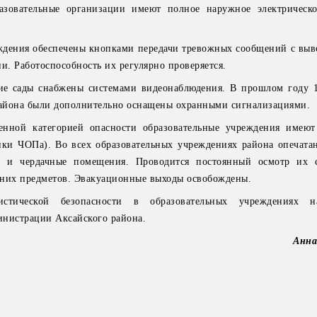
азовательные организации имеют полное наружное электрическ
ждения обеспечены кнопками передачи тревожных сообщений с выв
и. Работоспособность их регулярно проверяется.
ие сады снабжены системами видеонаблюдения. В прошлом году 
района были дополнительно оснащены охранными сигнализациями.
енной категорией опасности образовательные учреждения имею
ики ЧОПа). Во всех образовательных учреждениях района опечата
е и чердачные помещения. Проводится постоянный осмотр их с
нних предметов. Эвакуационные выходы освобождены.
ристической безопасности в образовательных учреждениях н
инистрации Аксайского района.
Анн