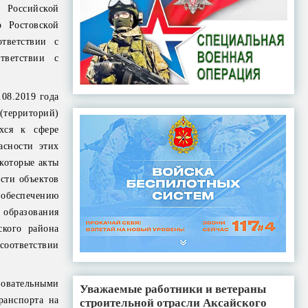
 Российской
 Ростовской
ответствии с
тветствии с
08.2019 года
территорий)
хся к сфере
асности этих
екоторые акты
сти объектов
беспечению
 образования
ского района
соответствии
овательными
Уважаемые работники и ветераны
ранспорта на
строительной отрасли Аксайского