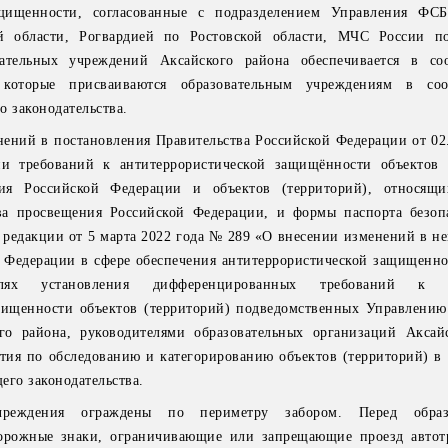
ащищенности, согласованные с подразделением Управления ФСБ
й области, Рогвардией по Ростовской области, МЧС России по
вательных учреждений Аксайского района обеспечивается в со
 которые присваиваются образовательным учреждениям в соо
о законодательства.
нений в постановления Правительства Российской Федерации от 02.
 требований к антитеррористической защищённости объектов (
ия Российской Федерации и объектов (территорий), относящи
ва просвещения Российской Федерации, и формы паспорта безоп
в редакции от 5 марта 2022 года № 289 «О внесении изменений в н
 Федерации в сфере обеспечения антитеррористической защищенно
елях установления дифференцированных требований к о
щищенности объектов (территорий) подведомственных Управлению
о района, руководителями образовательных организаций Аксай
ия по обследованию и категорированию объектов (территорий) в 
его законодательства.
чреждения ограждены по периметру забором. Перед образ
орожные знаки, ограничивающие или запрещающие проезд автот