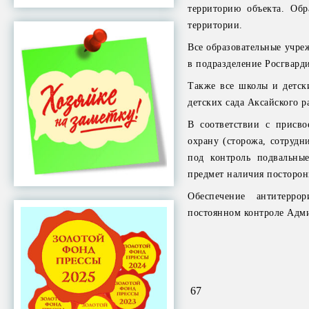
территорию объекта. Обр
территории.
Все образовательные учре
в подразделение Росгварди
Также все школы и детск
детских сада Аксайского 
В соответствии с присво
охрану (сторожа, сотрудн
под контроль подвальны
предмет наличия посторо
Обеспечение антитерро
постоянном контроле Адм
67