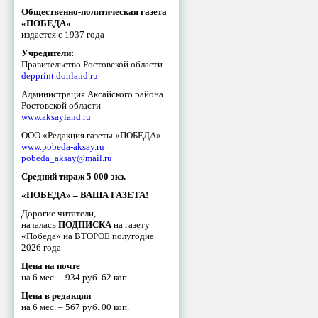
Общественно-политическая газета
«ПОБЕДА»
издается с 1937 года
Учредители:
Правительство Ростовской области
depprint.donland.ru
Администрация Аксайского района
Ростовской области
www.aksayland.ru
ООО «Редакция газеты «ПОБЕДА»
www.pobeda-aksay.ru
pobeda_aksay@mail.ru
Средний тираж 5 000 экз.
«ПОБЕДА» – ВАША ГАЗЕТА!
Дорогие читатели,
началась
ПОДПИСКА
на газету
«Победа» на ВТОРОЕ полугодие
2026 года
Цена на почте
на 6 мес. – 934 руб. 62 коп.
Цена в редакции
на 6 мес. – 567 руб. 00 коп.