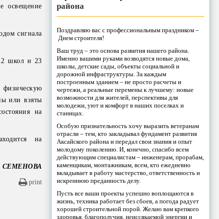
района
ое освещение
Поздравляю вас с профессиональным праздником –
одом сигнала
Днем строителя!
Ваш труд – это основа развития нашего района.
Именно вашими руками возводятся новые дома,
12 школ и 23
школы, детские сады, объекты социальной и
дорожной инфраструктуры. За каждым
построенным зданием – не просто расчеты и
т физическую
чертежи, а реальные перемены к лучшему: новые
возможности для жителей, перспективы для
ны или взяты
молодежи, уют и комфорт в наших поселках и
остояния на
станицах.
Особую признательность хочу выразить ветеранам
отрасли – тем, кто закладывал фундамент развития
аходится на
Аксайского района и передал свои знания и опыт
молодому поколению. И, конечно, спасибо всем
действующим специалистам – инженерам, прорабам,
каменщикам, монтажникам, всем, кто ежедневно
а СЕМЕНОВА
вкладывает в работу мастерство, ответственность и
искреннюю преданность делу.
print
Пусть все ваши проекты успешно воплощаются в
жизнь, техника работает без сбоев, а погода радует
хорошей строительной порой. Желаю вам крепкого
здоровья, благополучия, неиссякаемой энергии и