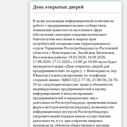
День открытых дверей
В целях реализации информационной политики по
работе с предпринимательским сообществом,
повышения грамотности населения в сфере
обеспечения санитарно-эпидемиологического
благополучия населения и защиты прав
потребителей специалистами территориального
отдела Управления Роспотребнадзора по Ростовской
области в г. Новочеркасске, Аксайском, Багаевском,
Веселовском районах 19.03.2026, 18.06.2026,
17.09.2026, 17.12.2026 с 12-00 до 16-00 часов будет
проводиться акция «День открытых дверей для
предпринимателей» по адресу: г. Новочеркасск, пер.
Юннатов,3 и консультирование по телефонам
«горячей линии»: 8(863-52) 2-77-36, 21-00-56, 24-70-
10 по следующим вопросам: права и обязанности
индивидуальных предпринимателей и юрлиц;
информирование и консультирование
предпринимателей и юридических лиц о
деятельности Роспотребнадзора, применении новых
форм и методов контроля (надзора), возможностях
информационных ресурсов Роспотребнадзора;
уведомительный порядок начала осуществления
деятельности, в т.ч. при открытии пищевых
производств, объектов общественного питания,