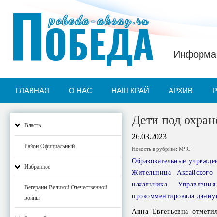
П
pobeda-aksay.ru
ОБЕДА
Информац
ГЛАВНАЯ
О НАС
НАШ КРАЙ
АРХИВ
Дети под охран
Власть
26.03.2023
Район Официальный
Новость в рубрике:
МЧС
Образовательные учрежден
Избранное
Жительница Аксайского 
начальника Управлен
Ветераны Великой Отечественной
прокомментировала данну
войны
Анна Евгеньевна отметил