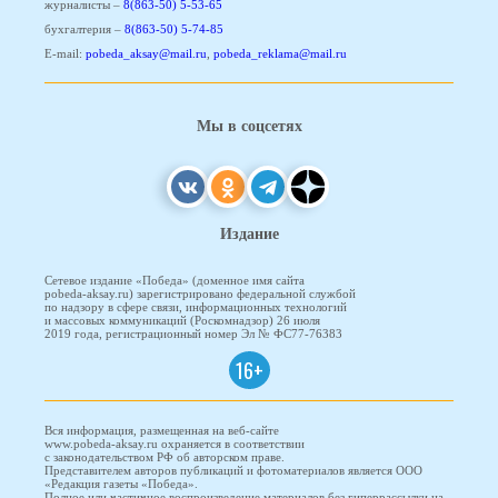
журналисты –
8(863-50) 5-53-65
бухгалтерия –
8(863-50) 5-74-85
E-mail:
pobeda_aksay@mail.ru
,
pobeda_reklama@mail.ru
Мы в соцсетях
Издание
Сетевое издание «Победа» (доменное имя сайта
pobeda-aksay.ru) зарегистрировано федеральной службой
по надзору в сфере связи, информационных технологий
и массовых коммуникаций (Роскомнадзор) 26 июля
2019 года, регистрационный номер Эл № ФС77-76383
16+
Вся информация, размещенная на веб-сайте
www.pobeda-aksay.ru охраняется в соответствии
с законодательством РФ об авторском праве.
Представителем авторов публикаций и фотоматериалов является ООО
«Редакция газеты «Победа».
Полное или частичное воспроизведение материалов без гиперрассылки на