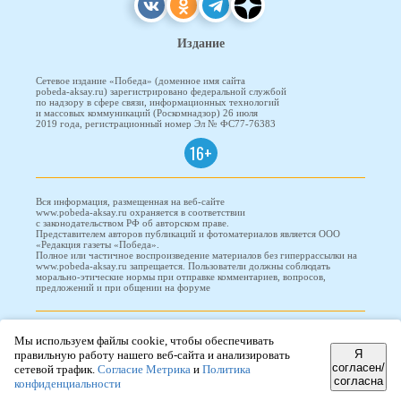
Издание
Сетевое издание «Победа» (доменное имя сайта
pobeda-aksay.ru) зарегистрировано федеральной службой
по надзору в сфере связи, информационных технологий
и массовых коммуникаций (Роскомнадзор) 26 июля
2019 года, регистрационный номер Эл № ФС77-76383
16+
Вся информация, размещенная на веб-сайте
www.pobeda-aksay.ru охраняется в соответствии
с законодательством РФ об авторском праве.
Представителем авторов публикаций и фотоматериалов является ООО
«Редакция газеты «Победа».
Полное или частичное воспроизведение материалов без гиперрассылки на
www.pobeda-aksay.ru запрещается. Пользователи должны соблюдать
морально-этические нормы при отправке комментариев, вопросов,
предложений и при общении на форуме
ПОБЕДА © 2010-2026
Мы используем файлы cookie, чтобы обеспечивать
Я
правильную работу нашего веб-сайта и анализировать
согласен/
сетевой трафик.
Согласие Метрика
и
Политика
согласна
Редизайн и доработка сайта -
ООО "Проводник"
конфиденциальности