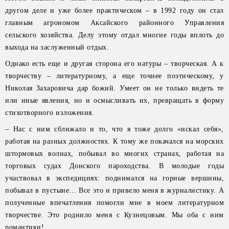
другом деле и уже более практическом – в 1992 году он стал
главным агрономом Аксайского районного Управления
сельского хозяйства. Делу этому отдал многие годы вплоть до
выхода на заслуженный отдых.
Однако есть еще и другая сторона его натуры – творческая. А к
творчеству – литературному, а еще точнее поэтическому, у
Николая Захаровича дар божий. Умеет он не только видеть те
или иные явления, но и осмысливать их, превращать в форму
стихотворного изложения.
– Нас с ним сближало и то, что я тоже долго «искал себя»,
работая на разных должностях. К тому же покачался на морских
штормовых волнах, побывал во многих странах, работая на
торговых судах Донского пароходства. В молодые годы
участвовал в экспедициях: поднимался на горные вершины,
побывал в пустыне… Все это и привело меня в журналистику. А
полученные впечатления помогли мне в моем литературном
творчестве. Это роднило меня с Кузнецовым. Мы оба с ним
романтики!