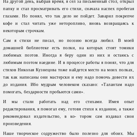
На другой день, выбрав время, я сел за письменный стол, открыл
папку и стал просматривать его стихи, сначала наспех пробегая
глазами. Но понял, что так дело не пойдет. Заварил покрепче
кофе и стал читать уже неторопливо, вновь возвращаясь к
некоторым строчкам.
Сам я стихи не писал, но поэзию всегда любил. В моей
домашней библиотеке есть полки, на которых стоят томики
любимых поэтов. Иногда я беру один из них и остаюсь с
любимым поэтом наедине. И в процессе работы я понял, что для
стихов Николая Кузнецова тоже найдется место на моих полках,
так как написаны они мастерски и ему надо помочь довести их
до издания. Ибо мудрым человеком сказано: «Талантам надо
помогать, бездарности пробьются сами».
И мы стали работать над его стихами. Имея опыт
редактирования, я помогал ему, готовя стихи к изданию, а также
рекомендовал издательство, в ко- тором сам издавал свои
произведения.
Наше творческое содружество было полезно для обоих. Мы