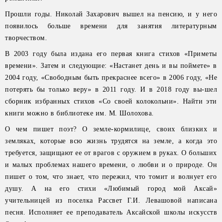
Прошли годы. Николай Захарович вышел на пенсию, и у него
появилось больше времени для занятия литературным
творчеством.
В 2003 году была издана его первая книга стихов «Приметы
времени». Затем и следующие: «Настанет день и вы поймете» в
2004 году, «Свободным быть прекраснее всего» в 2006 году, «Не
потерять бы только веру» в 2011 году. И в 2018 году вы-шел
сборник избранных стихов «Со своей колокольни». Найти эти
книги можно в библиотеке им. М. Шолохова.
О чем пишет поэт? О земле-кормилице, своих близких и
земляках, которые всю жизнь трудятся на земле, а когда это
требуется, защищают ее от врагов с оружием в руках. О больших
и малых проблемах нашего времени, о любви и о природе. Он
пишет о том, что знает, что пережил, что томит и волнует его
душу. А на его стихи «Любимый город мой Аксай»
учительницей из поселка Рассвет Г.И. Левашовой написана
песня. Исполняет ее преподаватель Аксайской школы искусств