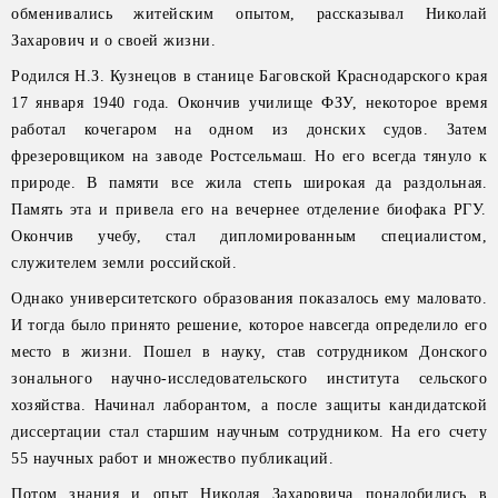
обменивались житейским опытом, рассказывал Николай
Захарович и о своей жизни.
Родился Н.З. Кузнецов в станице Баговской Краснодарского края
17 января 1940 года. Окончив училище ФЗУ, некоторое время
работал кочегаром на одном из донских судов. Затем
фрезеровщиком на заводе Ростсельмаш. Но его всегда тянуло к
природе. В памяти все жила степь широкая да раздольная.
Память эта и привела его на вечернее отделение биофака РГУ.
Окончив учебу, стал дипломированным специалистом,
служителем земли российской.
Однако университетского образования показалось ему маловато.
И тогда было принято решение, которое навсегда определило его
место в жизни. Пошел в науку, став сотрудником Донского
зонального научно-исследовательского института сельского
хозяйства. Начинал лаборантом, а после защиты кандидатской
диссертации стал старшим научным сотрудником. На его счету
55 научных работ и множество публикаций.
Потом знания и опыт Николая Захаровича понадобились в