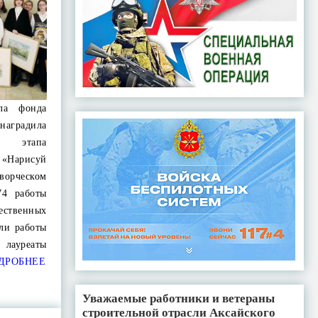
ала фонда
градила
о этапа
Нарисуй
орческом
74 работы
ественных
ли работы
 лауреаты
ДРОБНЕЕ
Уважаемые работники и ветераны
строительной отрасли Аксайского