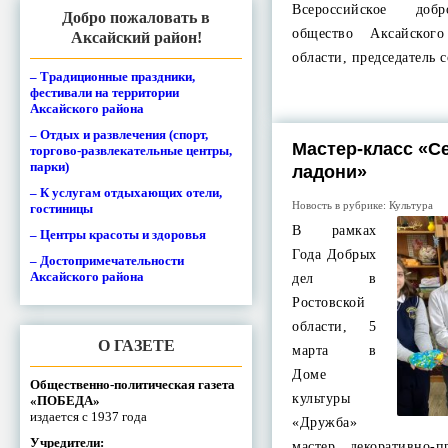
Всероссийское доб
Добро пожаловать в
общество Аксайског
Аксайский район!
области, председатель 
– Традиционные праздники,
фестивали на территории
Аксайского района
– Отдых и развлечения (спорт,
Мастер-класс «С
торгово-развлекательные центры,
парки)
ладони»
– К услугам отдыхающих отели,
Новость в рубрике:
Культура
гостиницы
В рамках
– Центры красоты и здоровья
Года Добрых
– Достопримечательности
Аксайского района
дел в
Ростовской
области, 5
О ГАЗЕТЕ
марта в
Доме
Общественно-политическая газета
культуры
«ПОБЕДА»
издается с 1937 года
«Дружба»
Учредители:
мастер декоративно-п