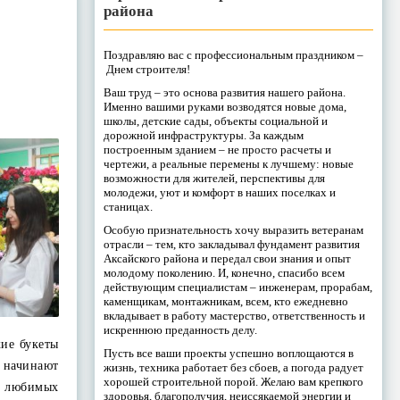
района
Поздравляю вас с профессиональным праздником –
Днем строителя!
Ваш труд – это основа развития нашего района.
Именно вашими руками возводятся новые дома,
школы, детские сады, объекты социальной и
дорожной инфраструктуры. За каждым
построенным зданием – не просто расчеты и
чертежи, а реальные перемены к лучшему: новые
возможности для жителей, перспективы для
молодежи, уют и комфорт в наших поселках и
станицах.
Особую признательность хочу выразить ветеранам
отрасли – тем, кто закладывал фундамент развития
Аксайского района и передал свои знания и опыт
молодому поколению. И, конечно, спасибо всем
действующим специалистам – инженерам, прорабам,
каменщикам, монтажникам, всем, кто ежедневно
вкладывает в работу мастерство, ответственность и
искреннюю преданность делу.
кие букеты
Пусть все ваши проекты успешно воплощаются в
 начинают
жизнь, техника работает без сбоев, а погода радует
хорошей строительной порой. Желаю вам крепкого
их любимых
здоровья, благополучия, неиссякаемой энергии и