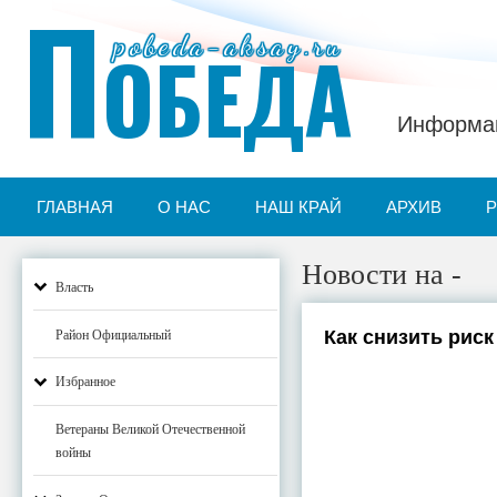
П
pobeda-aksay.ru
ОБЕДА
Информац
ГЛАВНАЯ
О НАС
НАШ КРАЙ
АРХИВ
Новости на -
Власть
Как снизить рис
Район Официальный
Избранное
Ветераны Великой Отечественной
войны