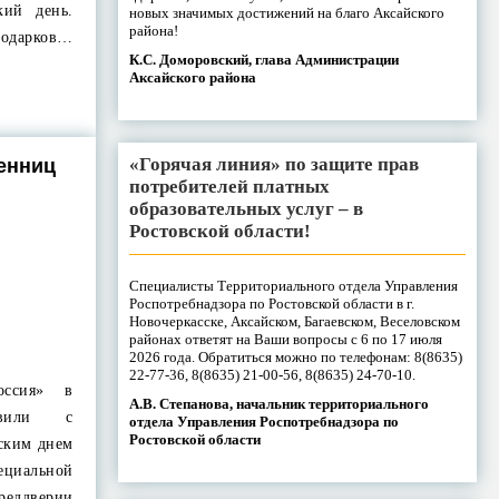
ий день.
новых значимых достижений на благо Аксайского
района!
одарков…
К.С. Доморовский, глава Администрации
Аксайского района
«Горячая линия» по защите прав
енниц
потребителей платных
образовательных услуг – в
Ростовской области!
Специалисты Территориального отдела Управления
Роспотребнадзора по Ростовской области в г.
Новочеркасске, Аксайском, Багаевском, Веселовском
районах ответят на Ваши вопросы с 6 по 17 июля
2026 года. Обратиться можно по телефонам: 8(8635)
22-77-36, 8(8635) 21-00-56, 8(8635) 24-70-10.
оссия» в
А.В. Степанова, начальник территориального
авили с
отдела Управления Роспотребнадзора по
Ростовской области
ским днем
циальной
ддверии