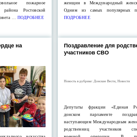
ровольное пожарное
женщин в Международный женск
о района Ростовской
Одним из самых популярных п
совета …
ПОДРОБНЕЕ
ПОДРОБНЕЕ
ердце на
Поздравление для родств
участников СВО
Новость в рубрике:
Донские Вести
,
Новости
Депутаты фракции «Единая Р
донском парламенте поздр
наступающим Международным жен
родственниц участников спе
рикладного искусства
военной операции. В пре