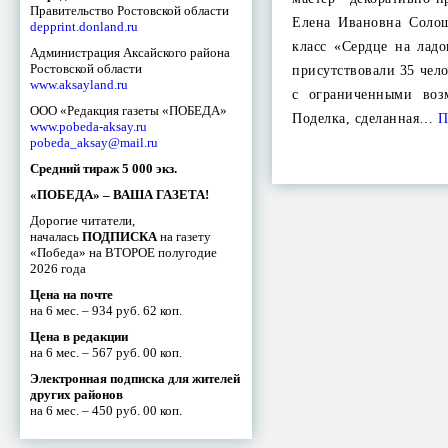
Правительство Ростовской области
Елена Ивановна Солош
depprint.donland.ru
класс «Сердце на ладо
Администрация Аксайского района
Ростовской области
присутствовали 35 чело
www.aksayland.ru
с ограниченными воз
ООО «Редакция газеты «ПОБЕДА»
Поделка, сделанная…
П
www.pobeda-aksay.ru
pobeda_aksay@mail.ru
Средний тираж 5 000 экз.
«ПОБЕДА» – ВАША ГАЗЕТА!
Дорогие читатели,
началась
ПОДПИСКА
на газету
«Победа» на ВТОРОЕ полугодие
2026 года
Цена на почте
на 6 мес. – 934 руб. 62 коп.
Цена в редакции
на 6 мес. – 567 руб. 00 коп.
Электронная подписка для жителей
других районов
на 6 мес. – 450 руб. 00 коп.