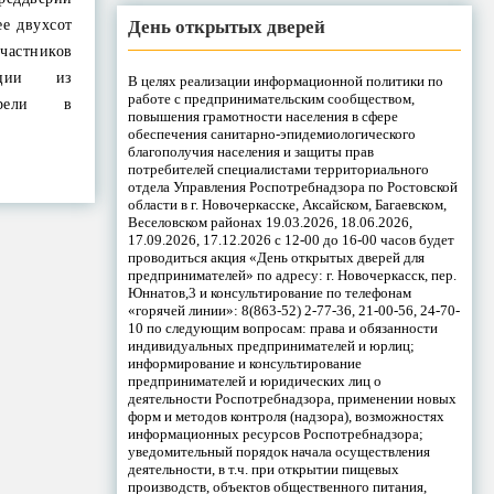
День открытых дверей
е двухсот
частников
ации из
В целях реализации информационной политики по
работе с предпринимательским сообществом,
трели в
повышения грамотности населения в сфере
обеспечения санитарно-эпидемиологического
благополучия населения и защиты прав
потребителей специалистами территориального
отдела Управления Роспотребнадзора по Ростовской
области в г. Новочеркасске, Аксайском, Багаевском,
Веселовском районах 19.03.2026, 18.06.2026,
17.09.2026, 17.12.2026 с 12-00 до 16-00 часов будет
проводиться акция «День открытых дверей для
предпринимателей» по адресу: г. Новочеркасск, пер.
Юннатов,3 и консультирование по телефонам
«горячей линии»: 8(863-52) 2-77-36, 21-00-56, 24-70-
10 по следующим вопросам: права и обязанности
индивидуальных предпринимателей и юрлиц;
информирование и консультирование
предпринимателей и юридических лиц о
деятельности Роспотребнадзора, применении новых
форм и методов контроля (надзора), возможностях
информационных ресурсов Роспотребнадзора;
уведомительный порядок начала осуществления
деятельности, в т.ч. при открытии пищевых
производств, объектов общественного питания,