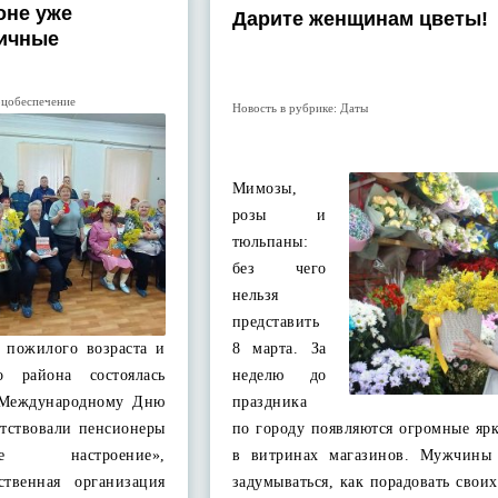
оне уже
Дарите женщинам цветы!
ничные
цобеспечение
Новость в рубрике:
Даты
Мимозы,
розы и
тюльпаны:
без чего
нельзя
представить
 пожилого возраста и
8 марта. За
о района состоялась
неделю до
я Международному Дню
праздника
утствовали пенсионеры
по городу появляются огромные яр
е настроение»,
в витринах магазинов. Мужчины
ственная организация
задумываться, как порадовать сво