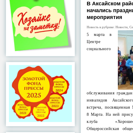
В Аксайском рай
начались празд
мероприятия
Новость в рубрике:
Новости
,
Со
5 марта в
Центре
социального
обслуживания граждан
инвалидов Аксайског
встреча, посвященна
8 Марта. На ней прис
клуба «Хороше
Общероссийская обще