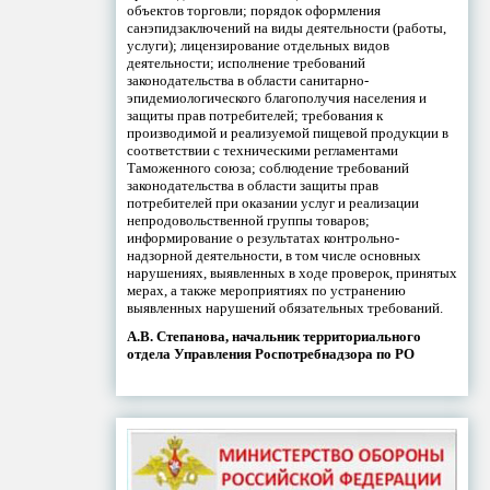
объектов торговли; порядок оформления
санэпидзаключений на виды деятельности (работы,
услуги); лицензирование отдельных видов
деятельности; исполнение требований
законодательства в области санитарно-
эпидемиологического благополучия населения и
защиты прав потребителей; требования к
производимой и реализуемой пищевой продукции в
соответствии с техническими регламентами
Таможенного союза; соблюдение требований
законодательства в области защиты прав
потребителей при оказании услуг и реализации
непродовольственной группы товаров;
информирование о результатах контрольно-
надзорной деятельности, в том числе основных
нарушениях, выявленных в ходе проверок, принятых
мерах, а также мероприятиях по устранению
выявленных нарушений обязательных требований.
А.В. Степанова, начальник территориального
отдела Управления Роспотребнадзора по РО