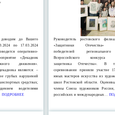
ы
, доводим до Вашего
Руководитель ростовского фили
3.2024 по 17.03.2024
«Защитники Отечества» на
оводится оперативно-
победителей региональног
роприятие «Декадник
Всероссийского конкурса «
ожного движения».
защитника Отечества». В тв
екадника являются: –
соревновании приняли участие 1
ние грубых нарушений
юных мастеров искусства из худож
анспортных средствах;
школ Ростовской области. Оценива
юдением водителями
члены Союза художников России,
…
ПОДРОБНЕЕ
российских и международных…
ПО