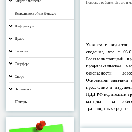
Защита Отечества
Новость в рубрике:
Дорога и м
Всевеликое Войско Донское
Информация
Право
Уважаемые водители
События
сведения, что с 06.0
Госавтоинспекцией пр
Соцсфера
профилактическое ме
безопасности дор
Спорт
Основными задачами д
пресечение и наруше
Экономика
ПДД РФ водителями тр
контроль, за собл
Юнкоры
транспортных средств