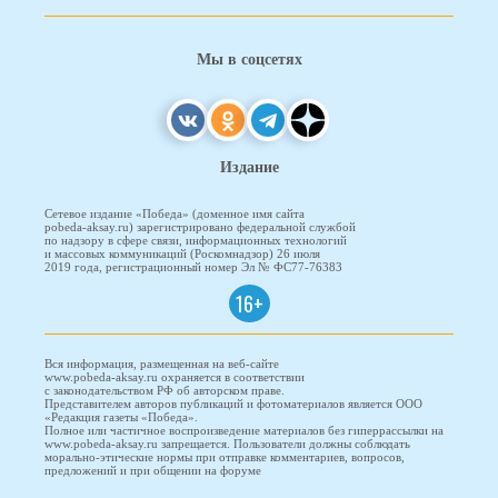
Мы в соцсетях
Издание
Сетевое издание «Победа» (доменное имя сайта
pobeda-aksay.ru) зарегистрировано федеральной службой
по надзору в сфере связи, информационных технологий
и массовых коммуникаций (Роскомнадзор) 26 июля
2019 года, регистрационный номер Эл № ФС77-76383
16+
Вся информация, размещенная на веб-сайте
www.pobeda-aksay.ru охраняется в соответствии
с законодательством РФ об авторском праве.
Представителем авторов публикаций и фотоматериалов является ООО
«Редакция газеты «Победа».
Полное или частичное воспроизведение материалов без гиперрассылки на
www.pobeda-aksay.ru запрещается. Пользователи должны соблюдать
морально-этические нормы при отправке комментариев, вопросов,
предложений и при общении на форуме