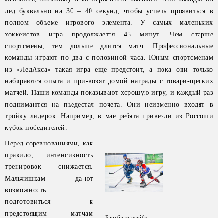
лед буквально на 30 – 40 секунд, чтобы успеть проявиться в
полном объеме игрового элемента. У самых маленьких
хоккеистов игра продолжается 45 минут. Чем старше
спортсмены, тем дольше длится матч. Профессиональные
команды играют по два с половиной часа. Юным спортсменам
из «ЛедАкса» такая игра еще предстоит, а пока они только
набираются опыта и при-возят домой награды с товари-щеских
матчей. Наши команды показывают хорошую игру, и каждый раз
поднимаются на пьедестал почета. Они неизменно входят в
тройку лидеров. Например, в мае ребята привезли из Россоши
кубок победителей.
Перед соревнованиями, как
правило, интенсивность
тренировок снижается.
Мальчишкам да-ют
возможность
подготовиться к
предстоящим матчам
Борьба за шайбу.