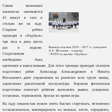
Самые маленькие
хоккеисты занимаются
45 минут в зале и
столько же на льду.
Старшие ребята
проводят в «ЛедАксе»
три часа в день шесть
Команда игроков 2016 – 2017 гг. рождения.
раз в неделю.
А.А. Москалев – в центре.
Спортсменам
/ ФОТО из архива «ЛедАкса»
необходимо быть
крепкими и выносливыми. Для этого тренеры проводят силовую
подготовку ребят. Александр Александрович и Никита
Витальевич дают упражнения на развитие всех групп мышц,
укрепление дыхательной мускулатуры. Хорошая физическая
подготовка помогает ребятам выполнять рывки, ускорения,
остановки, торможения, броски во время игры.
На льду хоккеистам нужно уметь быстро стартовать, мгновенно
останавливаться, маневрировать на коньках, вести, передавать,