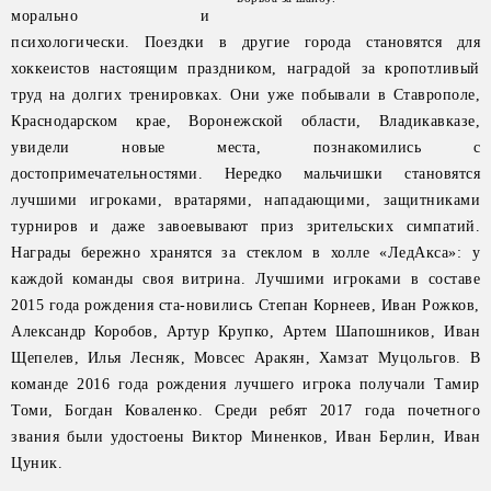
морально и
психологически. Поездки в другие города становятся для
хоккеистов настоящим праздником, наградой за кропотливый
труд на долгих тренировках. Они уже побывали в Ставрополе,
Краснодарском крае, Воронежской области, Владикавказе,
увидели новые места, познакомились с
достопримечательностями. Нередко мальчишки становятся
лучшими игроками, вратарями, нападающими, защитниками
турниров и даже завоевывают приз зрительских симпатий.
Награды бережно хранятся за стеклом в холле «ЛедАкса»: у
каждой команды своя витрина. Лучшими игроками в составе
2015 года рождения ста-новились Степан Корнеев, Иван Рожков,
Александр Коробов, Артур Крупко, Артем Шапошников, Иван
Щепелев, Илья Лесняк, Мовсес Аракян, Хамзат Муцольгов. В
команде 2016 года рождения лучшего игрока получали Тамир
Томи, Богдан Коваленко. Среди ребят 2017 года почетного
звания были удостоены Виктор Миненков, Иван Берлин, Иван
Цуник.