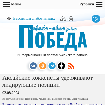
Меню
Рубрики
П
16+
Версия для слабовидящих
pobeda-aksay.ru
ОБЕДА
Информационный портал Аксайского района
Аксайские хоккеисты удерживают
лидирующие позиции
02.08.2024
Новость в рубрике:
Избранное
,
Молодежь
,
Развитие спорта
,
Спорт в лицах
В вечернее время к ледовому катку «ЛедАкс» потянулись