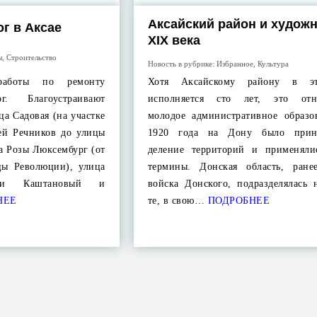
Аксайский район и худож
г в Аксае
XIX века
ы
,
Строительство
Новость в рубрике:
Избранное
,
Культура
работы по ремонту
Хотя Аксайскому району в э
г. Благоустраивают
исполняется сто лет, это отно
ца Садовая (на участке
молодое административное образо
цей Речников до улицы
1920 года на Дону было прин
а Розы Люксембург (от
деление территорий и применяли
цы Революции), улица
термины. Донская область, ране
улки Каштановый и
войска Донского, подразделялась 
НЕЕ
те, в свою…
ПОДРОБНЕЕ