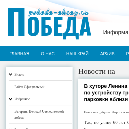
П
pobeda-aksay.ru
ОБЕДА
Информац
ГЛАВНАЯ
О НАС
НАШ КРАЙ
АРХИВ
Новости на -
Власть
В хуторе Ленина
Район Официальный
по устройству тр
парковки вблизи
Избранное
Ветераны Великой Отечественной
Новость в рубрике:
Дорога и м
войны
Так, по улице 60 лет