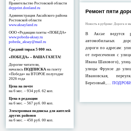
Правительство Ростовской области
depprint.donland.ru
Ремонт пяти доро
Администрация Аксайского района
Ростовской области
Новость в рубрике:
Дорога и м
www.aksayland.ru
ООО «Редакция газеты «ПОБЕДА»
В Аксае ведутся 
www.pobeda-aksay.ru
автомобильных доро
pobeda_aksay@mail.ru
дороги по адресам: ули
Средний тираж 5 000 экз.
от пересечения с ули
«ПОБЕДА» – ВАША ГАЗЕТА!
Ивана Шахового), улиц
Дорогие читатели,
улицы Фрунзе до ули
началась
ПОДПИСКА
на газету
«Победа» на ВТОРОЕ полугодие
Ивановская, пере
2026 года
Березовый,…
ПОДРОБ
Цена на почте
на 6 мес. – 934 руб. 62 коп.
Цена в редакции
на 6 мес. – 567 руб. 00 коп.
Электронная подписка для жителей
других районов
на 6 мес. – 450 руб. 00 коп.