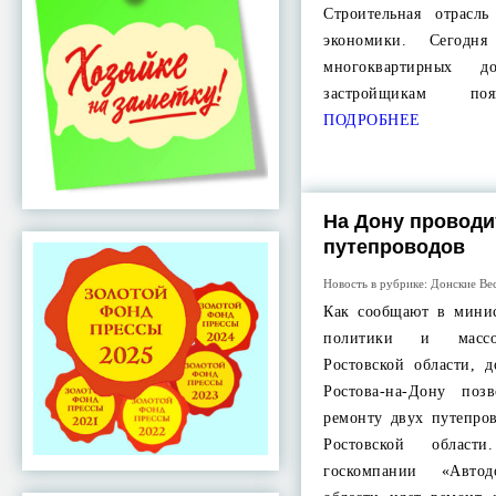
Строительная отрасл
экономики. Сегод
многоквартирных 
застройщикам по
ПОДРОБНЕЕ
На Дону проводи
путепроводов
Новость в рубрике:
Донские Ве
Как сообщают в минис
политики и массо
Ростовской области, д
Ростова-на-Дону поз
ремонту двух путепро
Ростовской облас
госкомпании «Авто