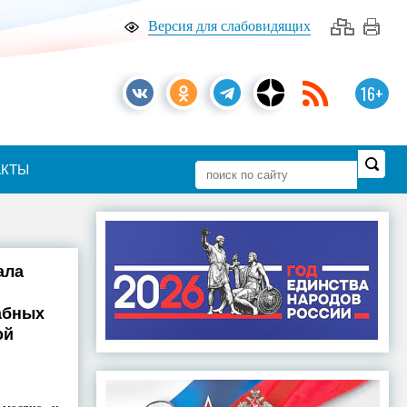
Версия для слабовидящих
16+
АКТЫ
ала
абных
ой