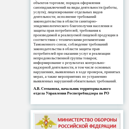
объектов торговли; порядок оформления
санэпидзаключений на виды деятельности (работы,
услуги); лицензирование отдельных видов
деятельности; исполнение требований
законодательства в области санитарно-
эпидемиологического благополучия населения и
защиты прав потребителей; требования к
производимой и реализуемой пищевой продукции в
соответствии с техническими регламентами
Таможенного союза; соблюдение требований
законодательства в области защиты прав
потребителей при оказании услуг и реализации
непродовольственной группы товаров;
информирование о результатах контрольно-
надзорной деятельности, в том числе основных
нарушениях, выявленных в ходе проверок, принятых
мерах, а также мероприятиях по устранению
выявленных нарушений обязательных требований.
А.В. Степанова, начальник территориального
отдела Управления Роспотребнадзора по РО