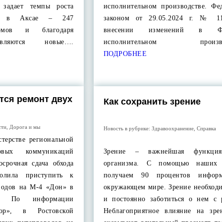
ь задает темпы роста
исполнительном производстве. Фе
ня в Аксае – 247
законом от 29.05.2024 г. № 1
домов и благодаря
внесении изменений в 
являются новые….
исполнительном произво
ПОДРОБНЕЕ
тся ремонт двух
Как сохранить зрение
сти
,
Дорога и мы
Новость в рубрике:
Здравоохранение
,
Справка
терстве региональной
вых коммуникаций
Зрение – важнейшая функци
осрочная сдача обхода
организма. С помощью наших
волила приступить к
получаем 90 процентов инфор
водов на М-4 «Дон» в
окружающем мире. Зрение необходи
ти. По информации
и постоянно заботиться о нем с 
дор», в Ростовской
Неблагоприятное влияние на зре