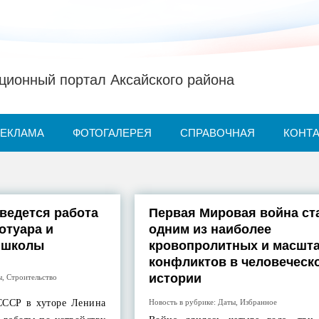
ионный портал Аксайского района
РЕКЛАМА
ФОТОГАЛЕРЕЯ
СПРАВОЧНАЯ
КОНТ
 ведется работа
Первая Мировая война ст
отуара и
одним из наиболее
 школы
кровопролитных и масшт
конфликтов в человеческ
истории
ы
,
Строительство
 СССР в хуторе Ленина
Новость в рубрике:
Даты
,
Избранное