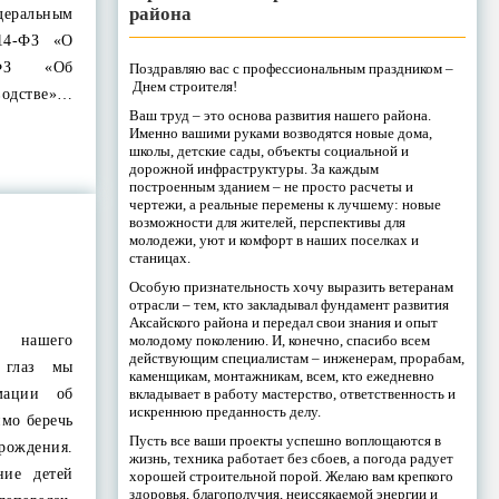
района
деральным
14-ФЗ «О
ФЗ «Об
Поздравляю вас с профессиональным праздником –
Днем строителя!
дстве»…
Ваш труд – это основа развития нашего района.
Именно вашими руками возводятся новые дома,
школы, детские сады, объекты социальной и
дорожной инфраструктуры. За каждым
построенным зданием – не просто расчеты и
чертежи, а реальные перемены к лучшему: новые
возможности для жителей, перспективы для
молодежи, уют и комфорт в наших поселках и
станицах.
Особую признательность хочу выразить ветеранам
отрасли – тем, кто закладывал фундамент развития
Аксайского района и передал свои знания и опыт
молодому поколению. И, конечно, спасибо всем
я нашего
действующим специалистам – инженерам, прорабам,
 глаз мы
каменщикам, монтажникам, всем, кто ежедневно
вкладывает в работу мастерство, ответственность и
мации об
искреннюю преданность делу.
мо беречь
Пусть все ваши проекты успешно воплощаются в
рождения.
жизнь, техника работает без сбоев, а погода радует
ние детей
хорошей строительной порой. Желаю вам крепкого
здоровья, благополучия, неиссякаемой энергии и