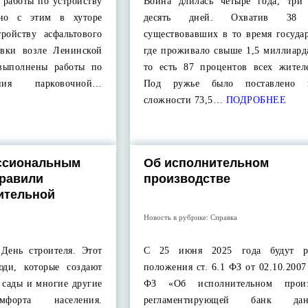
 работы по устройству
Война длилась четыре года, три
нно с этим в хуторе
десять дней. Охватив 3
тройству асфальтового
существовавших в то время госуда
овки возле Ленинской
где проживало свыше 1,5 миллиард
выполнены работы по
то есть 87 процентов всех жител
ания парковочной…
Под ружье было поставлено
сложности 73,5…
ПОДРОБНЕЕ
ессиональным
Об исполнительном
дравили
производстве
ительной
Новость в рубрике:
Справка
 День строителя. Этот
С 25 июня 2025 года будут р
юди, которые создают
положения ст. 6.1 ФЗ от 02.10.2007
е сады и многие другие
ФЗ «Об исполнительном произв
форта населения.
регламентирующей банк д