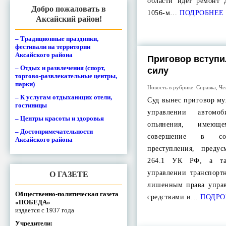
области идет ремонт 
Добро пожаловать в
1056-м…
ПОДРОБНЕЕ
Аксайский район!
– Традиционные праздники,
фестивали на территории
Аксайского района
Приговор вступи
– Отдых и развлечения (спорт,
силу
торгово-развлекательные центры,
парки)
Новость в рубрике:
Справка
,
Че
– К услугам отдыхающих отели,
Суд вынес приговор м
гостиницы
управлении автомо
– Центры красоты и здоровья
опьянения, имеющ
– Достопримечательности
совершение в сос
Аксайского района
преступления, преду
264.1 УК РФ, а та
управлении транспорт
О ГАЗЕТЕ
лишенным права упра
Общественно-политическая газета
средствами и…
ПОДРО
«ПОБЕДА»
издается с 1937 года
Учредители: