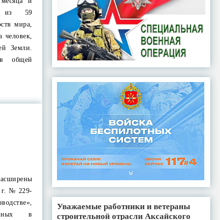
 месяца и
8 из 59
рств мира,
а человек,
ей Земли.
 в общей
асширены
 г. № 229-
одстве»,
Уважаемые работники и ветераны
анных в
строительной отрасли Аксайского