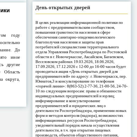
День открытых дверей
ники
В целях реализации информационной политики по
работе с предпринимательским сообществом,
повышения грамотности населения в сфере
том году
обеспечения санитарно-эпидемиологического
благополучия населения и защиты прав
сительно
потребителей специалистами территориального
вание. До
отдела Управления Роспотребнадзора по Ростовской
области в г. Новочеркасске, Аксайском, Багаевском,
ято иное
Веселовском районах 19.03.2026, 18.06.2026,
сь другие
17.09.2026, 17.12.2026 с 12-00 до 16-00 часов будет
проводиться акция «День открытых дверей для
е Область
предпринимателей» по адресу: г. Новочеркасск, пер.
на округа,
Юннатов,3 и консультирование по телефонам
«горячей линии»: 8(863-52) 2-77-36, 21-00-56, 24-70-
10 по следующим вопросам: права и обязанности
индивидуальных предпринимателей и юрлиц;
информирование и консультирование
предпринимателей и юридических лиц о
деятельности Роспотребнадзора, применении новых
форм и методов контроля (надзора), возможностях
информационных ресурсов Роспотребнадзора;
уведомительный порядок начала осуществления
деятельности, в т.ч. при открытии пищевых
производств, объектов общественного питания,