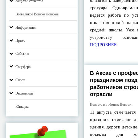
близятся к завершению
Защита Отечества
тротуара. Одновреме
Всевеликое Войско Донское
ведется работа по ус
покрытия новой парк
Информация
средней школы. Уже 
устройству основ
Право
ПОДРОБНЕЕ
События
Соцсфера
В Аксае с проф
праздником поз
Спорт
работников стро
отрасли
Экономика
Новость в рубрике:
Новости
Юнкоры
11 августа отмечается
праздник отмечают л
здания, дороги детски
объекты для ком