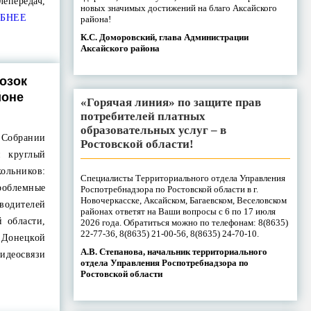
лепередач,
новых значимых достижений на благо Аксайского
БНЕЕ
района!
К.С. Доморовский, глава Администрации
Аксайского района
озок
йоне
«Горячая линия» по защите прав
потребителей платных
образовательных услуг – в
Собрании
Ростовской области!
н круглый
ольников:
Специалисты Территориального отдела Управления
облемные
Роспотребнадзора по Ростовской области в г.
Новочеркасске, Аксайском, Багаевском, Веселовском
водителей
районах ответят на Ваши вопросы с 6 по 17 июля
й области,
2026 года. Обратиться можно по телефонам: 8(8635)
22-77-36, 8(8635) 21-00-56, 8(8635) 24-70-10.
Донецкой
А.В. Степанова, начальник территориального
идеосвязи
отдела Управления Роспотребнадзора по
Ростовской области