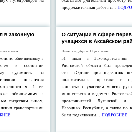
двух путепроводов на
оказывают длительный просмотр те
продолжительная работа с…
ПОДРО
л в законную
О ситуации в сфере перев
учащихся в Аксайском ра
ловек и закон
Новость в рубрике:
Образование
ужчине, обвиняемому в
31 июля в Законодательном 
билем в состоянии
Ростовской области был проведе
ему судимость за
стол «Организация перевозок шк
тоянии опьянения
положительные практики и пр
смотренного ч. 1 ст.
вопросы» с участием многих руко
кже обвиняемому в
министерств и ведомств Ростовско
ным средством лицом,
представителей Луганской и 
вления транспортными
Народных Республик, а также по в
БНЕЕ
были подключены…
ПОДРОБНЕЕ