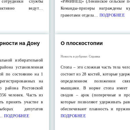
 сотрудники службы
«РАЧИНЕЦ» (Ленинское сельское по
 активно ведут…
Команды-призеры награждены к
грамотами отдела…
ПОДРОБНЕЕ
рности на Дону
О плоскостопии
Новость в рубрике:
Справка
альной избирательной
района установленная
Стопа – это сложная часть тела чел
лей по состоянию на 1
состоит из 28 костей, которые удер
арегистрированных на
определенном положении св
го района Ростовской
мышцами. В норме стопа имеет 
 356 человек. Часть из
сводов – арок (поперечные и про
ть принять участие в
которые позволяют удерживать рав
ыборах депутатов
обеспечивают плавность и пружи
ы…
ПОДРОБНЕЕ
ПОДРОБНЕЕ