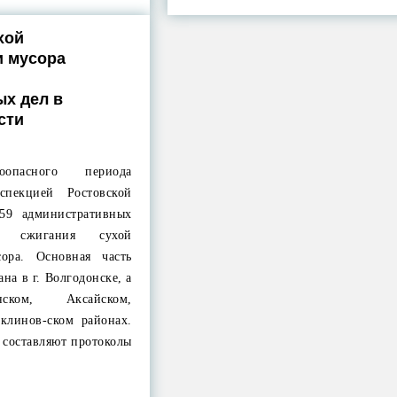
хой
и мусора
х дел в
сти
опасного периода
спекцией Ростовской
259 административных
 сжигания сухой
сора. Основная часть
на в г. Волгодонске, а
ком, Аксайском,
клинов-ском районах.
 составляют протоколы