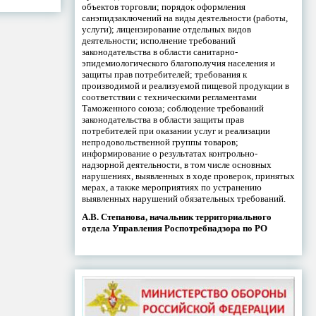
объектов торговли; порядок оформления
санэпидзаключений на виды деятельности (работы,
услуги); лицензирование отдельных видов
деятельности; исполнение требований
законодательства в области санитарно-
эпидемиологического благополучия населения и
защиты прав потребителей; требования к
производимой и реализуемой пищевой продукции в
соответствии с техническими регламентами
Таможенного союза; соблюдение требований
законодательства в области защиты прав
потребителей при оказании услуг и реализации
непродовольственной группы товаров;
информирование о результатах контрольно-
надзорной деятельности, в том числе основных
нарушениях, выявленных в ходе проверок, принятых
мерах, а также мероприятиях по устранению
выявленных нарушений обязательных требований.
А.В. Степанова, начальник территориального
отдела Управления Роспотребнадзора по РО