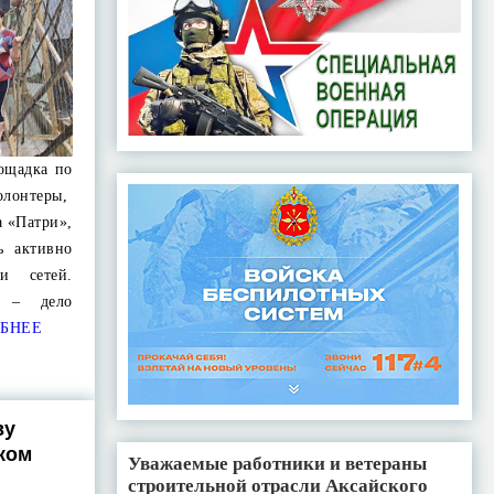
ощадка по
олонтеры,
а «Патри»,
ь активно
и сетей.
й – дело
БНЕЕ
ву
ком
Уважаемые работники и ветераны
строительной отрасли Аксайского