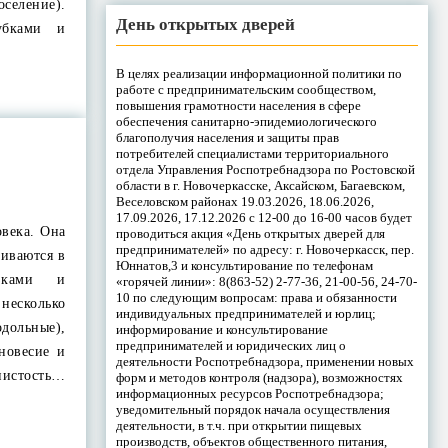
селение).
День открытых дверей
убками и
В целях реализации информационной политики по
работе с предпринимательским сообществом,
повышения грамотности населения в сфере
обеспечения санитарно-эпидемиологического
благополучия населения и защиты прав
потребителей специалистами территориального
отдела Управления Роспотребнадзора по Ростовской
области в г. Новочеркасске, Аксайском, Багаевском,
Веселовском районах 19.03.2026, 18.06.2026,
17.09.2026, 17.12.2026 с 12-00 до 16-00 часов будет
овека. Она
проводиться акция «День открытых дверей для
предпринимателей» по адресу: г. Новочеркасск, пер.
живаются в
Юннатов,3 и консультирование по телефонам
язками и
«горячей линии»: 8(863-52) 2-77-36, 21-00-56, 24-70-
10 по следующим вопросам: права и обязанности
несколько
индивидуальных предпринимателей и юрлиц;
дольные),
информирование и консультирование
предпринимателей и юридических лиц о
новесие и
деятельности Роспотребнадзора, применении новых
нистость…
форм и методов контроля (надзора), возможностях
информационных ресурсов Роспотребнадзора;
уведомительный порядок начала осуществления
деятельности, в т.ч. при открытии пищевых
производств, объектов общественного питания,