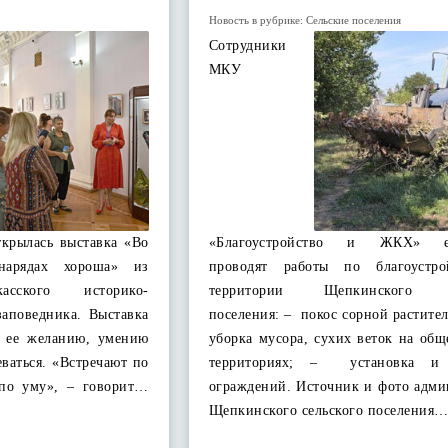
Новость в рубрике:
Сельские поселения
Сотрудники
МКУ
ткрылась выставка «Во
«Благоустройство и ЖКХ» е
нарядах хороша» из
проводят работы по благоустро
касского историко-
территории Щепкинского се
заповедника. Выставка
поселения: – покос сорной растите
 ее желанию, умению
уборка мусора, сухих веток на об
еваться. «Встречают по
территориях; – установка и 
 по уму», – говорит…
ограждений. Источник и фото адми
Щепкинского сельского поселения