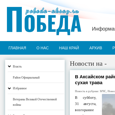
П
pobeda-aksay.ru
ОБЕДА
Информац
ГЛАВНАЯ
О НАС
НАШ КРАЙ
АРХИВ
Новости на -
Власть
В Аксайском рай
Район Официальный
сухая трава
Избранное
Новость в рубрике:
МЧС
,
Ново
В субботу,
Ветераны Великой Отечественной
31 августа,
войны
возгорание