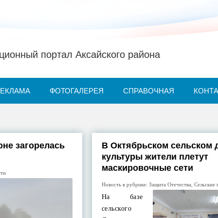
ионный портал Аксайского района
РЕКЛАМА
ФОТОГАЛЕРЕЯ
СПРАВОЧНАЯ
КОНТ
оне загорелась
В Октябрьском сельском 
культуры жители плетут
маскировочные сети
сти
Новость в рубрике:
Защита Отечества
,
Сельские 
На базе
сельского