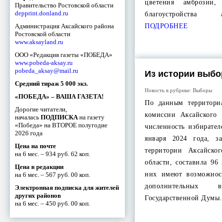
цветения амброзии,
Правительство Ростовской области
depprint.donland.ru
благоустройства
Администрация Аксайского района
ПОДРОБНЕЕ
Ростовской области
www.aksayland.ru
ООО «Редакция газеты «ПОБЕДА»
www.pobeda-aksay.ru
pobeda_aksay@mail.ru
Из истории выбо
Средний тираж 5 000 экз.
Новость в рубрике:
Выборы
«ПОБЕДА» – ВАША ГАЗЕТА!
По данным территори
Дорогие читатели,
комиссии Аксайского 
началась
ПОДПИСКА
на газету
«Победа» на ВТОРОЕ полугодие
численность избирате
2026 года
января 2024 года, з
Цена на почте
территории Аксайско
на 6 мес. – 934 руб. 62 коп.
области, составила 96
Цена в редакции
них имеют возможнос
на 6 мес. – 567 руб. 00 коп.
дополнительных в
Электронная подписка для жителей
других районов
Государственной Дум
на 6 мес. – 450 руб. 00 коп.