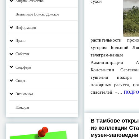
Защита Отечества
сухой
Всевеликое Войско Донское
Информация
растительности пр
Право
хутором Большой Ло
События
телеграм-канал
Администрации А
Соцсфера
Константин Сергее
тушении пожара з
Спорт
пожарных расчета, п
спасателей. −…
ПОДРО
Экономика
Юнкоры
В Тамбове откры
из коллекции Ст
музея-заповедни