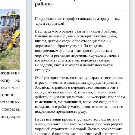
района
Поздравляю вас с профессиональным праздником –
Днем строителя!
Ваш труд – это основа развития нашего района.
Именно вашими руками возводятся новые дома,
школы, детские сады, объекты социальной и
дорожной инфраструктуры. За каждым
построенным зданием – не просто расчеты и
чертежи, а реальные перемены к лучшему: новые
возможности для жителей, перспективы для
молодежи, уют и комфорт в наших поселках и
станицах.
жедневно
Особую признательность хочу выразить ветеранам
йству на
отрасли – тем, кто закладывал фундамент развития
Аксайского района и передал свои знания и опыт
льского
молодому поколению. И, конечно, спасибо всем
льности; –
действующим специалистам – инженерам, прорабам,
каменщикам, монтажникам, всем, кто ежедневно
щественных
вкладывает в работу мастерство, ответственность и
покраска
искреннюю преданность делу.
нистрация
Пусть все ваши проекты успешно воплощаются в
…
жизнь, техника работает без сбоев, а погода радует
хорошей строительной порой. Желаю вам крепкого
здоровья, благополучия, неиссякаемой энергии и