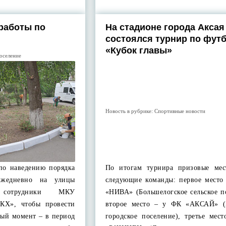
 работы по
На стадионе города Аксая
состоялся турнир по футб
«Кубок главы»
оселение
Новость в рубрике:
Спортивные новости
по наведению порядка
По итогам турнира призовые мес
 Ежедневно на улицы
следующие команды: первое место
 сотрудники МКУ
«НИВА» (Большелогское сельское п
ЖКХ», чтобы провести
второе место – у ФК «АКСАЙ» (
нный момент – в период
городское поселение), третье мес