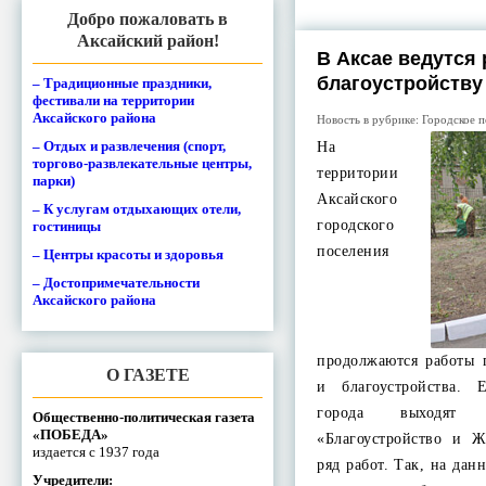
Добро пожаловать в
Аксайский район!
В Аксае ведутся
благоустройству
– Традиционные праздники,
фестивали на территории
Аксайского района
Новость в рубрике:
Городское п
– Отдых и развлечения (спорт,
На
торгово-развлекательные центры,
территории
парки)
Аксайского
– К услугам отдыхающих отели,
городского
гостиницы
поселения
– Центры красоты и здоровья
– Достопримечательности
Аксайского района
продолжаются работы 
О ГАЗЕТЕ
и благоустройства.
города выходят
Общественно-политическая газета
«ПОБЕДА»
«Благоустройство и 
издается с 1937 года
ряд работ. Так, на да
Учредители: