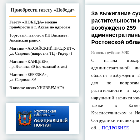
Приобрести газету «Победа»
За выжигание су
растительности 
Газету «ПОБЕДА» можно
приобрести в г. Аксае по адресам:
возбуждено 259
административны
Торговый павильон ИП Васильев,
Аксайский рынок
Ростовской обла
Магазин «АКСАЙСКИЙ ПРОДУКТ»,
Новость в рубрике:
МЧС
ул. Садовая (напротив ТЦ «Ридер»)
С начала пожаро
Магазин «КАНЦЛЕР»,
пр. Ленина, 30 (цокольный этаж)
административной ин
Магазин «БЕРЕЗКА»,
области возбуждено 
ул. Садовая, 8А
дел по вопросам
В киоске около УНИВЕРМАГА
растительности и му
нарушений зафиксирова
также в Каменс
Красносулинском и Не
Сотрудники инспекции
об…
ПОДРОБНЕЕ