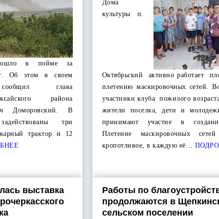
Дома
культуры п.
оизошло в пойме за
г. Об этом в своем
Октябрьский активно работает пл
е сообщил глава
плетению маскировочных сетей. В
ксайского района
участники клуба пожилого возраст
вич Доморовский. В
жители поселка, дети и молодеж
адействованы три
принимают участие в создани
ожарный трактор и 12
Плетение маскировочных сете
БНЕЕ
кропотливое, в каждую её…
ПОДРО
лась выставка
Работы по благоустройст
арочеркасского
продолжаются в Щепкинс
ка
сельском поселении