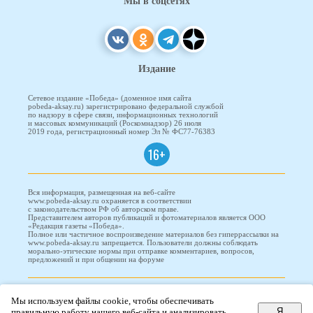
Мы в соцсетях
Издание
Сетевое издание «Победа» (доменное имя сайта
pobeda-aksay.ru) зарегистрировано федеральной службой
по надзору в сфере связи, информационных технологий
и массовых коммуникаций (Роскомнадзор) 26 июля
2019 года, регистрационный номер Эл № ФС77-76383
16+
Вся информация, размещенная на веб-сайте
www.pobeda-aksay.ru охраняется в соответствии
с законодательством РФ об авторском праве.
Представителем авторов публикаций и фотоматериалов является ООО
«Редакция газеты «Победа».
Полное или частичное воспроизведение материалов без гиперрассылки на
www.pobeda-aksay.ru запрещается. Пользователи должны соблюдать
морально-этические нормы при отправке комментариев, вопросов,
предложений и при общении на форуме
ПОБЕДА © 2010-2026
Мы используем файлы cookie, чтобы обеспечивать
Я
правильную работу нашего веб-сайта и анализировать