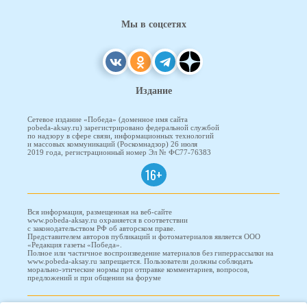
Мы в соцсетях
Издание
Сетевое издание «Победа» (доменное имя сайта
pobeda-aksay.ru) зарегистрировано федеральной службой
по надзору в сфере связи, информационных технологий
и массовых коммуникаций (Роскомнадзор) 26 июля
2019 года, регистрационный номер Эл № ФС77-76383
16+
Вся информация, размещенная на веб-сайте
www.pobeda-aksay.ru охраняется в соответствии
с законодательством РФ об авторском праве.
Представителем авторов публикаций и фотоматериалов является ООО
«Редакция газеты «Победа».
Полное или частичное воспроизведение материалов без гиперрассылки на
www.pobeda-aksay.ru запрещается. Пользователи должны соблюдать
морально-этические нормы при отправке комментариев, вопросов,
предложений и при общении на форуме