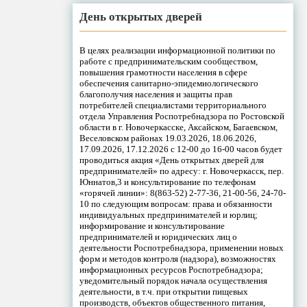
День открытых дверей
В целях реализации информационной политики по
работе с предпринимательским сообществом,
повышения грамотности населения в сфере
обеспечения санитарно-эпидемиологического
благополучия населения и защиты прав
потребителей специалистами территориального
отдела Управления Роспотребнадзора по Ростовской
области в г. Новочеркасске, Аксайском, Багаевском,
Веселовском районах 19.03.2026, 18.06.2026,
17.09.2026, 17.12.2026 с 12-00 до 16-00 часов будет
проводиться акция «День открытых дверей для
предпринимателей» по адресу: г. Новочеркасск, пер.
Юннатов,3 и консультирование по телефонам
«горячей линии»: 8(863-52) 2-77-36, 21-00-56, 24-70-
10 по следующим вопросам: права и обязанности
индивидуальных предпринимателей и юрлиц;
информирование и консультирование
предпринимателей и юридических лиц о
деятельности Роспотребнадзора, применении новых
форм и методов контроля (надзора), возможностях
информационных ресурсов Роспотребнадзора;
уведомительный порядок начала осуществления
деятельности, в т.ч. при открытии пищевых
производств, объектов общественного питания,