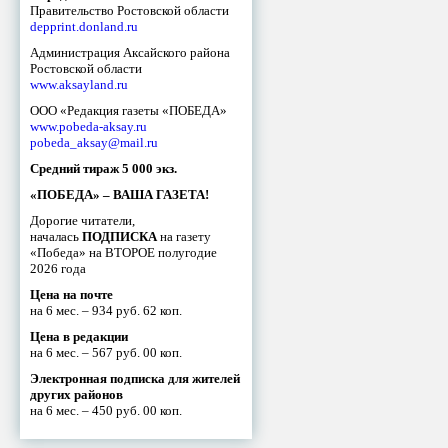
Правительство Ростовской области
depprint.donland.ru
Администрация Аксайского района
Ростовской области
www.aksayland.ru
ООО «Редакция газеты «ПОБЕДА»
www.pobeda-aksay.ru
pobeda_aksay@mail.ru
Средний тираж 5 000 экз.
«ПОБЕДА» – ВАША ГАЗЕТА!
Дорогие читатели,
началась
ПОДПИСКА
на газету
«Победа» на ВТОРОЕ полугодие
2026 года
Цена на почте
на 6 мес. – 934 руб. 62 коп.
Цена в редакции
на 6 мес. – 567 руб. 00 коп.
Электронная подписка для жителей
других районов
на 6 мес. – 450 руб. 00 коп.