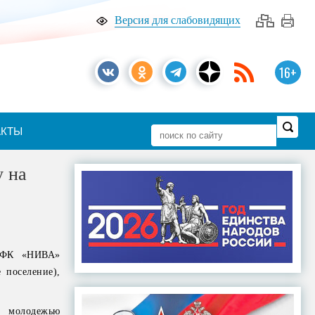
Версия для слабовидящих
16+
АКТЫ
у на
л ФК «НИВА»
 поселение),
 молодежью