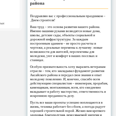
района
Поздравляю вас с профессиональным праздником –
Днем строителя!
ных
Ваш труд – это основа развития нашего района.
Именно вашими руками возводятся новые дома,
школы, детские сады, объекты социальной и
дорожной инфраструктуры. За каждым
построенным зданием – не просто расчеты и
чертежи, а реальные перемены к лучшему: новые
возможности для жителей, перспективы для
молодежи, уют и комфорт в наших поселках и
станицах.
Особую признательность хочу выразить ветеранам
отрасли – тем, кто закладывал фундамент развития
Аксайского района и передал свои знания и опыт
молодому поколению. И, конечно, спасибо всем
действующим специалистам – инженерам, прорабам,
каменщикам, монтажникам, всем, кто ежедневно
вкладывает в работу мастерство, ответственность и
искреннюю преданность делу.
Пусть все ваши проекты успешно воплощаются в
жизнь, техника работает без сбоев, а погода радует
хорошей строительной порой. Желаю вам крепкого
здоровья, благополучия, неиссякаемой энергии и