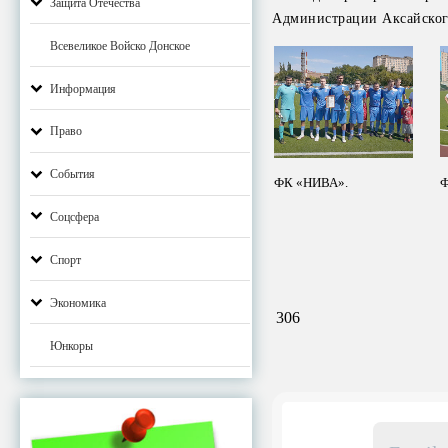
Защита Отечества
Администрации Аксайског
Всевеликое Войско Донское
Информация
Право
События
ФК «НИВА».
Ф
Соцсфера
Спорт
Экономика
306
Юнкоры
Email