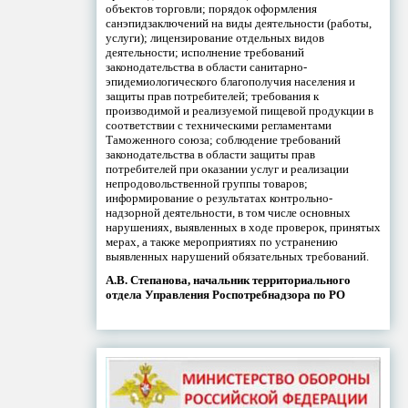
объектов торговли; порядок оформления
санэпидзаключений на виды деятельности (работы,
услуги); лицензирование отдельных видов
деятельности; исполнение требований
законодательства в области санитарно-
эпидемиологического благополучия населения и
защиты прав потребителей; требования к
производимой и реализуемой пищевой продукции в
соответствии с техническими регламентами
Таможенного союза; соблюдение требований
законодательства в области защиты прав
потребителей при оказании услуг и реализации
непродовольственной группы товаров;
информирование о результатах контрольно-
надзорной деятельности, в том числе основных
нарушениях, выявленных в ходе проверок, принятых
мерах, а также мероприятиях по устранению
выявленных нарушений обязательных требований.
А.В. Степанова, начальник территориального
отдела Управления Роспотребнадзора по РО