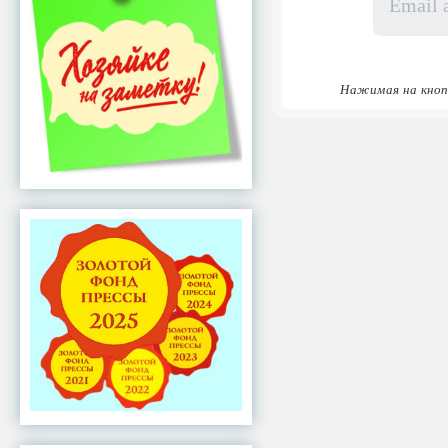
адрес
*
Нажимая на кноп