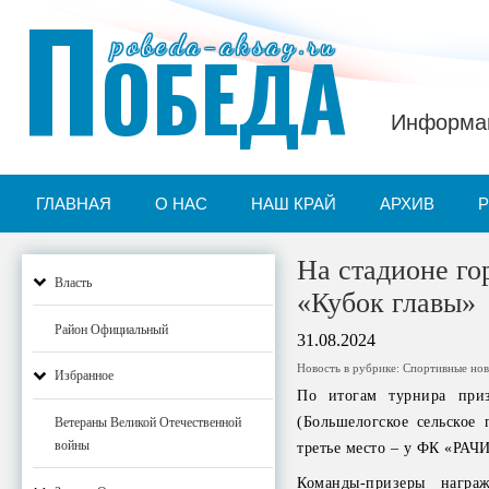
П
pobeda-aksay.ru
ОБЕДА
Информац
ГЛАВНАЯ
О НАС
НАШ КРАЙ
АРХИВ
На стадионе го
Власть
«Кубок главы»
Район Официальный
31.08.2024
Новость в рубрике:
Спортивные нов
Избранное
По итогам турнира при
(Большелогское сельское
Ветераны Великой Отечественной
войны
третье место – у ФК «РАЧ
Команды-призеры нагр