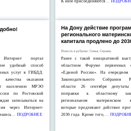
К ним присоединяются…
ПОДРОБН
На Дону действие програ
удобно!
регионального материнск
капитала продлено до 203
Новость в рубрике:
Семья
,
Справка
 Интернет портал
Ранее с такой инициативой выс
олее удобный способ
областном Форуме первичных о
енных услуг в ГИБДД.
«Единой России». На очередном 
 качества оказания
Законодательного Собрания Ро
луг населению МРЭО
области 26 сентября депутаты
сии по Ростовской
поправки к областному за
аждан записываться на
региональном материнском ка
ния через Интернет-
которые продлевают действие про
вавшись…
ПОДРОБНЕЕ
2030 года. Кроме того,…
ПОДРОБН