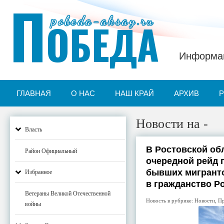
П
pobeda-aksay.ru
ОБЕДА
Информац
ГЛАВНАЯ
О НАС
НАШ КРАЙ
АРХИВ
Новости на -
Власть
В Ростовской об
Район Официальный
очередной рейд 
бывших мигрант
Избранное
в гражданство Р
Ветераны Великой Отечественной
Новость в рубрике:
Новости
,
П
войны