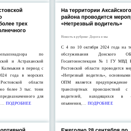
стовской
На территории Аксайског
ю
района проводится мероп
более трех
«Нетрезвый водитель»
олнечного
Новость в рубрике:
Дорога и мы
С 4 по 10 октября 2024 года на т
ельхознадзора по
обслуживания Донского
дской и Астраханской
Госавтоинспекции № 1 ГУ МВД Р
е Калмыкия в период с
Ростовской области проводится ме
2024 года в морских
«Нетрезвый водитель», основными
Ростовской области
ОПМ является предупреждение 
но более 3 тыс. тонн
транспортных происшествий с 
 предназначенного для
водителей, находящихся в с
 в…
ПОДРОБНЕЕ
опьянения,…
ПОДРОБНЕЕ
портивной
Ежегодно 28 сентября по