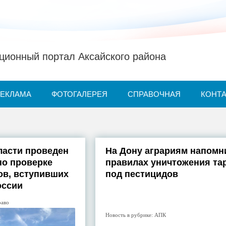
ионный портал Аксайского района
РЕКЛАМА
ФОТОГАЛЕРЕЯ
СПРАВОЧНАЯ
КОНТ
ласти проведен
На Дону аграриям напомн
по проверке
правилах уничтожения та
ов, вступивших
под пестицидов
оссии
раво
Новость в рубрике:
АПК