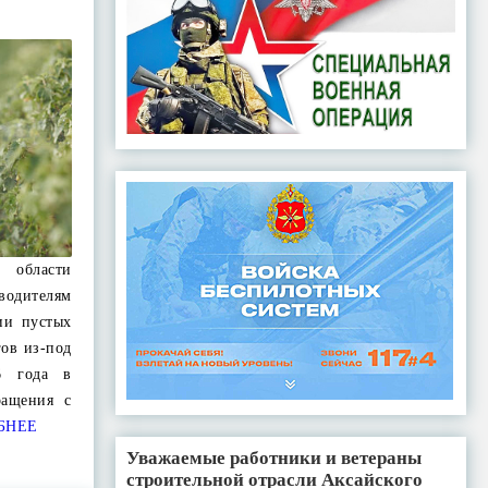
й области
одителям
ии пустых
гов из-под
6 года в
ращения с
БНЕЕ
Уважаемые работники и ветераны
строительной отрасли Аксайского