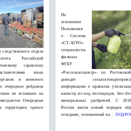
На
основании
Положения
о Системе
«СТ-АГРО»
специалисты
 следственного отдела
филиала
митета Российской
ФГБУ
овскому гарнизону
ставителями иных
«Россельхозцентр» по Ростовско
 органов и военного
доводят сельхозтоваропроизв
но очередное рейдовое
информацию о правилах утилизац
лению не вставших на
канистр из-под пестицидов, биг-бэ
 мигрантов. Очередные
минеральных удобрений. С 201
а территории одного
России ввели новый порядок об
отходами, основанный на…
ПОДРО