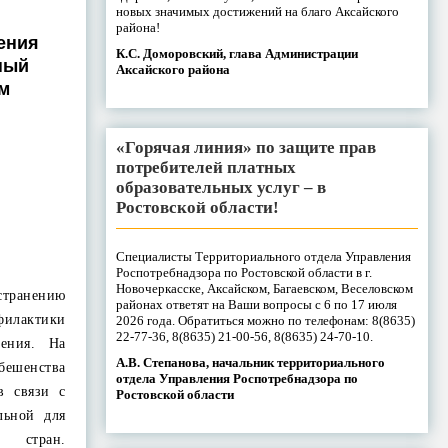
новых значимых достижений на благо Аксайского
района!
ения
К.С. Доморовский, глава Администрации
ный
Аксайского района
м
«Горячая линия» по защите прав
потребителей платных
образовательных услуг – в
Ростовской области!
Специалисты Территориального отдела Управления
Роспотребнадзора по Ростовской области в г.
Новочеркасске, Аксайском, Багаевском, Веселовском
транению
районах ответят на Ваши вопросы с 6 по 17 июля
илактики
2026 года. Обратиться можно по телефонам: 8(8635)
22-77-36, 8(8635) 21-00-56, 8(8635) 24-70-10.
жения. На
А.В. Степанова, начальник территориального
ешенства
отдела Управления Роспотребнадзора по
в связи с
Ростовской области
льной для
а стран.