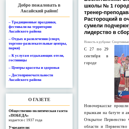
Добро пожаловать в
школы № 1 город
Аксайский район!
тренер-преподав
Растороцкий в о
– Традиционные праздники,
сумели подчеркн
фестивали на территории
Аксайского района
лидерство в сбо
– Отдых и развлечения (спорт,
Новость в рубрике:
Спортивные
торгово-развлекательные центры,
парки)
С 27 по 29
– К услугам отдыхающих отели,
сентября в
гостиницы
городе
– Центры красоты и здоровья
– Достопримечательности
Аксайского района
О ГАЗЕТЕ
Новочеркасске прошли
Общественно-политическая газета
прыжкам на батуте и а
«ПОБЕДА»
Открытое Первенство 
издается с 1937 года
области и Первенство
Учредители: