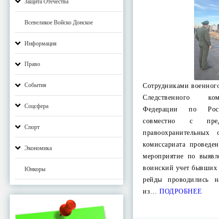
Защита Отечества
Всевеликое Войско Донское
Информация
Право
События
Сотрудниками военного
Следственного ко
Соцсфера
Федерации по Рост
совместно с пред
Спорт
правоохранительных
комиссариата проведе
Экономика
мероприятие по выяв
воинский учет бывших
Юнкоры
рейды проводились н
из…
ПОДРОБНЕЕ