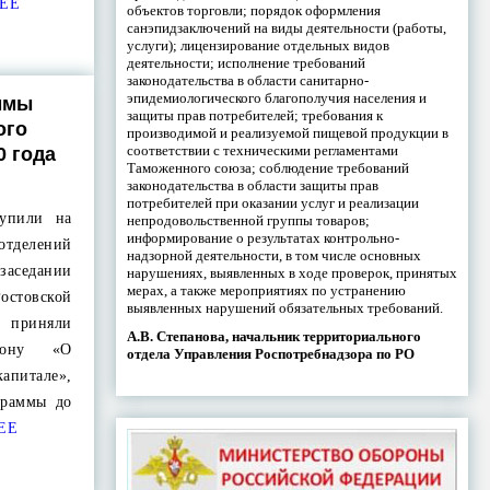
ЕЕ
объектов торговли; порядок оформления
санэпидзаключений на виды деятельности (работы,
услуги); лицензирование отдельных видов
деятельности; исполнение требований
законодательства в области санитарно-
эпидемиологического благополучия населения и
ммы
защиты прав потребителей; требования к
ого
производимой и реализуемой пищевой продукции в
соответствии с техническими регламентами
0 года
Таможенного союза; соблюдение требований
законодательства в области защиты прав
потребителей при оказании услуг и реализации
тупили на
непродовольственной группы товаров;
информирование о результатах контрольно-
тделений
надзорной деятельности, в том числе основных
заседании
нарушениях, выявленных в ходе проверок, принятых
мерах, а также мероприятиях по устранению
стовской
выявленных нарушений обязательных требований.
 приняли
А.В. Степанова, начальник территориального
кону «О
отдела Управления Роспотребнадзора по РО
питале»,
граммы до
ЕЕ