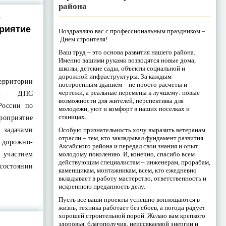
района
о
риятие
Поздравляю вас с профессиональным праздником –
Днем строителя!
Ваш труд – это основа развития нашего района.
Именно вашими руками возводятся новые дома,
школы, детские сады, объекты социальной и
дорожной инфраструктуры. За каждым
ерритории
построенным зданием – не просто расчеты и
чертежи, а реальные перемены к лучшему: новые
 ОБ ДПС
возможности для жителей, перспективы для
оссии по
молодежи, уют и комфорт в наших поселках и
станицах.
роприятие
Особую признательность хочу выразить ветеранам
 задачами
отрасли – тем, кто закладывал фундамент развития
дорожно-
Аксайского района и передал свои знания и опыт
молодому поколению. И, конечно, спасибо всем
участием
действующим специалистам – инженерам, прорабам,
остоянии
каменщикам, монтажникам, всем, кто ежедневно
вкладывает в работу мастерство, ответственность и
искреннюю преданность делу.
Пусть все ваши проекты успешно воплощаются в
жизнь, техника работает без сбоев, а погода радует
хорошей строительной порой. Желаю вам крепкого
здоровья, благополучия, неиссякаемой энергии и