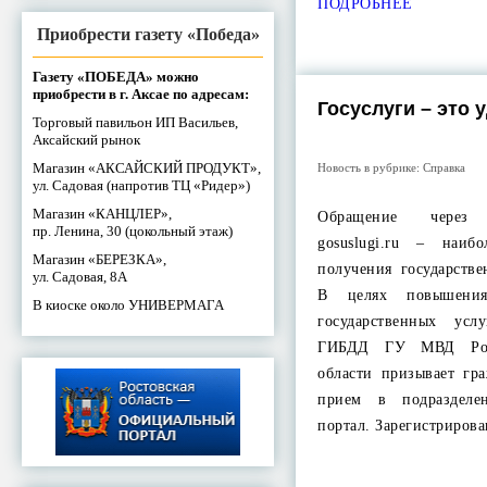
ПОДРОБНЕЕ
Приобрести газету «Победа»
Газету «ПОБЕДА» можно
приобрести в г. Аксае по адресам:
Госуслуги – это 
Торговый павильон ИП Васильев,
Аксайский рынок
Магазин «АКСАЙСКИЙ ПРОДУКТ»,
Новость в рубрике:
Справка
ул. Садовая (напротив ТЦ «Ридер»)
Магазин «КАНЦЛЕР»,
Обращение через
пр. Ленина, 30 (цокольный этаж)
gosuslugi.ru – наиб
Магазин «БЕРЕЗКА»,
получения государств
ул. Садовая, 8А
В целях повышения
В киоске около УНИВЕРМАГА
государственных ус
ГИБДД ГУ МВД Рос
области призывает гр
прием в подразделе
портал. Зарегистриро