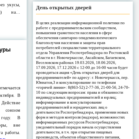
рез укусы,
День открытых дверей
ны) на…
В целях реализации информационной политики по
работе с предпринимательским сообществом,
повышения грамотности населения в сфере
обеспечения санитарно-эпидемиологического
благополучия населения и защиты прав
потребителей специалистами территориального
туры
отдела Управления Роспотребнадзора по Ростовской
области в г. Новочеркасске, Аксайском, Багаевском,
Веселовском районах 19.03.2026, 18.06.2026,
17.09.2026, 17.12.2026 с 12-00 до 16-00 часов будет
проводиться акция «День открытых дверей для
предпринимателей» по адресу: г. Новочеркасск, пер.
Юннатов,3 и консультирование по телефонам
«горячей линии»: 8(863-52) 2-77-36, 21-00-56, 24-70-
мечается
10 по следующим вопросам: права и обязанности
ктября. В
индивидуальных предпринимателей и юрлиц;
информирование и консультирование
 Действие
предпринимателей и юридических лиц о
 союзом
деятельности Роспотребнадзора, применении новых
форм и методов контроля (надзора), возможностях
 году. В
информационных ресурсов Роспотребнадзора;
оры, вне
уведомительный порядок начала осуществления
деятельности, в т.ч. при открытии пищевых
та работы.
производств, объектов общественного питания,