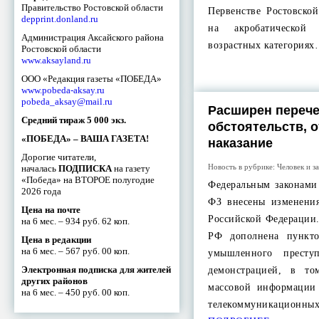
Правительство Ростовской области
Первенстве Ростовско
depprint.donland.ru
на акробатическо
Администрация Аксайского района
возрастных категория
Ростовской области
www.aksayland.ru
ООО «Редакция газеты «ПОБЕДА»
www.pobeda-aksay.ru
pobeda_aksay@mail.ru
Расширен переч
Средний тираж 5 000 экз.
обстоятельств, 
«ПОБЕДА» – ВАША ГАЗЕТА!
наказание
Дорогие читатели,
Новость в рубрике:
Человек и з
началась
ПОДПИСКА
на газету
«Победа» на ВТОРОЕ полугодие
Федеральным законами
2026 года
ФЗ внесены изменени
Цена на почте
Российской Федерации.
на 6 мес. – 934 руб. 62 коп.
РФ дополнена пункт
Цена в редакции
на 6 мес. – 567 руб. 00 коп.
умышленного престу
Электронная подписка для жителей
демонстрацией, в то
других районов
массовой информации
на 6 мес. – 450 руб. 00 коп.
телекоммуникационн