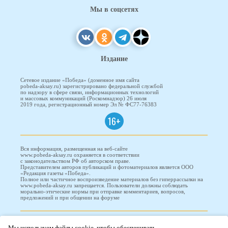
Мы в соцсетях
Издание
Сетевое издание «Победа» (доменное имя сайта
pobeda-aksay.ru) зарегистрировано федеральной службой
по надзору в сфере связи, информационных технологий
и массовых коммуникаций (Роскомнадзор) 26 июля
2019 года, регистрационный номер Эл № ФС77-76383
16+
Вся информация, размещенная на веб-сайте
www.pobeda-aksay.ru охраняется в соответствии
с законодательством РФ об авторском праве.
Представителем авторов публикаций и фотоматериалов является ООО
«Редакция газеты «Победа».
Полное или частичное воспроизведение материалов без гиперрассылки на
www.pobeda-aksay.ru запрещается. Пользователи должны соблюдать
морально-этические нормы при отправке комментариев, вопросов,
предложений и при общении на форуме
ПОБЕДА © 2010-2026
Мы используем файлы cookie, чтобы обеспечивать